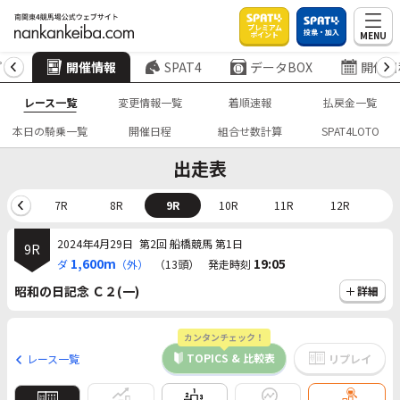
プレミアム
投票・加入
MENU
ポイント
プ
開催情報
SPAT4
データBOX
開催日
レース一覧
変更情報一覧
着順速報
払戻金一覧
本日の騎乗一覧
開催日程
組合せ数計算
SPAT4LOTO
出走表
6R
7R
8R
9R
10R
11R
12R
2024年4月29日
第2回 船橋競馬 第1日
9R
1,600m
19:05
ダ
（外）
（13頭）
発走時刻
昭和の日記念 Ｃ２(一)
詳細
カンタンチェック！
TOPICS & 比較表
レース一覧
リプレイ