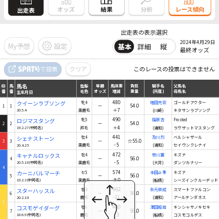
結果
オッズ
分析
レース傾向
出走表
出走表の表示選択
2024年4月29日
My予想
設定
基本
詳細
縦
最終オッズ
馬名
で投票
クリア
このレースの投票はできません
枠
馬
性齢
単勝
馬体重
負担
騎手名
父馬名
番
番
毛色
オッズ
増減
重量
(所属)
母馬名
生年月日
馬名
枠
馬
性齢
単勝
馬体重
負担
騎手名
父馬名
番
番
毛色
オッズ
増減
重量
(所属)
母馬名
生年月日
480
クイーンラブソング
牝4
増田充宏
ゴールドアクター
－
54.0
1
1
＋7
20.5.4
黒鹿毛
(川崎)
キタサンラブソング
490
ロジマスタング
牝5
福原杏
Frosted
－
54.0
2
2
＋4
19.2.27(中同名)
芦毛
(浦和)
ラヴザットマスタング
441
シェナストーン
牡4
及川烈
ベルシャザール
－
☆55.0
3
3
-5
20.4.25
黒鹿毛
(浦和)
セイウンクレナイ
472
キャナルロックス
牡4
笹川翼
キズナ
－
56.0
4
-5
20.5.18(中同名)
黒鹿毛
(大井)
ダンツカナリー
4
574
カーニバルマーチ
セ5
本田正重
キズナ
－
56.0
5
±0
19.2.3(中同名)
黒鹿毛
(船橋)
シーズインクルーデッド
462
スターハッスル
牡4
秋元耕成
スマートファルコン
－
56.0
6
-11
20.2.10
鹿毛
(浦和)
アールテンダネス
5
480
コスモゲイダーグ
牡6
澤田龍哉
キンシャサノキセキ
－
56.0
7
-3
18.6.9(中同名)
鹿毛
(船橋)
コスモコルデス