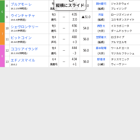
482
ブルアモーレ
牝6
岡村健司
ジャスタウェイ
－
54.0
8
＋13
18.2.19(中同名)
黒鹿毛
(船橋)
ブレイジング
6
435
ウインチャチャ
牝5
所蛍
ロージズインメイ
－
▲51.0
9
±0
19.6.4(中同名)
鹿毛
(船橋)
コスモダンスナイト
456
シェヴロンケリー
牝5
西啓太
イスラボニータ
－
54.0
10
±0
19.2.8(中同名)
鹿毛
(大井)
ダームドゥラック
7
488
ビットコイン
牡4
笠野雄大
ロゴタイプ
－
56.0
11
＋3
20.4.8(中同名)
芦毛
(船橋)
アルマエルモ
444
ココリアイランド
牡4
藤本現暉
ワールドエース
－
56.0
12
-3
20.3.30(中同名)
鹿毛
(大井)
マジカルフラッシュ
8
434
エドノスマイル
セ4
野畑凌
タリスマニック
－
56.0
13
＋1
20.6.2
黒鹿毛
(川崎)
ウィーヴァー