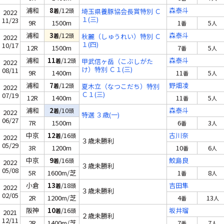
浦和
8
/12
森泰斗
着
頭
埼玉県養豚協会長賞特別 Ｃ
2022
１(三)
11/23
9R
1500m
1
5
番
人
浦和
3
/12
森泰斗
着
頭
秋麗（しゅうれい）特別 Ｃ
2022
１(四)
10/17
12R
1500m
7
5
番
人
浦和
11
/12
森泰斗
着
頭
甲武信ヶ岳（こぶしがた
2022
け）特別 Ｃ１(三)
08/11
9R
1400m
11
5
番
人
浦和
7
/12
野畑凌
着
頭
夏木立（なつこだち）特別
2022
Ｃ１(三)
07/19
12R
1400m
11
5
番
人
浦和
2
/10
森泰斗
着
頭
2022
特選 ３歳(一)
06/27
7R
1500m
6
3
番
人
中京
12
/16
古川奈
着
頭
2022
３歳未勝利
05/29
3R
1200m
10
6
番
人
中京
9
/16
鮫島良
着
頭
2022
３歳未勝利
05/08
5R
1600m/芝
1
8
番
人
小倉
13
/18
吉田隼
着
頭
2022
３歳未勝利
02/05
2R
1200m/芝
4
13
番
人
阪神
10
/16
坂井瑠
着
頭
2021
２歳未勝利
12/11
2R
1400m/芝
7
7
番
人