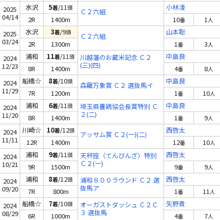
水沢
5
/11
小林凌
着
頭
2025
Ｃ２六組
04/14
2R
1400m
10
1
番
人
水沢
3
/9
山本聡
着
頭
2025
Ｃ２六組
03/24
2R
1300m
1
3
番
人
浦和
11
/11
中島良
着
頭
川越藩のお蔵米記念 Ｃ２
2024
(三)(四)
12/23
8R
1400m
4
8
番
人
船橋☆
8
/10
中島良
着
頭
2024
森羅万象賞 Ｃ２ 選抜馬イ
11/29
7R
1200m
1
10
番
人
浦和
6
/11
中島良
着
頭
埼玉県養鶏協会長賞特別 Ｃ
2024
２(二)
11/20
8R
1400m
1
9
番
人
川崎☆
10
/12
西啓太
着
頭
2024
アッサム賞 Ｃ２(一)(二)
11/11
12R
1400m
12
10
番
人
浦和
9
/11
西啓太
着
頭
天秤座（てんびんざ）特別
2024
Ｃ２(一)
10/21
9R
1500m
9
9
番
人
浦和
8
/12
西啓太
着
頭
浦和８００ラウンド Ｃ２ 選
2024
抜馬ア
09/20
7R
800m
1
11
番
人
船橋☆
7
/10
矢野貴
着
頭
オーガストダッシュ Ｃ２Ｃ
2024
３ 選抜馬
08/29
6R
1000m
4
7
番
人