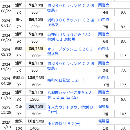
浦和
9
/10
西啓太
着
頭
浦和８００ラウンド Ｃ２ 選
2024
抜馬ア
08/22
7R
800m
4
9
番
人
浦和
9
/10
山中悠
着
頭
浦和８００ラウンド Ｃ２ 選
2024
抜馬ア
07/17
7R
800m
7
8
番
人
浦和
5
/10
西啓太
着
頭
両神山（りょうがみさん）
2024
特別 Ｃ１ 選抜馬
06/20
9R
800m
6
8
番
人
船橋
3
/13
西啓太
着
頭
オリーブダッシュ Ｃ２Ｃ３
2024
選抜馬
05/30
5R
1000m
1
11
番
人
浦和
8
/11
西啓太
着
頭
浦和８００ラウンド Ｃ２ 選
2024
抜馬ア
05/23
5R
800m
3
7
番
人
船橋☆
13
/13
西啓太
着
頭
2024
昭和の日記念 Ｃ２(一)
04/29
9R
1600m
10
12
番
人
浦和
7
/11
西啓太
着
頭
八潮市ハッピーこまちゃん
2024
賞 Ｃ２(三)(四)(五)
04/16
8R
1500m
9
6
番
人
金沢
2
/10
堀場裕
着
頭
年末カウントダウン特別 Ｂ
2023
２(一)
12/26
9R
1500m
2
10
番
人
金沢
10
/10
堀場裕
着
頭
2023
ゆず湯特別 Ｂ２(一)
12/18
10R
1400m
1
5
番
人