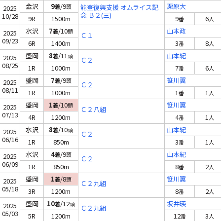
金沢
9
/9
栗原大
着
頭
能登復興支援 オムライス記
2025
念 Ｂ２(三)
10/28
9R
1500m
9
6
番
人
水沢
7
/10
山本政
着
頭
2025
Ｃ１
09/23
6R
1400m
3
8
番
人
盛岡
8
/11
山本紀
着
頭
2025
Ｃ２
08/25
1R
1000m
7
6
番
人
盛岡
7
/9
笹川翼
着
頭
2025
Ｃ２
08/11
1R
1000m
1
1
番
人
盛岡
1
/10
笹川翼
着
頭
2025
Ｃ２八組
07/13
4R
1200m
4
1
番
人
水沢
8
/10
山本紀
着
頭
2025
Ｃ２
06/16
1R
850m
3
1
番
人
水沢
4
/9
山本紀
着
頭
2025
Ｃ２
06/09
1R
850m
8
2
番
人
盛岡
1
/8
笹川翼
着
頭
2025
Ｃ２九組
05/18
3R
1200m
8
2
番
人
盛岡
10
/12
坂井瑛
着
頭
2025
Ｃ２九組
05/03
5R
1200m
12
3
番
人