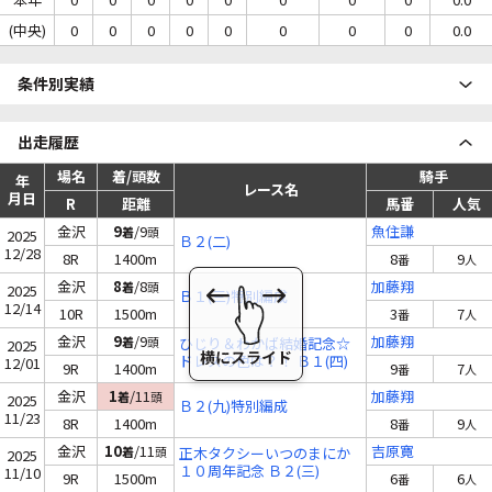
(中央)
0
0
0
0
0
0
0
0
0.0
条件別実績
出走履歴
場名
着/頭数
騎手
年
レース名
月日
R
距離
馬番
人気
金沢
9
/9
魚住謙
着
頭
2025
Ｂ２(二)
12/28
8R
1400m
8
9
番
人
金沢
8
/8
加藤翔
着
頭
2025
Ｂ１(三)特別編成
12/14
10R
1500m
3
7
番
人
金沢
9
/9
加藤翔
着
頭
ひじり＆わかば結婚記念☆
2025
ドレスの色は？！ Ｂ１(四)
12/01
9R
1400m
9
7
番
人
金沢
1
/11
加藤翔
着
頭
2025
Ｂ２(九)特別編成
11/23
8R
1400m
8
9
番
人
金沢
10
/11
吉原寛
着
頭
正木タクシーいつのまにか
2025
１０周年記念 Ｂ２(三)
11/10
9R
1500m
6
6
番
人