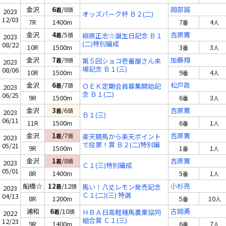
金沢
6
/8
岡部誠
着
頭
2023
オッズパーク杯 Ｂ２(二)
12/03
7R
1400m
7
4
番
人
金沢
4
/5
吉原寛
着
頭
柳原正志☆誕生日記念 Ｂ１
2023
(二)特別編成
08/22
10R
1500m
3
3
番
人
金沢
7
/9
加藤翔
着
頭
第５回ショコ壱番屋さん来
2023
場記念 Ｂ１(三)
08/06
10R
1500m
9
4
番
人
金沢
6
/7
松戸政
着
頭
ＯＥＫ定期会員募集開始記
2023
念 Ｂ１(二)
06/25
9R
1500m
6
3
番
人
金沢
3
/6
吉原寛
着
頭
2023
Ｂ１(三)
06/11
11R
1500m
6
1
番
人
金沢
1
/7
吉原寛
着
頭
楽天競馬から楽天ポイント
2023
で投票！賞 Ｂ２(二)特別編
05/21
9R
1500m
1
1
番
人
成
金沢
1
/8
吉原寛
着
頭
2023
Ｃ１(三)特別編成
05/01
8R
1400m
5
1
番
人
船橋☆
12
/12
小杉亮
着
頭
馬い！八丈レモン発売記念
2023
Ｃ１(二)(三) 特選
04/13
8R
1200m
5
10
番
人
浦和
6
/10
古岡勇
着
頭
ＨＢＡ日高軽種馬農業協同
2022
組合賞 Ｃ１(三)
12/23
9R
1400m
6
7
番
人