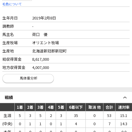
毛色について
生年月日
2019年2月8日
調教師
-
馬主名
荷口 優
生産牧場
オリエント牧場
生産地
北海道新冠郡新冠町
総収得賞金
8,617,000
地方収得賞金
4,007,000
戦績
1着
2着
3着
4着
5着
6着以下
取消 他
合計
連対率
生涯
5
3
5
2
3
35
0
53
15.1
(中央)
0
1
1
0
1
4
0
7
14.3
本年
0
0
0
0
0
0
0
0
0.0