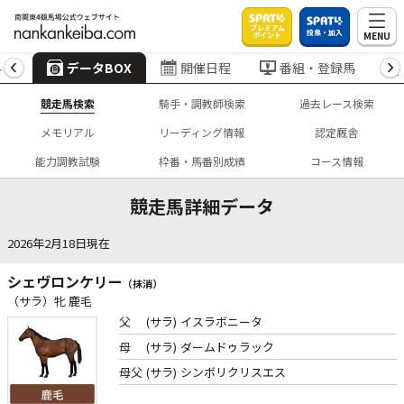
プレミアム
投票・加入
MENU
ポイント
4
データBOX
開催日程
番組・登録馬
競走馬検索
騎手・調教師検索
過去レース検索
メモリアル
リーディング情報
認定厩舎
能力調教試験
枠番・馬番別成績
コース情報
競走馬詳細データ
2026年2月18日現在
シェヴロンケリー
（抹消）
（サラ）牝 鹿毛
父
(サラ)
イスラボニータ
母
(サラ)
ダームドゥラック
母父
(サラ)
シンボリクリスエス