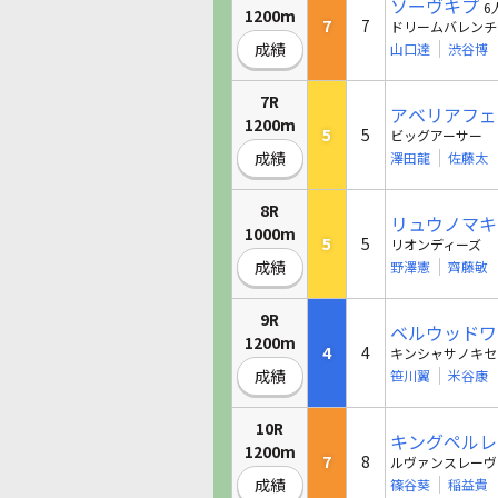
ソーヴキプ
6
1200m
7
7
ドリームバレンチ
成績
山口達
渋谷博
7R
アベリアフェ
1200m
5
5
ビッグアーサー
成績
澤田龍
佐藤太
8R
リュウノマキ
1000m
5
5
リオンディーズ
成績
野澤憲
齊藤敏
9R
ベルウッドワ
1200m
4
4
キンシャサノキセ
成績
笹川翼
米谷康
10R
キングペルレ
1200m
7
8
ルヴァンスレーヴ
成績
篠谷葵
稲益貴