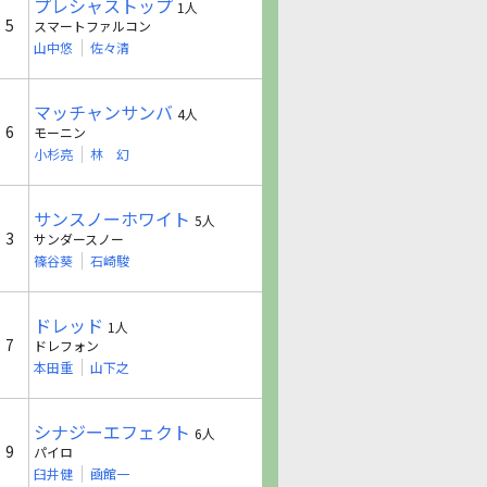
プレシャストップ
1人
5
スマートファルコン
山中悠
佐々清
マッチャンサンバ
4人
6
モーニン
小杉亮
林 幻
サンスノーホワイト
5人
3
サンダースノー
篠谷葵
石崎駿
ドレッド
1人
7
ドレフォン
本田重
山下之
シナジーエフェクト
6人
9
パイロ
臼井健
凾館一