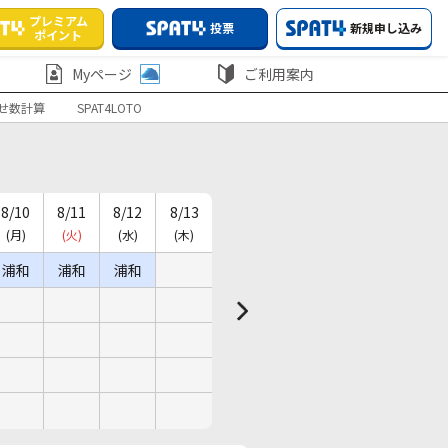
プレミアム
投票
新規申し込み
ポイント
Myページ
ご利用案内
せ数計算
SPAT4LOTO
8/10
8/11
8/12
8/13
(月)
(火)
(水)
(木)
浦和
浦和
浦和