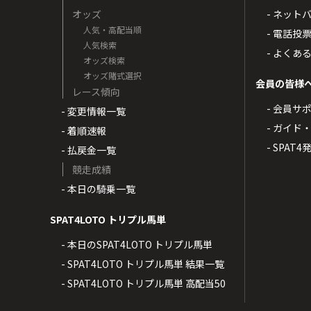
オッズ
- ネッ
人気・高配当順
- 電話投
人気検索
- よくあ
オッズ検索
オッズ賭式選択
会員の皆様
レース傾向
- 会員サ
- 変更情報一覧
- ガイド
- 着順速報
- SPAT
- 払戻金一覧
競走成績
- 本日の騎乗一覧
SPAT4LOTO トリプル馬単
- 本日のSPAT4LOTO トリプル馬単
- SPAT4LOTO トリプル馬単 結果一覧
- SPAT4LOTO トリプル馬単 高配当50