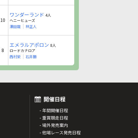
ワンダーランド
4人
10
ヘニーヒューズ
澤田龍
林正人
エメラルアポロン
8人
8
ロードカナロア
西村栄
石井勝
開催日程
- 年間開催日程
- 重賞競走日程
- 場外発売案内
- 他場レース発売日程