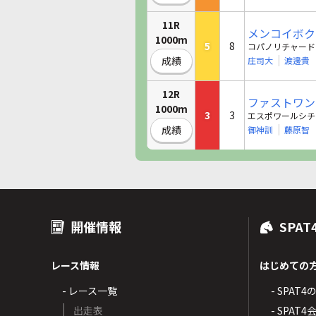
11R
メンコイボク
1000m
5
8
コパノリチャード
成績
庄司大
渡邊貴
12R
ファストワン
1000m
3
3
エスポワールシチ
成績
御神訓
藤原智
開催情報
SPAT
レース情報
はじめての
- レース一覧
- SPAT
出走表
- SPA