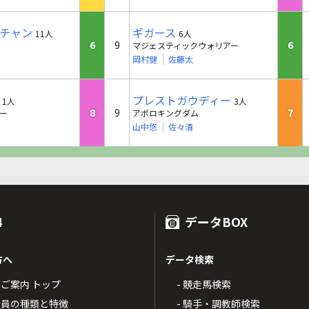
チャン
ギガース
11人
6人
6
9
6
マジェスティックウォリアー
岡村健
佐藤太
プレストガウディー
1人
3人
8
9
7
ー
アポロキングダム
山中悠
佐々清
4
データBOX
方へ
データ検索
4のご案内 トップ
- 競走馬検索
T4会員の種類と特徴
- 騎手・調教師検索