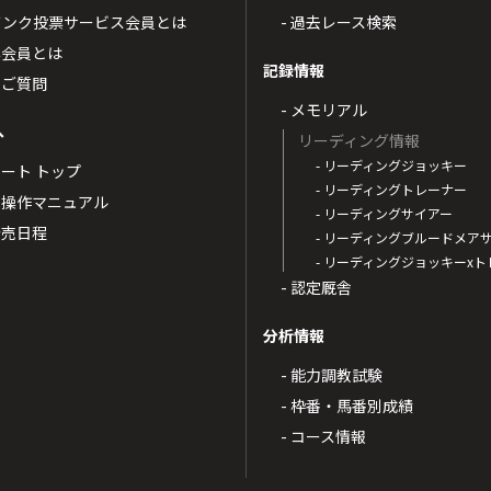
トバンク投票サービス会員とは
- 過去レース検索
票会員とは
記録情報
るご質問
- メモリアル
へ
リーディング情報
- リーディングジョッキー
ポート トップ
- リーディングトレーナー
・操作マニュアル
- リーディングサイアー
4発売日程
- リーディングブルードメア
- リーディングジョッキーx
- 認定厩舎
分析情報
- 能力調教試験
- 枠番・馬番別成績
- コース情報