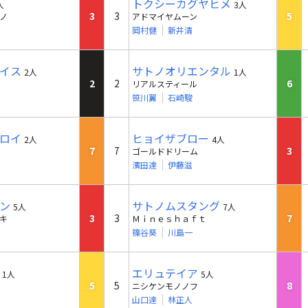
トクシーカグヤヒメ
人
3人
3
3
5
ノ
アドマイヤムーン
岡村健
新井清
イス
サトノオリエンタル
2人
1人
2
2
6
リアルスティール
笹川翼
石崎駿
ロイ
ヒョイザブロー
2人
4人
7
7
3
ゴールドドリーム
濱田達
伊藤滋
ン
サトノムスタング
5人
7人
3
3
7
キ
Ｍｉｎｅｓｈａｆｔ
篠谷葵
川島一
エリュテイア
1人
5人
5
5
8
ニシケンモノノフ
山口達
林正人