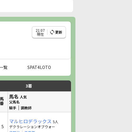
21:07
更新
現在
一覧
SPAT4LOTO
3着
馬名
人気
馬番
父馬名
騎手
調教師
マルヒロデラックス
5人
5
デクラレーションオブウォー