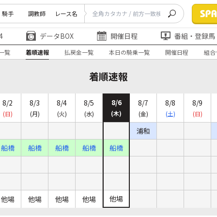
騎手
調教師
レース名
4
データBOX
開催日程
番組・登録馬
一覧
着順速報
払戻金一覧
本日の騎乗一覧
開催日程
組合
着順速報
8/6
8/2
8/3
8/4
8/5
8/7
8/8
8/9
(木)
(日)
(月)
(火)
(水)
(金)
(土)
(日)
浦和
船橋
船橋
船橋
船橋
船橋
他場
他場
他場
他場
他場