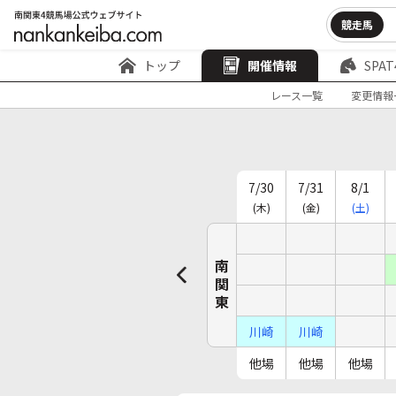
競走馬
トップ
開催情報
SPAT
レース一覧
変更情報
7/30
7/31
8/1
(木)
(金)
(土)
南関東
川崎
川崎
他場
他場
他場