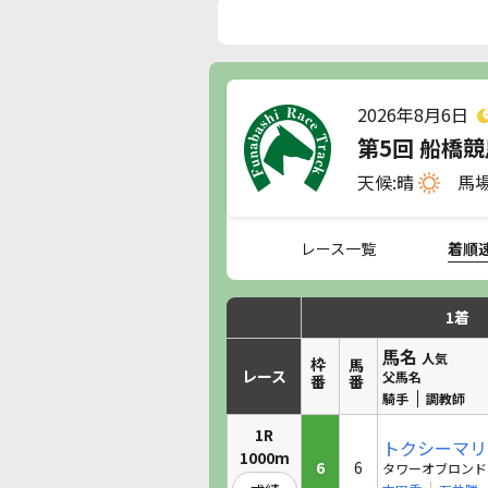
2026年8月6日
第5回 船橋競
天候:晴
馬場
レース一覧
着順
1着
馬名
人気
枠番
馬番
レース
父馬名
騎手
調教師
1R
トクシーマリ
1000m
6
6
タワーオブロンド