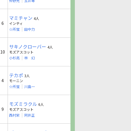
仲野光
玉井等
マミチャン
4人
6
インティ
☆所蛍
田中力
サキノクローバー
4人
10
モズアスコット
小杉亮
林 幻
テカポ
3人
4
モーニン
☆所蛍
川島一
モズミラクル
6人
9
モズアスコット
西村栄
阿井正