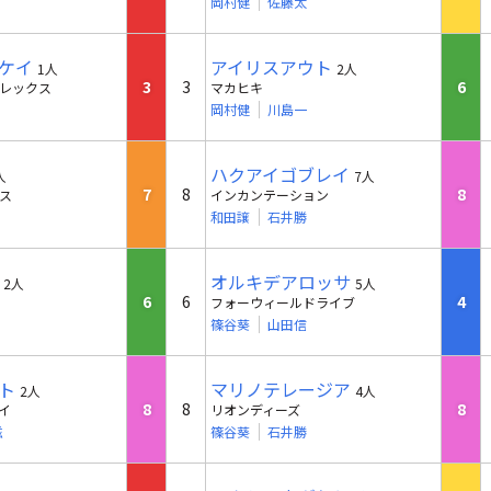
岡村健
佐藤太
ケイ
アイリスアウト
1人
2人
3
3
6
レックス
マカヒキ
岡村健
川島一
ハクアイゴブレイ
人
7人
7
8
8
ス
インカンテーション
和田譲
石井勝
オルキデアロッサ
2人
5人
6
6
4
フォーウィールドライブ
篠谷葵
山田信
ト
マリノテレージア
2人
4人
8
8
8
イ
リオンディーズ
滋
篠谷葵
石井勝