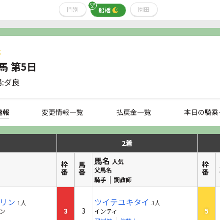
門別
園田
船橋
馬 第5日
:ダ良
速報
変更情報一覧
払戻金一覧
本日の騎乗
2着
馬名
人気
枠番
馬番
枠番
父馬名
騎手
調教師
リン
ツイテユキタイ
1人
3人
3
3
5
ン
インティ