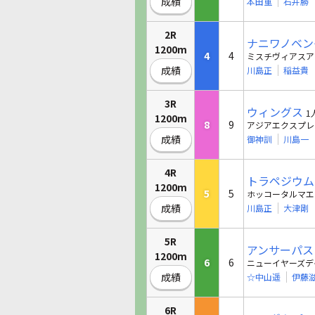
成績
本田重
石井勝
2R
ナニワノベン
1200m
4
4
ミスチヴィアスア
成績
川島正
稲益貴
3R
ウィングス
1
1200m
8
9
アジアエクスプレ
成績
御神訓
川島一
4R
トラペジウム
1200m
5
5
ホッコータルマエ
成績
川島正
大津剛
5R
アンサーパス
1200m
6
6
ニューイヤーズデ
成績
☆中山遥
伊藤
6R