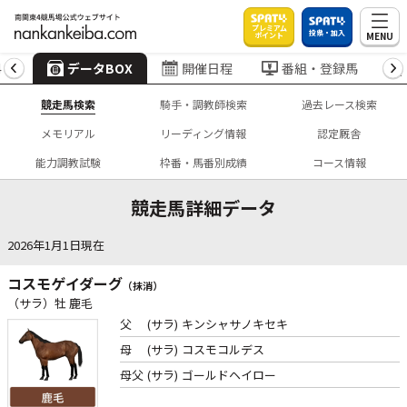
プレミアム
投票・加入
MENU
ポイント
4
データBOX
開催日程
番組・登録馬
競走馬検索
騎手・調教師検索
過去レース検索
メモリアル
リーディング情報
認定厩舎
能力調教試験
枠番・馬番別成績
コース情報
競走馬詳細データ
2026年1月1日現在
コスモゲイダーグ
（抹消）
（サラ）牡 鹿毛
父
(サラ)
キンシャサノキセキ
母
(サラ)
コスモコルデス
母父
(サラ)
ゴールドヘイロー