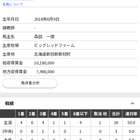
毛色について
生年月日
2018年6月9日
調教師
-
馬主名
森田 一俊
生産牧場
ビッグレッドファーム
生産地
北海道新冠郡新冠町
総収得賞金
10,180,000
地方収得賞金
7,980,000
戦績
1着
2着
3着
4着
5着
6着以下
取消 他
合計
連対率
生涯
4
6
4
1
1
4
1
20
50.0
(中央)
0
0
1
1
0
1
0
3
0.0
本年
0
0
0
0
0
0
0
0
0.0