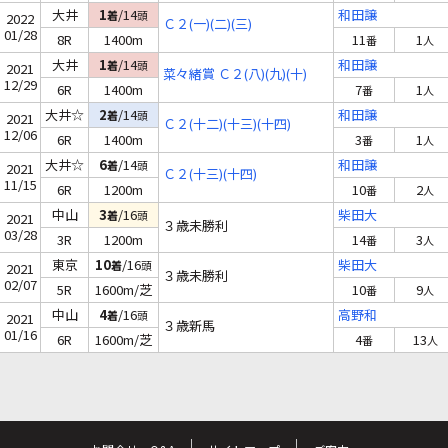
大井
1
/14
和田譲
着
頭
2022
Ｃ２(一)(二)(三)
01/28
8R
1400m
11
1
番
人
大井
1
/14
和田譲
着
頭
2021
菜々緒賞 Ｃ２(八)(九)(十)
12/29
6R
1400m
7
1
番
人
大井☆
2
/14
和田譲
着
頭
2021
Ｃ２(十二)(十三)(十四)
12/06
6R
1400m
3
1
番
人
大井☆
6
/14
和田譲
着
頭
2021
Ｃ２(十三)(十四)
11/15
6R
1200m
10
2
番
人
中山
3
/16
柴田大
着
頭
2021
３歳未勝利
03/28
3R
1200m
14
3
番
人
東京
10
/16
柴田大
着
頭
2021
３歳未勝利
02/07
5R
1600m/芝
10
9
番
人
中山
4
/16
高野和
着
頭
2021
３歳新馬
01/16
6R
1600m/芝
4
13
番
人