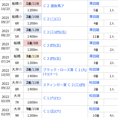
船橋☆
1
/11
澤田龍
着
頭
2023
Ｃ２ 選抜馬ア
10/23
7R
1200m
5
1
番
人
船橋☆
2
/10
澤田龍
着
頭
2023
Ｃ２(二)(三)
09/27
6R
1200m
4
1
番
人
川崎
2
/12
澤田龍
着
頭
2023
Ｃ２(三)(四)(五)
08/23
5R
1400m
11
1
番
人
船橋
1
/8
澤田龍
着
頭
2023
Ｃ２(四)(五)
08/07
7R
1200m
4
2
番
人
船橋
3
/11
澤田龍
着
頭
2023
Ｃ２(四)(五)
07/24
6R
1200m
3
2
番
人
大井☆
2
/12
和田譲
着
頭
ブラック・ローズ賞 Ｃ１(九)
2022
(十)(十一)
10/03
8R
1400m
8
1
番
人
大井☆
2
/11
和田譲
着
頭
2022
スティンガー賞 Ｃ２(三)(四)
09/22
8R
1400m
2
1
番
人
大井
和田譲
2022
Ｃ１(六)(七)
03/09
7R
1600m
3
番
大井
9
/15
和田譲
着
頭
2022
Ｃ１(五)(六)
02/09
9R
1200m
10
4
番
人