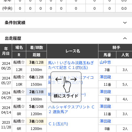
(中央)
0
0
0
0
0
0
0
0
0.0
条件別実績
出走履歴
場名
着/頭数
騎手
年
レース名
月日
R
距離
馬番
人気
船橋☆
3
/12
山中悠
着
頭
馬い！いざなみ淡路玉ねぎ
2024
たべて記念 Ｃ１(四)(五)
06/25
12R
1500m
3
3
番
人
船橋☆
6
/12
澤田龍
着
頭
馬い！甘いトマトはアイコ
2024
記念 Ｃ１(四)(五)(六)
05/27
10R
1500m
11
5
番
人
船橋☆
2
/13
澤田龍
着
頭
2024
昭和の日記念 Ｃ２(一)
04/29
9R
1600m
7
4
番
人
船橋☆
5
/10
澤田龍
着
頭
ハルシャギクスプリント Ｃ
2024
２ 選抜馬ア
04/14
8R
1200m
11
3
番
人
船橋☆
3
/10
澤田龍
着
頭
2023
Ｃ１(五)(六)
11/28
6R
1200m
8
2
番
人