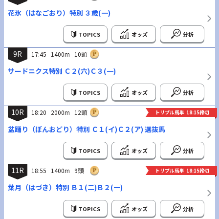
獅子座ダッシュ Ｃ２Ｃ３ 選抜馬
花氷（はなごおり）特別 ３歳(一)
結果
リプレイ
TOPICS
オッズ
分析
9R
18:50
1200m
8頭
9R
17:45
1400m
10頭
馬い！八肥の会グリーングラス発売記念 Ａ２Ｂ１ 選抜馬
サードニクス特別 Ｃ２(六)Ｃ３(一)
結果
リプレイ
TOPICS
オッズ
分析
10R
19:25
1200m
10頭
トリプル馬単
19:20締切
10R
18:20
2000m
12頭
トリプル馬単
18:15締切
ナイアガラスプリント Ｃ１ 選抜馬
盆踊り（ぼんおどり）特別 Ｃ１(イ)Ｃ２(ア) 選抜馬
結果
リプレイ
TOPICS
オッズ
分析
11R
20:05
1000m
14頭
トリプル馬単
19:20締切
11R
18:55
1400m
9頭
トリプル馬単
18:15締切
習志野きらっとスプリント（ＳII）
葉月（はづき）特別 Ｂ１(二)Ｂ２(一)
結果
リプレイ
TOPICS
オッズ
分析
12R
20:50
1000m
10頭
トリプル馬単
19:20締切