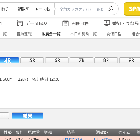
騎手
調教師
レース名
4
データBOX
開催日程
番組・登録馬
一覧
着順速報
払戻金一覧
本日の騎乗一覧
開催日程
組合
500m （12頭）
発走時刻 12:30
性齢
負担
馬体重
増減
騎手
調教師
タイム
牝3
52.0
452kg
-6
◇[愛]宮下瞳
井手上慎一
1:37.9