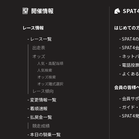
開催情報
SPAT
レース情報
はじめての
- レース一覧
- SPAT
出走表
- SPA
オッズ
- ネッ
人気・高配当順
- 電話投
人気検索
- よくあ
オッズ検索
オッズ賭式選択
会員の皆様
レース傾向
- 会員サ
- 変更情報一覧
- ガイド
- 着順速報
- SPAT
- 払戻金一覧
競走成績
- 本日の騎乗一覧