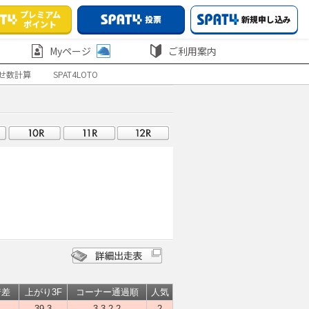
プレミアム
投票
新規申し込み
ポイント
Myページ
ご利用案内
せ数計算
SPAT4LOTO
着差
上がり3F
コーナー通過順
人気
-
39.3
3-3-2-2
2