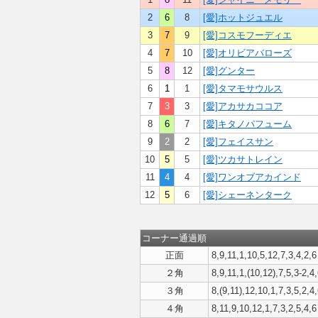
2
6
8
[愛]ホットジュエル
3
7
9
[愛]コスモフーディエ
4
7
10
[愛]オリビアバローズ
5
8
12
[愛]グンター
6
1
1
[愛]タマモサウルス
7
3
3
[愛]アカサカココア
8
6
7
[愛]キタノパフューム
9
2
2
[愛]フェイスサン
10
5
5
[愛]ツカサトレイン
11
4
4
[愛]ワンオブアカインド
12
5
6
[愛]シェーネンターク
コーナー通過順
正面
8,9,11,1,10,5,12,7,3,4,2,6
２角
8,9,11,1,(10,12),7,5,3-2,4
３角
8,(9,11),12,10,1,7,3,5,2,4
４角
8,11,9,10,12,1,7,3,2,5,4,6