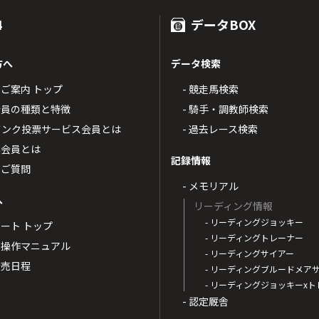
4
データBOX
方へ
データ検索
4のご案内 トップ
- 競走馬検索
T4会員の種類と特徴
- 騎手・調教師検索
トバンク投票サービス会員とは
- 過去レース検索
票会員とは
記録情報
るご質問
- メモリアル
へ
リーディング情報
- リーディングジョッキー
ポート トップ
- リーディングトレーナー
・操作マニュアル
- リーディングサイアー
4発売日程
- リーディングブルードメア
- リーディングジョッキーx
- 認定厩舎