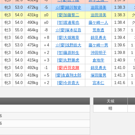
牝3
53.0
472kg
-5
☆[愛]細川智史
迫田清美
1:38.3
牝3
54.0
431kg
±0
[愛]加藤誓二
迫田清美
1:38.3
牝3
54.0
490kg
±0
[笠]渡邊竜也
藤ケ崎一人
1:38.4
牡3
55.0
464kg
-8
☆[愛]塚本征吾
荒巻透
1:38.7
１ 
牡3
56.0
450kg
＋8
[愛]大畑雅章
錦見勇夫
1:39.4
牝3
53.0
475kg
＋4
☆[愛]浅野皓大
藤ケ崎一男
1:39.6
１ 
牝3
54.0
450kg
＋2
[笠]藤原幹生
沖田明子
1:39.8
１ 
牝3
54.0
415kg
＋3
[愛]丸野勝虎
倉地学
1:40.9
牝3
54.0
492kg
-1
[愛]丹羽克輝
錦見勇夫
1:41.0
1
牡3
56.0
418kg
＋5
[愛]友森翔太郎
塚田隆男
1:41.3
１ 
牝3
54.0
428kg
＋2
[愛]今井貴大
宮本仁
1:41.6
１ 
天候
晴
,6
,6