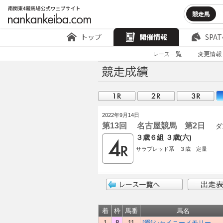
競走馬
トップ
開催情報
SPAT
レース一覧
変更情報
2022年9月14日
第13回 名古屋競馬 第2日
ダ1,
３歳６組 ３歳(六)
サラブレッド系 ３歳 定量
着
枠
馬番
馬名
1
8
11
[愛]シャイニーメモリー