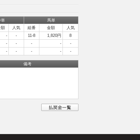
枠単
馬単
金額
人気
組番
金額
人気
-
-
11-8
1,820円
8
-
-
-
-
-
-
-
-
-
-
備考