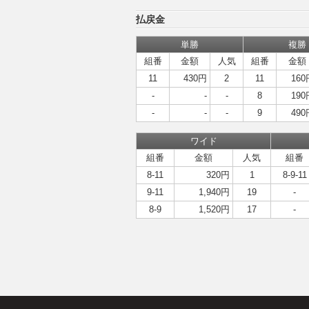
払戻金
単勝
複勝
組番
金額
人気
組番
金額
11
430円
2
11
160
-
-
-
8
190
-
-
-
9
490
ワイド
組番
金額
人気
組番
8-11
320円
1
8-9-11
9-11
1,940円
19
-
8-9
1,520円
17
-