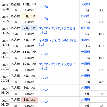
名古屋
10
/11
大畑雅
着
頭
2024
Ｂ６組
12/20
9R
1700m
9
4
番
人
名古屋
3
/11
丹羽克
着
頭
2024
Ｂ５組
12/05
9R
1500m
10
8
番
人
名古屋
2
/11
長江慶
着
頭
アジア・アジアパラ応援８
2024
Ｂ(七)
11/25
12R
1500m
6
10
番
人
名古屋
5
/11
加藤利
着
頭
芋の露（いものつゆ）賞 Ｂ
2024
(七)
11/14
10R
1700m
11
11
番
人
名古屋
11
/12
大畑雅
着
頭
2024
Ｂ６組
11/01
9R
1500m
10
10
番
人
名古屋
12
/12
大畑雅
着
頭
アジア・アジアパラ応援７
2024
Ｂ(七)
10/21
12R
1700m
3
8
番
人
名古屋
4
/12
大畑雅
着
頭
2024
Ｂ７組
10/04
8R
1700m
10
5
番
人
名古屋
9
/12
大畑雅
着
頭
2024
Ｂ４組
09/20
9R
1500m
5
2
番
人
名古屋
1
/12
大畑雅
着
頭
2024
Ｃ４組
09/05
8R
1500m
9
2
番
人