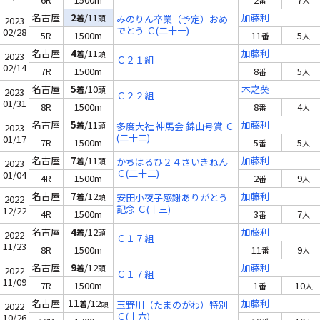
番
人
名古屋
2
/11
加藤利
着
頭
みのりん卒業（予定）おめ
2023
でとう Ｃ(二十一)
02/28
5R
1500m
11
5
番
人
名古屋
4
/11
加藤利
着
頭
2023
Ｃ２１組
02/14
7R
1500m
8
5
番
人
名古屋
5
/10
木之葵
着
頭
2023
Ｃ２２組
01/31
8R
1500m
8
4
番
人
名古屋
5
/11
加藤利
着
頭
多度大社 神馬会 錦山号賞 Ｃ
2023
(二十二)
01/17
7R
1500m
5
5
番
人
名古屋
7
/11
加藤利
着
頭
かちはるひ２４さいきねん
2023
Ｃ(二十二)
01/04
4R
1500m
2
9
番
人
名古屋
7
/12
加藤利
着
頭
安田小夜子感謝ありがとう
2022
記念 Ｃ(十三)
12/22
4R
1500m
3
7
番
人
名古屋
4
/12
加藤利
着
頭
2022
Ｃ１７組
11/23
8R
1500m
11
9
番
人
名古屋
9
/12
加藤利
着
頭
2022
Ｃ１７組
11/09
7R
1500m
1
10
番
人
名古屋
11
/12
加藤利
着
頭
玉野川（たまのがわ）特別
2022
Ｃ(十六)
10/26