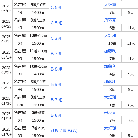
名古屋
9
/10
大畑慧
着
頭
2025
Ｃ５組
05/09
4R
1400m
7
9
番
人
名古屋
8
/11
丹羽克
着
頭
2025
Ｃ５組
04/25
4R
1500m
6
11
番
人
名古屋
12
/12
大畑雅
着
頭
2025
Ｃ３組
04/11
6R
1500m
10
11
番
人
名古屋
11
/11
加藤利
着
頭
2025
Ｂ７組
03/14
9R
1500m
7
11
番
人
名古屋
10
/10
加藤利
着
頭
2025
Ｂ８組
02/27
8R
1400m
4
9
番
人
名古屋
8
/11
加藤利
着
頭
2025
Ｂ９組
02/13
9R
1500m
8
9
番
人
名古屋
9
/11
大畑雅
着
頭
2025
Ｂ７組
01/30
12R
1400m
1
8
番
人
名古屋
5
/9
丹羽克
着
頭
2025
Ｂ６組
01/16
6R
1500m
7
7
番
人
名古屋
7
/9
大畑雅
着
頭
2025
凧あげ賞 Ｂ(八)
01/04
8R
1500m
9
5
番
人