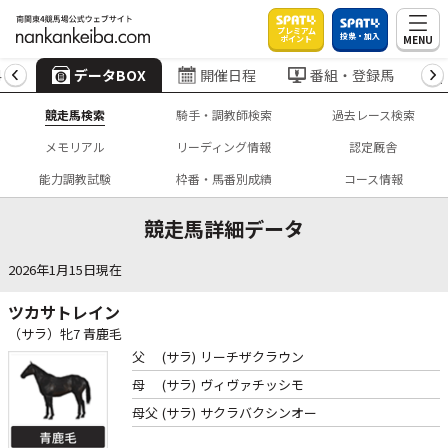
プレミアム
投票・加入
MENU
ポイント
4
データBOX
開催日程
番組・登録馬
競走馬検索
騎手・調教師検索
過去レース検索
メモリアル
リーディング情報
認定厩舎
能力調教試験
枠番・馬番別成績
コース情報
競走馬詳細データ
2026年1月15日現在
ツカサトレイン
（サラ）牝7 青鹿毛
父
(サラ)
リーチザクラウン
母
(サラ)
ヴィヴァチッシモ
母父
(サラ)
サクラバクシンオー