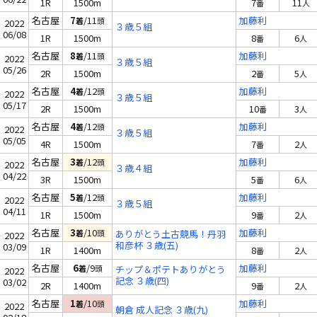
1R
1500m
7
11
番
人
名古屋
7
/11
加藤利
着
頭
2022
３歳５組
06/08
1R
1500m
8
6
番
人
名古屋
8
/11
加藤利
着
頭
2022
３歳５組
05/26
2R
1500m
2
5
番
人
名古屋
4
/12
加藤利
着
頭
2022
３歳５組
05/17
2R
1500m
10
3
番
人
名古屋
4
/12
加藤利
着
頭
2022
３歳５組
05/05
4R
1500m
7
2
番
人
名古屋
3
/12
加藤利
着
頭
2022
３歳４組
04/22
3R
1500m
5
6
番
人
名古屋
5
/12
加藤利
着
頭
2022
３歳５組
04/11
1R
1500m
9
2
番
人
名古屋
3
/10
加藤利
着
頭
ありがとう土古競馬！丹羽
2022
和彦杯 ３歳(五)
03/09
1R
1400m
8
2
番
人
名古屋
6
/9
加藤利
着
頭
チップ＆ポテトありがとう
2022
記念 ３歳(四)
03/02
2R
1400m
9
2
番
人
名古屋
1
/10
加藤利
着
頭
2022
朝倉 成人記念 ３歳(九)