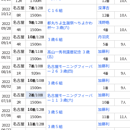
12R
1700m
12
10
番
人
名古屋
7
/12
深澤杏
着
頭
2022
Ｃ１６組
10/12
8R
1500m
12
10
番
人
名古屋
9
/12
浅野皓
着
頭
都丸ちよ生誕祭～ちよかわ
2022
杯～ ３歳(六)
09/28
4R
1500m
4
10
番
人
名古屋
10
/12
丹羽克
着
頭
2022
３歳６組
09/14
4R
1500m
5
9
番
人
名古屋
7
/11
加藤利
着
頭
高山一秀祝還暦記念 ３歳
2022
(五)
08/31
1R
1500m
4
10
番
人
名古屋
7
/10
加藤利
着
頭
名古屋モーニングフィーバ
2022
ー２６ ３歳(四)
08/16
1R
920m
4
9
番
人
名古屋
10
/10
加藤利
着
頭
2022
３歳６組
08/02
3R
1500m
1
9
番
人
名古屋
2
/10
加藤利
着
頭
名古屋モーニングフィーバ
2022
ー１１ ３歳(六)
07/18
2R
1500m
10
7
番
人
名古屋
10
/12
加藤利
着
頭
2022
３歳５組
07/06
4R
1500m
11
11
番
人
名古屋
11
/12
加藤利
着
頭
2022
３歳５組
06/22