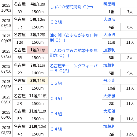
名古屋
4
/12
明星晴
着
頭
2025
しずおか菊花特別 Ｃ(一)
10/03
8R
1500m
1
7
番
人
名古屋
5
/12
大原浩
着
頭
2025
Ｃ２組
09/19
3R
1500m
4
6
番
人
名古屋
8
/12
大原浩
着
頭
油ヶ淵（あぶらがふち）特
2025
別 Ｃ(一)
09/05
12R
1500m
11
11
番
人
名古屋
1
/11
加藤利
着
頭
しんゆうすみこ結婚十周年
2025
記念 Ｃ(十)
07/23
6R
1500m
8
8
番
人
名古屋
7
/11
加藤利
着
頭
名古屋モーニングフィーバ
2025
ー８ Ｃ(八)
07/10
2R
1400m
6
9
番
人
名古屋
3
/11
丹羽克
着
頭
2025
Ｃ５組
06/26
7R
1500m
10
11
番
人
名古屋
11
/11
大畑雅
着
頭
2025
Ｃ４組
06/18
5R
1500m
2
11
番
人
名古屋
11
/11
大畑雅
着
頭
2025
Ｃ４組
06/06
5R
1500m
3
11
番
人
名古屋
11
/12
加藤利
着
頭
2025
Ｃ４組
05/23
4R
1500m
2
12
番
人