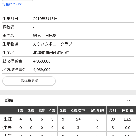
毛色について
生年月日
2019年5月5日
調教師
-
馬主名
錦見 日出雄
生産牧場
カケハムポニークラブ
生産地
北海道浦河郡浦河町
総収得賞金
4,969,000
地方収得賞金
4,969,000
戦績
1着
2着
3着
4着
5着
6着以下
取消 他
合計
連対率
生涯
4
8
6
8
9
54
0
89
13.5
(中央)
0
0
0
0
0
3
0
3
0.0
本年
0
0
0
0
0
0
0
0
0.0