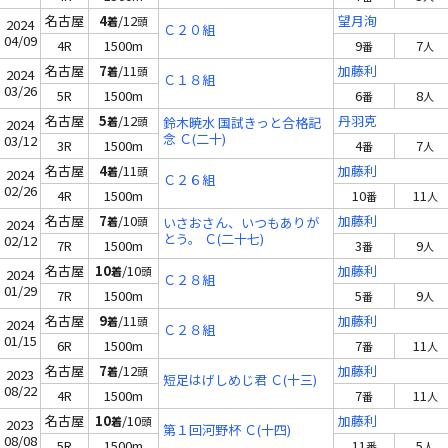
名古屋
4
/12
望月洵
着
頭
2024
Ｃ２０組
04/09
4R
1500m
9
7
番
人
名古屋
7
/11
加藤利
着
頭
2024
Ｃ１８組
03/26
5R
1500m
6
8
番
人
名古屋
5
/12
丹羽克
着
頭
鈴木暁水 国試きっと合格記
2024
念 Ｃ(二十)
03/12
3R
1500m
4
7
番
人
名古屋
4
/11
加藤利
着
頭
2024
Ｃ２６組
02/26
4R
1500m
10
11
番
人
名古屋
7
/10
加藤利
着
頭
いさおさん、いつもありが
2024
とう。 Ｃ(二十七)
02/12
7R
1500m
3
9
番
人
名古屋
10
/10
加藤利
着
頭
2024
Ｃ２８組
01/29
7R
1500m
5
9
番
人
名古屋
9
/11
加藤利
着
頭
2024
Ｃ２８組
01/15
6R
1500m
7
11
番
人
名古屋
7
/12
加藤利
着
頭
2023
短足はげしめじ君 Ｃ(十三)
08/22
4R
1500m
7
11
番
人
名古屋
10
/10
加藤利
着
頭
2023
第１回河野杯 Ｃ(十四)
08/08
5R
1500m
11
5
番
人