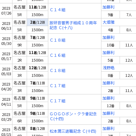
名古屋
11
/12
加藤利
着
頭
2023
Ｃ１４組
07/26
5R
1500m
9
7
番
人
名古屋
2
/12
大畑雅
着
頭
放研音響男子結成１０周年
2023
記念 Ｃ(十八)
06/13
5R
1500m
4
8
番
人
名古屋
7
/12
加藤利
着
頭
2023
Ｃ１８組
05/30
9R
1500m
10
11
番
人
名古屋
11
/12
加藤利
着
頭
2023
Ｃ１６組
05/17
2R
1500m
5
12
番
人
名古屋
12
/12
浅野皓
着
頭
2023
Ｃ１８組
05/03
3R
1500m
8
12
番
人
名古屋
7
/11
加藤利
着
頭
2023
Ｃ１７組
04/20
3R
1500m
2
11
番
人
名古屋
9
/11
加藤利
着
頭
2023
Ｃ１７組
04/11
5R
1500m
12
8
番
人
名古屋
9
/11
加藤利
着
頭
ＧＯＧＯボン・クラ會記念
2023
Ｃ(十四)
03/29
6R
1500m
2
8
番
人
名古屋
8
/12
加藤利
着
頭
2023
松本潤三退職記念 Ｃ(十四)
03/15
6R
1500m
2
7