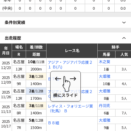
(中央)
0
0
0
0
0
0
0
0
0.0
条件別実績
出走履歴
場名
着/頭数
騎手
年
レース名
月日
R
距離
馬番
人気
名古屋
10
/11
木之葵
着
頭
アジア・アジアパラ応援２
2025
１ Ｂ(八)
12/23
12R
2000m
1
3
番
人
名古屋
3
/12
大畑雅
着
頭
2025
Ｂ７組
12/09
9R
1400m
10
4
番
人
名古屋
2
/12
大畑雅
着
頭
アジア・アジアパラ応援２
2025
０ Ｂ(九)
11/26
12R
1700m
8
5
番
人
名古屋
3
/11
丹羽克
着
頭
レディス・フォリエージ賞
2025
（牝馬） Ｂ
11/13
8R
1400m
6
7
番
人
名古屋
5
/12
大畑雅
着
頭
2025
Ｂ８組
10/17
7R
1500m
9
5
番
人