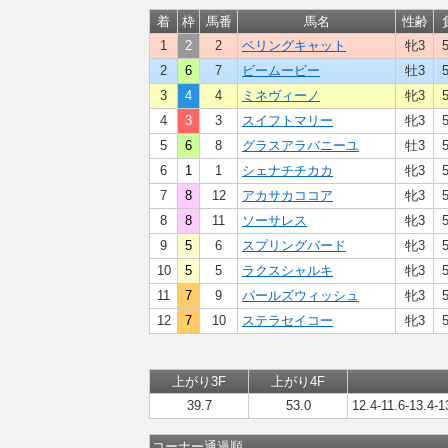
着
枠
馬番
馬名
性齢
1
2
2
ベリングキャット
牝3
2
6
7
ビームービー
牡3
3
4
4
ミネヴィーノ
牝3
4
3
3
スイフトマリー
牝3
5
6
8
グラスアラバニーユ
牡3
6
1
1
シェナチチカカ
牝3
7
8
12
アカサカココア
牝3
8
8
11
ソーサレス
牝3
9
5
6
スプリングバード
牝3
10
5
5
ラクスシャルキ
牝3
11
7
9
パールズウィッシュ
牝3
12
7
10
ステラセイコー
牝3
上がり3F
上がり4F
39.7
53.0
12.4-11.6-13.4-1
コーナー通過順