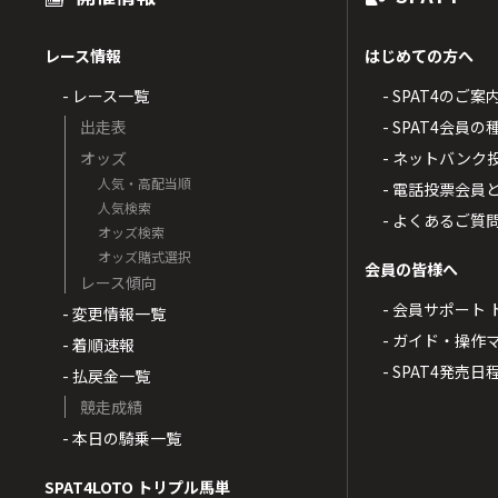
レース情報
はじめての方へ
- レース一覧
- SPAT4のご案
出走表
- SPAT4会員
オッズ
- ネットバンク
人気・高配当順
- 電話投票会員
人気検索
- よくあるご質
オッズ検索
オッズ賭式選択
会員の皆様へ
レース傾向
- 会員サポート 
- 変更情報一覧
- ガイド・操作
- 着順速報
- SPAT4発売日
- 払戻金一覧
競走成績
- 本日の騎乗一覧
SPAT4LOTO トリプル馬単