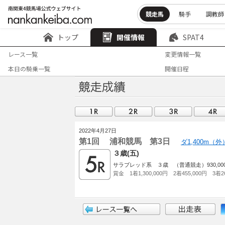
競走馬
騎手
調教師
トップ
開催情報
SPAT4
レース一覧
変更情報一覧
本日の騎乗一覧
開催日程
2022年4月27日
第1回 浦和競馬 第3日
ダ1,400m（
３歳(五)
サラブレッド系 ３歳 （普通競走）930,000以
賞金 1着1,300,000円 2着455,000円 3着26