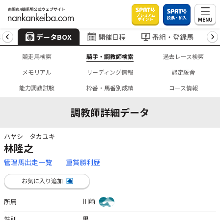
プレミアム
投票・加入
MENU
ポイント
4
データBOX
開催日程
番組・登録馬
競走馬検索
騎手・調教師検索
過去レース検索
メモリアル
リーディング情報
認定厩舎
能力調教試験
枠番・馬番別成績
コース情報
調教師詳細データ
ハヤシ タカユキ
林隆之
管理馬出走一覧
重賞勝利歴
川崎
所属
性別
男