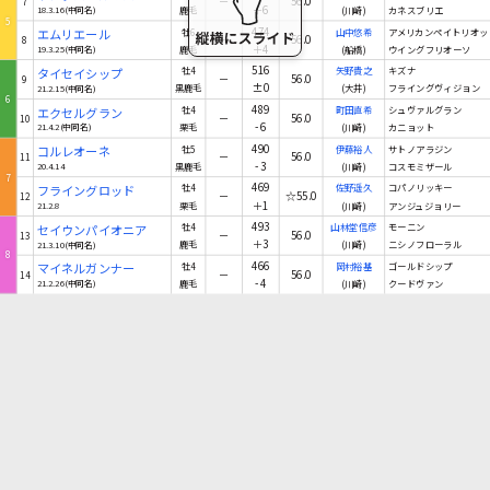
－
56.0
7
＋6
18.3.16(中同名)
鹿毛
(川崎)
カネスブリエ
5
474
エムリエール
牡6
山中悠希
アメリカンペイトリオッ
－
56.0
8
＋4
19.3.25(中同名)
鹿毛
(船橋)
ウイングフリオーソ
516
タイセイシップ
牡4
矢野貴之
キズナ
－
56.0
9
±0
21.2.15(中同名)
黒鹿毛
(大井)
フライングヴィジョン
6
489
エクセルグラン
牡4
町田直希
シュヴァルグラン
－
56.0
10
-6
21.4.2(中同名)
栗毛
(川崎)
カニョット
490
コルレオーネ
牡5
伊藤裕人
サトノアラジン
－
56.0
11
-3
20.4.14
黒鹿毛
(川崎)
コスモミザール
7
469
フライングロッド
牡4
佐野遥久
コパノリッキー
－
☆55.0
12
＋1
21.2.8
栗毛
(川崎)
アンジュジョリー
493
セイウンパイオニア
牡4
山林堂信彦
モーニン
－
56.0
13
＋3
21.3.10(中同名)
鹿毛
(川崎)
ニシノフローラル
8
466
マイネルガンナー
牡4
岡村裕基
ゴールドシップ
－
56.0
14
-4
21.2.26(中同名)
鹿毛
(川崎)
クードヴァン