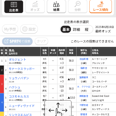
結果
オッズ
分析
レース傾向
出走表
出走表の表示選択
2025年6月18日
My予想
設定
基本
詳細
縦
最終オッズ
馬名
で投票
クリア
このレースの投票はできません
枠
馬
性齢
単勝
馬体重
負担
騎手名
父馬名
番
番
毛色
オッズ
増減
重量
(所属)
母馬名
生年月日
馬名
枠
馬
性齢
単勝
馬体重
負担
騎手名
父馬名
番
番
毛色
オッズ
増減
重量
(所属)
母馬名
生年月日
431
ダルジェント
セ5
池谷匠翔
ルーラーシップ
－
56.0
1
1
＋3
20.2.9(中同名)
芦毛
(川崎)
アルジャンテ
437
モナークスラッガー
牡5
福原杏
ヤマカツエース
－
56.0
2
2
＋4
20.2.18(中同名)
栗毛
(浦和)
レーヴマイハート
456
リュウノバデン
牡4
加藤雄真
ラニ
－
▲53.0
3
＋3
21.3.6
芦毛
(川崎)
コーラルバード
3
519
ハクシュ
牡4
Ｒ．クアトロ
ゴールドシップ
－
56.0
4
-10
21.4.7(中同名)
芦毛
(大井)
ロキロキ
477
コスモキルカス
牡7
神尾香澄
Exceed And Excel
－
▲53.0
5
＋3
18.11.1(中同名)
鹿毛
(川崎)
Lady's Light
4
489
ニューディヴァイド
セ6
今野忠成
ロゴタイプ
－
56.0
6
＋5
19.3.31
青鹿毛
(川崎)
カシマヴィーナス
509
リンクスエルピス
牡7
野畑凌
ホッコータルマエ