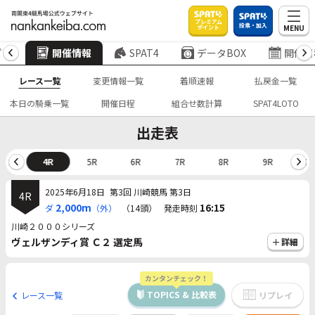
プレミアム
投票・加入
MENU
ポイント
プ
開催情報
SPAT4
データBOX
開催日
レース一覧
変更情報一覧
着順速報
払戻金一覧
本日の騎乗一覧
開催日程
組合せ数計算
SPAT4LOTO
出走表
3R
4R
5R
6R
7R
8R
9R
10
2025年6月18日
第3回 川崎競馬 第3日
4R
2,000m
16:15
ダ
（外）
（14頭）
発走時刻
川崎２０００シリーズ
ヴェルザンディ賞 Ｃ２ 選定馬
詳細
カンタンチェック！
TOPICS & 比較表
レース一覧
リプレイ