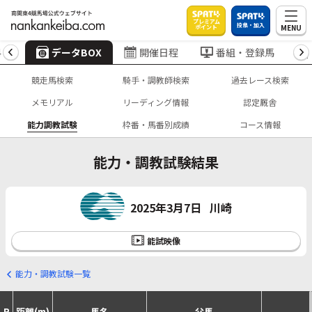
プレミアム
投票・加入
MENU
ポイント
4
データBOX
開催日程
番組・登録馬
競走馬検索
騎手・調教師検索
過去レース検索
メモリアル
リーディング情報
認定厩舎
能力調教試験
枠番・馬番別成績
コース情報
能力・調教試験結果
2025年3月7日
川崎
能試映像
能力・調教試験一覧
R
距離(m)
馬名
父馬