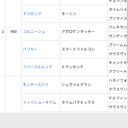
デュランダ
タイムリメ
アフロック
モーニン
プリサイス
アレキサン
2
900
コルニーシュ
アポロケンタッキー
サンデーサ
プリームム
パリカー
スマートファルコン
サウスヴィ
キャントセ
ファーストルック
トランセンド
アフリート
ハタノフォ
モンゲースパイ
シュヴァルグラン
グラスワン
ドルフィン
イッツショータイム
タイムパラドックス
サウスヴィ
ストーリー
3
900
バジガクシャーンス
トーセンラー
ブライアン