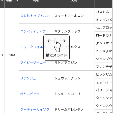
ガストネー
スレヒトゥヴアルク
スマートファルコン
キングカメ
セルブロッ
コンペティティブ
キタサンブラック
ロードカナ
ダンスオブ
ミュークフォルテ
レッドファルクス
Ｋｉｎｇｍ
1
900
シュンプウ
アイビージーニー
サトノアラジン
フレンチデ
ビッグザム
リアンジュ
シュヴァルグラン
Ｚａｍｉｎ
パリージョ
オヤユビヒメ
ミッキーグローリー
タイキシャ
クインスウ
ジーティーカイソク
ドリームバレンチノ