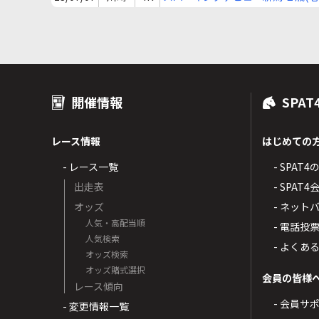
(ハ)
開催情報
SPAT
レース情報
はじめての
- レース一覧
- SPAT
出走表
- SPA
オッズ
- ネッ
人気・高配当順
- 電話投
人気検索
- よくあ
オッズ検索
オッズ賭式選択
会員の皆様
レース傾向
- 会員サ
- 変更情報一覧