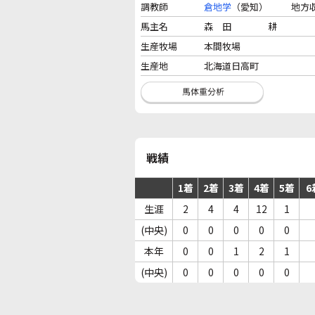
調教師
倉地学
（愛知）
地方
馬主名
森 田 耕
生産牧場
本間牧場
生産地
北海道日高町
戦績
1着
2着
3着
4着
5着
6
生涯
2
4
4
12
1
(中央)
0
0
0
0
0
本年
0
0
1
2
1
(中央)
0
0
0
0
0