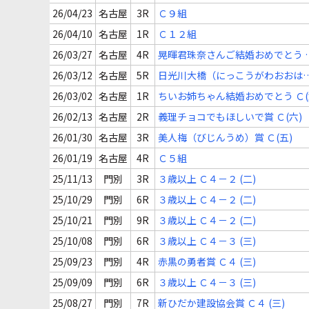
26/04/23
名古屋
3R
Ｃ９組
26/04/10
名古屋
1R
Ｃ１２組
26/03/27
名古屋
4R
晃暉君珠奈さんご結婚おめでとう 
(五)
26/03/12
名古屋
5R
日光川大橋（にっこうがわおおは
し）賞 Ｃ(六)
26/03/02
名古屋
1R
ちいお姉ちゃん結婚おめでとう Ｃ(
26/02/13
名古屋
2R
義理チョコでもほしいで賞 Ｃ(六)
26/01/30
名古屋
3R
美人梅（びじんうめ）賞 Ｃ(五)
26/01/19
名古屋
4R
Ｃ５組
25/11/13
門別
3R
３歳以上 Ｃ４－２ (二)
25/10/29
門別
6R
３歳以上 Ｃ４－２ (二)
25/10/21
門別
9R
３歳以上 Ｃ４－２ (二)
25/10/08
門別
6R
３歳以上 Ｃ４－３ (三)
25/09/23
門別
4R
赤黒の勇者賞 Ｃ４ (三)
25/09/09
門別
6R
３歳以上 Ｃ４－３ (三)
25/08/27
門別
7R
新ひだか建設協会賞 Ｃ４ (三)