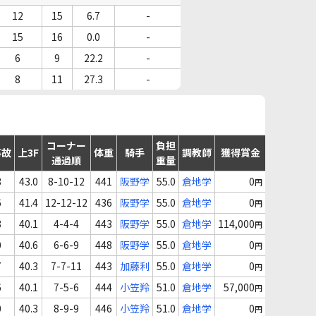
12
15
6.7
-
15
16
0.0
-
6
9
22.2
-
8
11
27.3
-
コーナー
負担
事故
上3F
体重
騎手
調教師
獲得賞金
通過順
重量
3
43.0
8-10-12
441
阪野学
55.0
倉地学
0
円
6
41.4
12-12-12
436
阪野学
55.0
倉地学
0
円
8
40.1
4-4-4
443
阪野学
55.0
倉地学
114,000
円
0
40.6
6-6-9
448
阪野学
55.0
倉地学
0
円
7
40.3
7-7-11
443
加藤利
55.0
倉地学
0
円
6
40.1
7-5-6
444
小笠羚
51.0
倉地学
57,000
円
0
40.3
8-9-9
446
小笠羚
51.0
倉地学
0
円