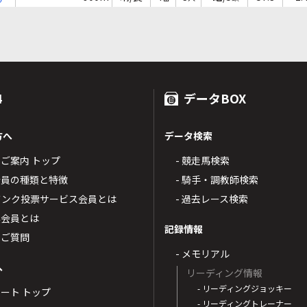
4
データBOX
方へ
データ検索
4のご案内 トップ
- 競走馬検索
T4会員の種類と特徴
- 騎手・調教師検索
トバンク投票サービス会員とは
- 過去レース検索
票会員とは
記録情報
るご質問
- メモリアル
へ
リーディング情報
- リーディングジョッキー
ポート トップ
- リーディングトレーナー