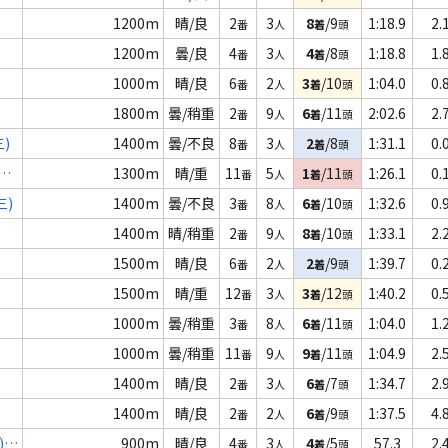
1200m
晴/良
2
3
8
/9
1:18.9
2.
番
人
着
頭
1200m
曇/良
4
3
4
/8
1:18.8
1.
番
人
着
頭
1000m
晴/良
6
2
3
/10
1:04.0
0.
番
人
着
頭
1800m
曇/稍重
2
9
6
/11
2:02.6
2.
番
人
着
頭
)
1400m
曇/不良
8
3
2
/8
1:31.1
0.
番
人
着
頭
1300m
晴/重
11
5
1
/11
1:26.1
0.
番
人
着
頭
三)
1400m
曇/不良
3
8
6
/10
1:32.6
0.
番
人
着
頭
1400m
晴/稍重
2
9
8
/10
1:33.1
2.
番
人
着
頭
1500m
晴/良
6
2
2
/9
1:39.7
0.
番
人
着
頭
1500m
晴/重
12
3
3
/12
1:40.2
0.
番
人
着
頭
1000m
曇/稍重
3
8
6
/11
1:04.0
1.
番
人
着
頭
1000m
曇/稍重
11
9
9
/11
1:04.9
2.
番
人
着
頭
1400m
晴/良
2
3
6
/7
1:34.7
2.
番
人
着
頭
1400m
晴/良
2
2
6
/9
1:37.5
4.
番
人
着
頭
)
900m
晴/良
4
3
4
/5
57.3
2.
番
人
着
頭