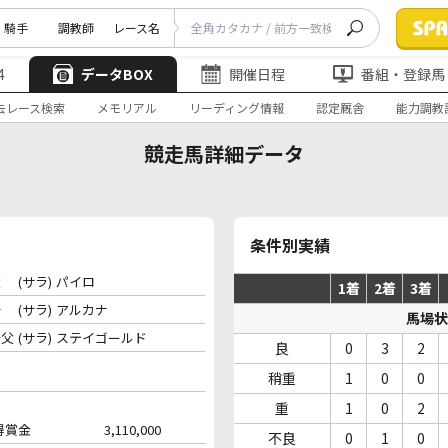
騎手
調教師
レース名
4
データBOX
開催日程
番組・登録馬
去レース検索
メモリアル
リーディング情報
認定厩舎
能力調教
競走馬詳細データ
条件別実績
父
(サラ)
パイロ
1着
2着
3着
母
(サラ)
アルカナ
馬場状
母父
(サラ)
ステイゴールド
良
0
3
2
稍重
1
0
0
重
1
0
2
得賞金
3,110,000
不良
0
1
0