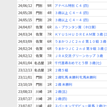
24/06/12
門別
9R
アナベル特別 Ｃ４ (四)
24/05/28
門別
4R
３歳以上 Ｃ４－４ (四)
24/05/15
門別
2R
３歳以上 Ｃ４－４ (四)
24/04/07
佐賀
6R
ル・プランタン賞（ネロ賞）
24/03/24
佐賀
7R
ＫＹＵＳＨＵ ＤＲＥＡＭ賞 ３歳 (三
24/03/09
佐賀
6R
うまかつＪＣ２ｎｄ 第１０戦 ３歳
(三)
24/02/24
佐賀
6R
うまかつＪＣ ２ｎｄ 第９戦 ３歳 (
24/02/12
佐賀
7R
ＪＲＡ交流 グリーンカップ ３歳
24/01/04
名古屋
1R
千代喜寿おめでとう祭 ３歳(七)
23/12/13
名古屋
1R
２歳５組
23/11/01
門別
2R
２歳牝馬 未勝利 牝馬未勝利
23/10/19
門別
1R
２歳 未勝利
23/08/23
川崎
1R
２歳(五)
23/07/27
川崎
2R
２歳(四)
23/07/07
川崎
4R
スパーキングデビュー新馬 ２歳(七