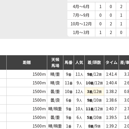
4月～6月
1
0
2
7月～9月
0
0
1
10月～12月
0
2
1
1月～3月
1
2
0
天候
距離
馬番
人気
着/頭数
タイム
差/
馬場
1500m
晴/重
9
11
9
/12
1:41.4
3.
番
人
着
頭
1500m
晴/良
11
9
10
/12
1:40.4
2.
番
人
着
頭
1500m
曇/重
10
12
3
/12
1:38.2
0.
番
人
着
頭
1500m
曇/良
6
9
9
/10
1:38.6
3.
番
人
着
頭
1500m
晴/稍重
9
10
11
/12
1:40.7
2.
番
人
着
頭
1500m
曇/重
9
6
5
/10
1:39.5
1.
番
人
着
頭
1500m
晴/稍重
1
7
8
/9
1:39.2
2.
番
人
着
頭