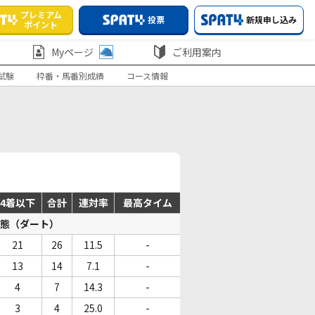
プレミアム
投票
新規申し込み
ポイント
Myページ
ご利用案内
試験
枠番・馬番別成績
コース情報
4着以下
合計
連対率
最高タイム
態（ダート）
21
26
11.5
-
13
14
7.1
-
4
7
14.3
-
3
4
25.0
-