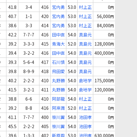
1
41.8
3-4
416
宮内勇
53.0
村上正
0
円
8
40.7
1-1
420
宮内勇
53.0
村上正
56,000
円
8
38.6
3-3
414
宮内勇
53.0
村上正
84,000
円
7
42.2
7-7-7
416
田中直
54.0
真島元
0
円
0
39.2
3-3-3
415
青海大
52.0
真島元
128,000
円
1
39.4
3-2-2
416
田中直
54.0
真島元
400,000
円
9
39.3
5-6-4
417
石川慎
54.0
真島元
0
円
2
39.8
8-9-9
418
飛田愛
54.0
真島元
0
円
2
40.2
2-2-2
410
丸野勝
54.0
倉地学
175,000
円
5
41.5
3-2-1
411
丸野勝
54.0
倉地学
120,000
円
2
38.8
6-6
410
阿部龍
54.0
村上正
0
円
5
39.2
8-8
416
阿岸潤
52.0
村上正
0
円
9
41.1
7-7-7
400
笹川翼
54.0
池田孝
0
円
8
45.5
2-2-2
405
笹川翼
54.0
池田孝
0
円
4
39.6
1-3-3
402
新原周
53.0
池田孝
630,000
円