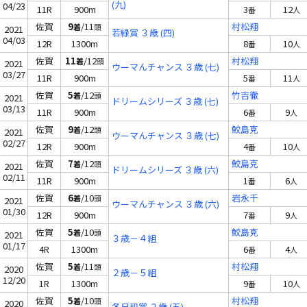
(九)
04/23
11R
900m
3
12
番
人
佐賀
9
/11
村松翔
着
頭
2021
若緑賞 ３歳 (四)
04/03
12R
1300m
8
10
番
人
佐賀
11
/12
村松翔
着
頭
2021
ウーマんチャンス ３歳 (七)
03/27
11R
900m
5
11
番
人
佐賀
5
/12
竹吉徹
着
頭
2021
ドリームシリーズ ３歳 (七)
03/13
11R
900m
6
9
番
人
佐賀
9
/12
鮫島克
着
頭
2021
ウーマんチャンス ３歳 (七)
02/27
12R
900m
4
10
番
人
佐賀
7
/12
鮫島克
着
頭
2021
ドリームシリーズ ３歳 (六)
02/11
11R
900m
1
6
番
人
佐賀
6
/10
岩永千
着
頭
2021
ウーマんチャンス ３歳 (六)
01/30
12R
900m
7
9
番
人
佐賀
5
/10
鮫島克
着
頭
2021
３歳－４組
01/17
4R
1300m
6
4
番
人
佐賀
5
/11
村松翔
着
頭
2020
２歳－５組
12/20
1R
1300m
9
10
番
人
佐賀
5
/10
村松翔
着
頭
2020
冬日和賞 ２歳 (五)