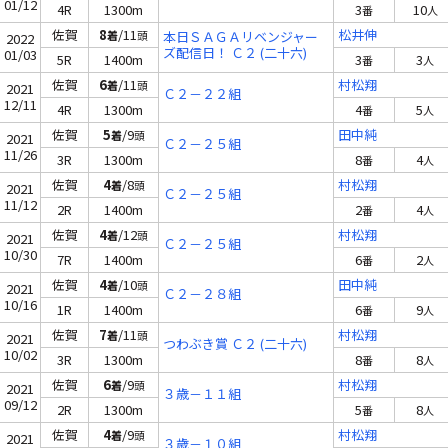
01/12
4R
1300m
3
10
番
人
佐賀
8
/11
松井伸
着
頭
本日ＳＡＧＡリベンジャー
2022
ズ配信日！ Ｃ２ (二十六)
01/03
5R
1400m
3
3
番
人
佐賀
6
/11
村松翔
着
頭
2021
Ｃ２－２２組
12/11
4R
1300m
4
5
番
人
佐賀
5
/9
田中純
着
頭
2021
Ｃ２－２５組
11/26
3R
1300m
8
4
番
人
佐賀
4
/8
村松翔
着
頭
2021
Ｃ２－２５組
11/12
2R
1400m
2
4
番
人
佐賀
4
/12
村松翔
着
頭
2021
Ｃ２－２５組
10/30
7R
1400m
6
2
番
人
佐賀
4
/10
田中純
着
頭
2021
Ｃ２－２８組
10/16
1R
1400m
6
9
番
人
佐賀
7
/11
村松翔
着
頭
2021
つわぶき賞 Ｃ２ (二十六)
10/02
3R
1300m
8
8
番
人
佐賀
6
/9
村松翔
着
頭
2021
３歳－１１組
09/12
2R
1300m
5
8
番
人
佐賀
4
/9
村松翔
着
頭
2021
３歳－１０組