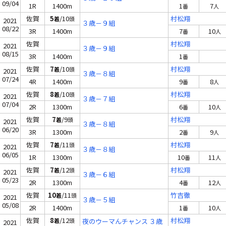
09/04
1R
1400m
1
7
番
人
佐賀
5
/10
村松翔
着
頭
2021
３歳－９組
08/22
3R
1400m
7
10
番
人
佐賀
村松翔
2021
３歳－９組
08/15
3R
1400m
1
番
佐賀
7
/10
村松翔
着
頭
2021
３歳－８組
07/24
4R
1400m
9
8
番
人
佐賀
8
/10
村松翔
着
頭
2021
３歳－７組
07/04
2R
1300m
6
10
番
人
佐賀
7
/9
村松翔
着
頭
2021
３歳－８組
06/20
3R
1300m
2
9
番
人
佐賀
7
/11
村松翔
着
頭
2021
３歳－８組
06/05
1R
1300m
10
11
番
人
佐賀
7
/12
村松翔
着
頭
2021
３歳－６組
05/23
2R
1300m
4
12
番
人
佐賀
10
/11
竹吉徹
着
頭
2021
３歳－５組
05/08
2R
1400m
1
10
番
人
佐賀
8
/12
村松翔
着
頭
夜のウーマんチャンス ３歳
2021