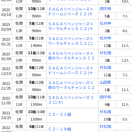
11R
900m
3
10
番
人
七)
佐賀
10
/12
田中純
着
頭
ＳＡＧＡリベンジャーズ×
2023
ドリームシリーズ Ｃ２ (十
02/18
12R
900m
5
7
番
人
九)
佐賀
5
/11
松井伸
着
頭
ＳＡＧＡリベンジャーズ×
2023
ウーマんチャンス Ｃ２ (十
02/04
12R
900m
2
6
番
人
九)
佐賀
5
/11
松井伸
着
頭
ＳＡＧＡリベンジャーズ×
2023
ウーマんチャンス Ｃ２ (二
01/21
11R
1400m
12
11
番
人
十)
佐賀
11
/12
村松翔
着
頭
ＳＡＧＡリベンジャーズ×
2023
夜のウーマんチャンス Ｃ２
01/04
10R
900m
2
12
番
人
(二十三)
佐賀
6
/12
村松翔
着
頭
ＳＡＧＡリベンジャーズ×
2022
ドリームシリーズ Ｃ２ (十
12/10
12R
900m
11
7
番
人
九)
佐賀
8
/12
山田貴
着
頭
ＳＡＧＡリベンジャーズ×
2022
夜のウーマんチャンス Ｃ２
11/25
11R
900m
1
11
番
人
(二十一)
佐賀
10
/11
田中純
着
頭
ＳＡＧＡリベンジャーズ Ｃ
2022
２ (二十)
11/05
11R
1300m
4
11
番
人
佐賀
10
/10
村松翔
着
頭
2022
Ｃ２－２１組
10/23
1R
1300m
10
5
番
人
佐賀
6
/11
村松翔
着
頭
2022
Ｃ２－１９組