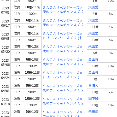
11R
900m
1
10
番
人
(十四)
佐賀
10
/11
飛田愛
着
頭
ＳＡＧＡリベンジャーズ×
2023
夜のウーマんチャンス Ｃ２
07/01
11R
1300m
3
6
番
人
(十五)
佐賀
6
/11
飛田愛
着
頭
ＳＡＧＡリベンジャーズ×
2023
夜のウーマんチャンス Ｃ２
06/17
11R
900m
11
4
番
人
(十六)
佐賀
7
/11
飛田愛
着
頭
ＳＡＧＡリベンジャーズ×
2023
ドリームシリーズ Ｃ２ (十
06/03
11R
900m
10
6
番
人
九)
佐賀
7
/12
飛田愛
着
頭
ＳＡＧＡリベンジャーズ×
2023
夜のウーマんチャンス Ｃ２
05/20
11R
900m
6
9
番
人
(十九)
佐賀
6
/10
金山昇
着
頭
ＳＡＧＡリベンジャーズ×
2023
夜のウーマんチャンス Ｃ２
05/06
11R
1400m
10
10
番
人
(二十一)
佐賀
10
/11
金山昇
着
頭
ＳＡＧＡリベンジャーズ×
2023
ドリームシリーズ Ｃ２ (二十
04/24
11R
900m
9
10
番
人
三)
佐賀
9
/12
青海大
着
頭
ＳＡＧＡリベンジャーズ×
2023
夜のウーマんチャンス Ｃ２
04/01
11R
900m
10
7
番
人
(二十三)
佐賀
10
/12
田中純
着
頭
ＳＡＧＡリベンジャーズ×
2023
夜のウーマんチャンス Ｃ２
03/18
11R
1300m
10
10
番
人
(十六)
佐賀
5
/12
飛田愛
着
頭
ＳＡＧＡリベンジャーズ×
2023
ウーマんチャンス Ｃ２ (十
03/04