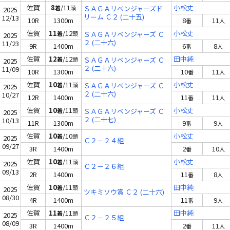
佐賀
8
/11
小松丈
着
頭
ＳＡＧＡリベンジャーズド
2025
リーム Ｃ２ (二十五)
12/13
10R
1300m
8
11
番
人
佐賀
11
/12
小松丈
着
頭
ＳＡＧＡリベンジャーズ Ｃ
2025
２ (二十六)
11/23
9R
1400m
6
8
番
人
佐賀
12
/12
田中純
着
頭
ＳＡＧＡリベンジャーズ Ｃ
2025
２ (二十六)
11/09
10R
1300m
10
11
番
人
佐賀
10
/11
小松丈
着
頭
ＳＡＧＡリベンジャーズ Ｃ
2025
２ (二十六)
10/27
12R
1400m
11
11
番
人
佐賀
10
/11
小松丈
着
頭
ＳＡＧＡリベンジャーズ Ｃ
2025
２ (二十七)
10/13
11R
1300m
9
9
番
人
佐賀
10
/10
小松丈
着
頭
2025
Ｃ２－２４組
09/27
3R
1400m
2
10
番
人
佐賀
10
/11
小松丈
着
頭
2025
Ｃ２－２６組
09/13
2R
1400m
11
8
番
人
佐賀
10
/11
田中純
着
頭
2025
ツキミソウ賞 Ｃ２ (二十六)
08/30
4R
1400m
11
9
番
人
佐賀
11
/11
田中純
着
頭
2025
Ｃ２－２５組
08/09
3R
1400m
2
11
番
人