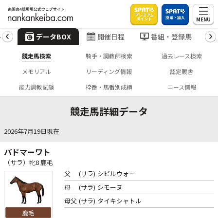
プレミアム
投票・加入
MENU
ポイント
4
データBOX
開催日程
番組・登録馬
競走馬検索
騎手・調教師検索
過去レース検索
メモリアル
リーディング情報
認定厩舎
能力調教試験
枠番・馬番別成績
コース情報
競走馬詳細データ
2026年7月19日現在
パドマーワト
（サラ）牝8 鹿毛
父
(サラ)
シビルウォー
母
(サラ)
シモーヌ
母父
(サラ)
タイキシャトル