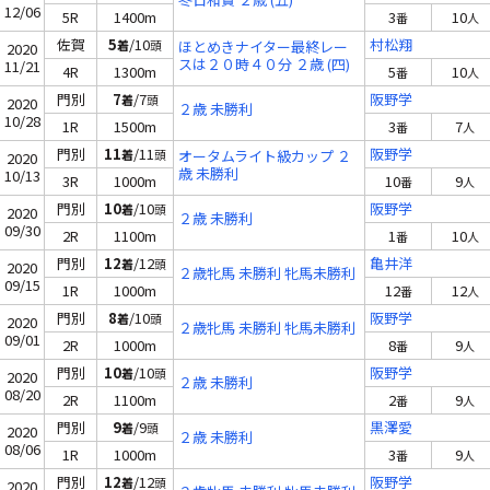
12/06
5R
1400m
3
10
番
人
佐賀
5
/10
村松翔
着
頭
ほとめきナイター最終レー
2020
スは２０時４０分 ２歳 (四)
11/21
4R
1300m
5
10
番
人
門別
7
/7
阪野学
着
頭
2020
２歳 未勝利
10/28
1R
1500m
3
7
番
人
門別
11
/11
阪野学
着
頭
オータムライト級カップ ２
2020
歳 未勝利
10/13
3R
1000m
10
9
番
人
門別
10
/10
阪野学
着
頭
2020
２歳 未勝利
09/30
2R
1100m
1
10
番
人
門別
12
/12
亀井洋
着
頭
2020
２歳牝馬 未勝利 牝馬未勝利
09/15
1R
1000m
12
12
番
人
門別
8
/10
阪野学
着
頭
2020
２歳牝馬 未勝利 牝馬未勝利
09/01
2R
1000m
8
9
番
人
門別
10
/10
阪野学
着
頭
2020
２歳 未勝利
08/20
2R
1100m
2
9
番
人
門別
9
/9
黒澤愛
着
頭
2020
２歳 未勝利
08/06
1R
1000m
3
9
番
人
門別
12
/12
阪野学
着
頭
2020