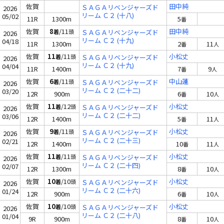
佐賀
田中純
ＳＡＧＡリベンジャーズド
2026
リーム Ｃ２ (十八)
05/02
11R
1300m
5
番
佐賀
8
/11
田中純
着
頭
ＳＡＧＡリベンジャーズド
2026
リーム Ｃ２ (十九)
04/18
11R
1300m
2
11
番
人
佐賀
11
/11
小松丈
着
頭
ＳＡＧＡリベンジャーズド
2026
リーム Ｃ２ (十九)
04/04
11R
1400m
7
9
番
人
佐賀
6
/11
中山蓮
着
頭
ＳＡＧＡリベンジャーズド
2026
リーム Ｃ２ (二十二)
03/20
12R
900m
6
10
番
人
佐賀
11
/12
小松丈
着
頭
ＳＡＧＡリベンジャーズド
2026
リーム Ｃ２ (二十二)
03/06
12R
1400m
5
11
番
人
佐賀
9
/11
小松丈
着
頭
ＳＡＧＡリベンジャーズド
2026
リーム Ｃ２ (二十三)
02/21
12R
1400m
10
11
番
人
佐賀
11
/11
小松丈
着
頭
ＳＡＧＡリベンジャーズド
2026
リーム Ｃ２ (二十四)
02/07
12R
1300m
8
10
番
人
佐賀
10
/10
小松丈
着
頭
ＳＡＧＡリベンジャーズド
2026
リーム Ｃ２ (二十六)
01/24
12R
900m
6
10
番
人
佐賀
10
/10
小松丈
着
頭
ＳＡＧＡリベンジャーズド
2026
リーム Ｃ２ (二十八)
01/04
9R
900m
8
10
番
人