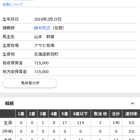
毛色について
生年月日
2018年2月23日
調教師
柳井宏之
（佐賀）
馬主名
山本 幹雄
生産牧場
アサヒ牧場
生産地
北海道新冠町
総収得賞金
719,000
地方収得賞金
719,000
戦績
1着
2着
3着
4着
5着
6着以下
取消 他
合計
連対率
生涯
0
0
1
8
17
114
3
140
0.0
(中央)
0
0
0
0
0
0
0
0
0.0
本年
0
0
0
0
0
13
1
13
0.0