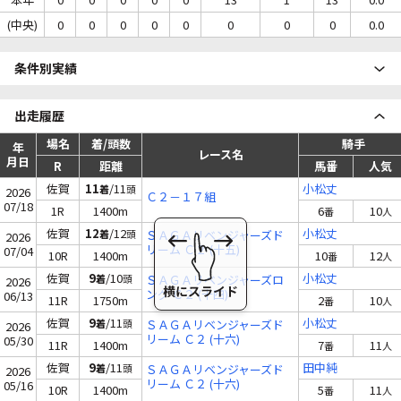
(中央)
0
0
0
0
0
0
0
0
0.0
条件別実績
出走履歴
場名
着/頭数
騎手
年
レース名
月日
R
距離
馬番
人気
佐賀
11
/11
小松丈
着
頭
2026
Ｃ２－１７組
07/18
1R
1400m
6
10
番
人
佐賀
12
/12
小松丈
着
頭
ＳＡＧＡリベンジャーズド
2026
リーム Ｃ２ (十五)
07/04
10R
1400m
10
12
番
人
佐賀
9
/10
小松丈
着
頭
ＳＡＧＡリベンジャーズロ
2026
ング Ｃ２ (十四)
06/13
11R
1750m
2
10
番
人
佐賀
9
/11
小松丈
着
頭
ＳＡＧＡリベンジャーズド
2026
リーム Ｃ２ (十六)
05/30
11R
1400m
7
11
番
人
佐賀
9
/11
田中純
着
頭
ＳＡＧＡリベンジャーズド
2026
リーム Ｃ２ (十六)
05/16
10R
1400m
5
11
番
人