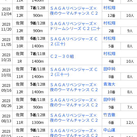
番
人
七)
佐賀
7
/12
村松翔
着
頭
ＳＡＧＡリベンジャーズ×
2023
夜のウーマんチャンス Ｃ２
12/04
12R
900m
12
10
番
人
(二十九)
佐賀
9
/12
村松翔
着
頭
ＳＡＧＡリベンジャーズ×
2023
ドリームシリーズ Ｃ２ (二十
11/20
12R
900m
2
9
番
人
九)
佐賀
6
/12
村松翔
着
頭
ＳＡＧＡリベンジャーズ Ｃ
2023
２ (三十)
11/05
10R
1400m
5
8
番
人
佐賀
7
/11
村松翔
着
頭
2023
Ｃ２－３０組
10/21
1R
1400m
4
10
番
人
佐賀
7
/11
田中純
着
頭
ＳＡＧＡリベンジャーズ Ｃ
2023
２ (三十一)
10/01
11R
1400m
8
8
番
人
佐賀
5
/12
青海大
着
頭
ＳＡＧＡリベンジャーズ×
2023
夜のウーマんチャンス Ｃ２
09/16
12R
1400m
10
8
番
人
(十三)
佐賀
9
/11
田中純
着
頭
ＳＡＧＡリベンジャーズ×
2023
夜のウーマんチャンス Ｃ２
08/26
12R
900m
9
7
番
人
(十四)
佐賀
5
/12
竹吉徹
着
頭
ＳＡＧＡリベンジャーズ×
2023
夜のウーマんチャンス Ｃ２
08/13
11R
1300m
6
12
番
人
(十五)
佐賀
9
/12
中山蓮
着
頭
ＳＡＧＡリベンジャーズ×
2023
夜のウーマんチャンス Ｃ２
07/15