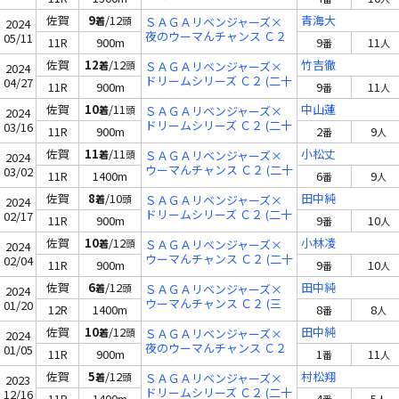
(十九)
佐賀
9
/12
青海大
着
頭
ＳＡＧＡリベンジャーズ×
2024
夜のウーマんチャンス Ｃ２
05/11
11R
900m
9
11
番
人
(二十一)
佐賀
12
/12
竹吉徹
着
頭
ＳＡＧＡリベンジャーズ×
2024
ドリームシリーズ Ｃ２ (二十
04/27
11R
900m
9
11
番
人
四)
佐賀
10
/11
中山蓮
着
頭
ＳＡＧＡリベンジャーズ×
2024
ドリームシリーズ Ｃ２ (二十
03/16
11R
900m
2
9
番
人
五)
佐賀
11
/11
小松丈
着
頭
ＳＡＧＡリベンジャーズ×
2024
ウーマんチャンス Ｃ２ (二十
03/02
11R
1400m
6
9
番
人
七)
佐賀
8
/10
田中純
着
頭
ＳＡＧＡリベンジャーズ×
2024
ドリームシリーズ Ｃ２ (二十
02/17
11R
900m
9
10
番
人
七)
佐賀
10
/12
小林凌
着
頭
ＳＡＧＡリベンジャーズ×
2024
ウーマんチャンス Ｃ２ (二十
02/04
11R
900m
9
10
番
人
九)
佐賀
6
/12
田中純
着
頭
ＳＡＧＡリベンジャーズ×
2024
ウーマんチャンス Ｃ２ (三
01/20
12R
1400m
8
8
番
人
十)
佐賀
10
/12
田中純
着
頭
ＳＡＧＡリベンジャーズ×
2024
夜のウーマんチャンス Ｃ２
01/05
11R
900m
1
11
番
人
(二十九)
佐賀
5
/12
村松翔
着
頭
ＳＡＧＡリベンジャーズ×
2023
ドリームシリーズ Ｃ２ (二十
12/16
11R
1400m
4
5