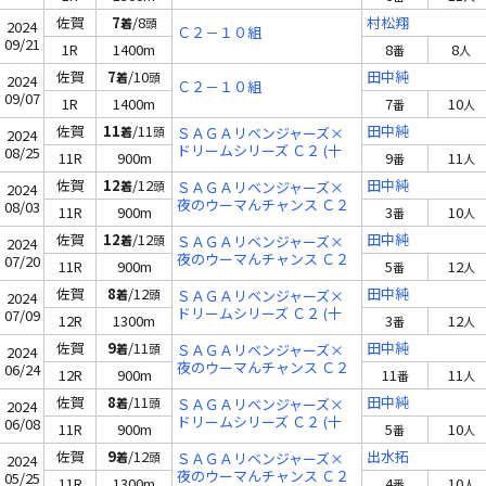
佐賀
7
/8
村松翔
着
頭
2024
Ｃ２－１０組
09/21
1R
1400m
8
8
番
人
佐賀
7
/10
田中純
着
頭
2024
Ｃ２－１０組
09/07
1R
1400m
7
10
番
人
佐賀
11
/11
田中純
着
頭
ＳＡＧＡリベンジャーズ×
2024
ドリームシリーズ Ｃ２ (十
08/25
11R
900m
9
11
番
人
一)
佐賀
12
/12
田中純
着
頭
ＳＡＧＡリベンジャーズ×
2024
夜のウーマんチャンス Ｃ２
08/03
11R
900m
3
10
番
人
(十二)
佐賀
12
/12
田中純
着
頭
ＳＡＧＡリベンジャーズ×
2024
夜のウーマんチャンス Ｃ２
07/20
11R
900m
5
12
番
人
(十四)
佐賀
8
/12
田中純
着
頭
ＳＡＧＡリベンジャーズ×
2024
ドリームシリーズ Ｃ２ (十
07/09
12R
1300m
3
12
番
人
四)
佐賀
9
/11
田中純
着
頭
ＳＡＧＡリベンジャーズ×
2024
夜のウーマんチャンス Ｃ２
06/24
12R
900m
11
11
番
人
(十六)
佐賀
8
/11
田中純
着
頭
ＳＡＧＡリベンジャーズ×
2024
ドリームシリーズ Ｃ２ (十
06/08
11R
900m
5
10
番
人
七)
佐賀
9
/12
出水拓
着
頭
ＳＡＧＡリベンジャーズ×
2024
夜のウーマんチャンス Ｃ２
05/25
11R
1300m
4
10
番
人