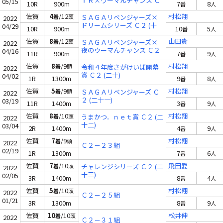
ＴＲ×ウーマんチャンス Ｃ
05/15
10R
900m
7
8
番
人
２ (十七)
佐賀
4
/12
村松翔
着
頭
ＳＡＧＡリベンジャーズ×
2022
ドリームシリーズ Ｃ２ (十
04/29
10R
900m
10
5
番
人
九)
佐賀
8
/12
山田貴
着
頭
ＳＡＧＡリベンジャーズ×
2022
夜のウーマんチャンス Ｃ２
04/16
11R
900m
7
9
番
人
(二十)
佐賀
8
/9
村松翔
着
頭
令和４年度さがけいば開幕
2022
賞 Ｃ２ (二十)
04/02
1R
1300m
9
8
番
人
佐賀
5
/9
村松翔
着
頭
ＳＡＧＡリベンジャーズ Ｃ
2022
２ (二十一)
03/19
11R
1400m
3
9
番
人
佐賀
8
/10
村松翔
着
頭
うまかつ．ｎｅｔ賞 Ｃ２ (二
2022
十二)
03/04
2R
1400m
4
9
番
人
佐賀
7
/9
村松翔
着
頭
2022
Ｃ２－２３組
02/19
1R
1300m
7
6
番
人
佐賀
7
/10
飛田愛
着
頭
チャレンジシリーズ Ｃ２ (二
2022
十三)
02/05
3R
1400m
8
4
番
人
佐賀
5
/10
村松翔
着
頭
2022
Ｃ２－２５組
01/21
3R
1300m
8
9
番
人
佐賀
10
/10
松井伸
着
頭
2022
Ｃ２－３１組