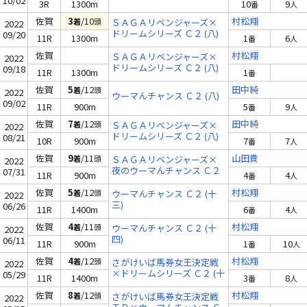
10/02
3R
1300m
10
9
番
人
佐賀
3
/10
村松翔
着
頭
ＳＡＧＡリベンジャーズ×
2022
ドリームシリーズ Ｃ２ (八)
09/20
11R
1300m
1
6
番
人
佐賀
村松翔
ＳＡＧＡリベンジャーズ×
2022
ドリームシリーズ Ｃ２ (八)
09/18
11R
1300m
1
番
佐賀
5
/12
田中純
着
頭
2022
ウーマんチャンス Ｃ２ (八)
09/02
11R
900m
5
9
番
人
佐賀
7
/12
田中純
着
頭
ＳＡＧＡリベンジャーズ×
2022
ドリームシリーズ Ｃ２ (八)
08/21
10R
900m
7
7
番
人
佐賀
9
/11
山田貴
着
頭
ＳＡＧＡリベンジャーズ×
2022
夜のウーマんチャンス Ｃ２
07/31
11R
900m
4
4
番
人
(十)
佐賀
5
/12
村松翔
着
頭
ウーマんチャンス Ｃ２ (十
2022
三)
06/26
11R
1400m
6
4
番
人
佐賀
4
/11
村松翔
着
頭
ウーマんチャンス Ｃ２ (十
2022
四)
06/11
11R
900m
1
10
番
人
佐賀
4
/12
村松翔
着
頭
さがけいば馬券女王決定戦
2022
×ドリームシリーズ Ｃ２ (十
05/29
11R
1400m
3
8
番
人
六)
佐賀
8
/12
村松翔
着
頭
さがけいば馬券女王決定戦
2022