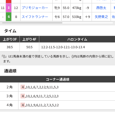
11
8
12
プリモジョーカー
牝9
55.0
473kg
-9
西啓太
-
6
8
スイフトランナー
セ6
57.0
533kg
＋9
矢野貴之
タイム
上がり3F
上がり4F
ハロンタイム
38.5
50.5
12.2-11.5-12.0-12.1-13.0-13.4
「()」は1馬身未満の差で併走している馬群を示し、()内は馬群の内側から順に記し
ます。
通過順
コーナー通過順
２角
4
,10,1,6,7,2,12,9,11,5,3
３角
4
,10,1,6,9,11,7,2,5,12,3
４角
4
,10,1,9,6,11,2,7,3,5,12