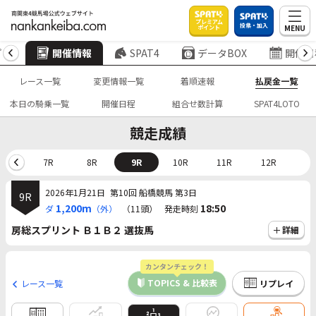
プレミアム
投票・加入
MENU
ポイント
プ
開催情報
SPAT4
データBOX
開催日
レース一覧
変更情報一覧
着順速報
払戻金一覧
本日の騎乗一覧
開催日程
組合せ数計算
SPAT4LOTO
競走成績
6R
7R
8R
9R
10R
11R
12R
2026年1月21日
第10回 船橋競馬 第3日
9R
1,200m
18:50
ダ
（外）
（11頭）
発走時刻
房総スプリント Ｂ１Ｂ２ 選抜馬
詳細
カンタンチェック！
TOPICS & 比較表
レース一覧
リプレイ