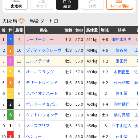
出走表
オッズ
分析
レース傾向
結果
天候: 晴
馬場: ダート 良
着
枠
馬番
馬名
性齢
負担
馬体重
増減
騎手
1
4
4
レーザーショー
牡5
57.0
511kg
＋8
御神本訓史
2
7
10
ゾディアックレーヴ
牡8
57.0
494kg
＋6
篠谷葵
3
8
11
ヨルノテイオー
牡5
55.0
497kg
＋2
張田昂
4
5
5
オールフラッグ
牡7
57.0
493kg
＋2
本田正重
5
7
9
デザートウインド
牝6
53.0
539kg
＋2
秋元耕成
6
5
6
スパイオンハート
牝5
53.0
481kg
-2
笹川翼
7
2
2
ボルドーネセバル
牡6
55.0
459kg
＋4
岡村健司
8
6
7
クアトロフォンテ
牡7
57.0
474kg
±0
桑村真明
9
1
1
ノースプリマ
牝6
53.0
456kg
-6
△中山遥人
10
3
3
ヘンリー
牡6
55.0
558kg
＋2
石川倭