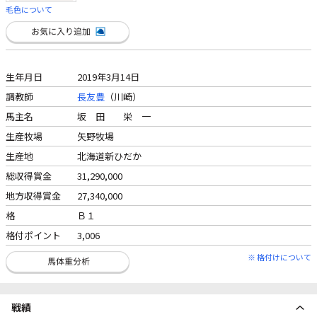
毛色について
生年月日
2019年3月14日
調教師
長友豊
（川崎）
馬主名
坂 田 栄 一
生産牧場
矢野牧場
生産地
北海道新ひだか
総収得賞金
31,290,000
地方収得賞金
27,340,000
格
Ｂ１
格付ポイント
3,006
※ 格付けについて
戦績