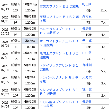
グスプリントＴＲ）
船橋☆
10
/12
町田直
着
頭
2026
雪男スプリント Ｂ１ 選抜馬
02/13
12R
1200m
6
11
番
人
船橋☆
8
/11
桑村真
着
頭
房総スプリント Ｂ１Ｂ２ 選
2026
抜馬
01/21
9R
1200m
7
7
番
人
船橋☆
5
/10
矢野貴
着
頭
ヘレニウムスプリント Ｂ１
2025
Ｂ２ 選抜馬ア
10/02
9R
1200m
10
4
番
人
船橋☆
2
/9
笹川翼
着
頭
オーガストダッシュ Ｂ１Ｂ
2025
２ 選抜馬
08/29
11R
1000m
8
4
番
人
船橋☆
10
/10
山中悠
着
頭
黒勾玉スプリント Ｂ１Ｂ２
2025
選抜馬
07/31
12R
1200m
2
7
番
人
船橋☆
5
/11
御神訓
着
頭
トケイソウスプリント Ｂ１
2025
選抜馬
07/06
10R
1200m
6
5
番
人
船橋☆
6
/8
矢野貴
着
頭
アンバースプリント Ｂ１ 選
2025
抜馬
06/05
9R
1200m
8
2
番
人
船橋☆
6
/10
笹川翼
着
頭
クレマチススプリント Ｂ１
2025
Ｂ２ 選抜馬
05/09
10R
1200m
9
2
番
人
船橋☆
4
/10
矢野貴
着
頭
くじら座スプリント Ｂ１Ｂ
2025
２ 選抜馬
04/04
10R
1200m
8
2
番
人