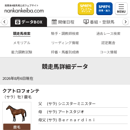
プレミアム
投票・加入
MENU
ポイント
4
データBOX
開催日程
番組・登録馬
競走馬検索
騎手・調教師検索
過去レース検索
メモリアル
リーディング情報
認定厩舎
能力調教試験
枠番・馬番別成績
コース情報
競走馬詳細データ
2026年8月6日現在
クアトロフォンテ
（サラ）牡7 鹿毛
父
(サラ)
シニスターミニスター
母
(サラ)
アートスタジオ
母父
(サラ)
Ｂｅｒｎａｒｄｉｎｉ