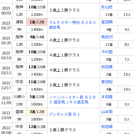
阪神
10
/15
秋山稔
着
頭
2023
３歳上２勝クラス
06/03
12R
1200m
13
13
番
人
浦和
1
/12
富田暁
着
頭
マルチスター特別 Ｂ２Ｂ３
2023
選抜馬
04/27
9R
1400m
4
4
番
人
阪神
4
/14
角田河
着
頭
2023
４歳上１勝クラス
03/25
12R
1200m
11
8
番
人
阪神
10
/15
今村聖
着
頭
2023
４歳上１勝クラス
03/19
8R
1200m
8
7
番
人
阪神
12
/16
岩田康
着
頭
2023
４歳上１勝クラス
02/12
7R
1400m
3
10
番
人
中京
11
/16
菱田裕
着
頭
2022
３歳上１勝クラス
12/17
2R
1400m
4
10
番
人
川崎☆
5
/13
本田重
着
頭
ノベンバースター賞 Ｂ２Ｂ
2022
３ 選定馬ＪＲＡ選定馬
11/09
10R
1600m
6
3
番
人
盛岡
3
/12
山本聡
着
頭
2022
アンタレス賞 Ｂ１
10/04
9R
1600m
9
5
番
人
中京
12
/12
和田竜
着
頭
2022
３歳１勝クラス
05/08
6R
1400m
7
8