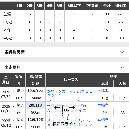
1着
2着
3着
4着
5着
6着以下
取消 他
合計
連対率
生涯
6
6
3
5
4
19
2
43
27.9
(中央)
0
1
0
1
1
10
0
13
7.7
本年
0
1
0
0
0
4
0
5
20.0
(中央)
0
0
0
0
0
0
0
0
0.0
条件別実績
出走履歴
場名
着/頭数
騎手
年
レース名
月日
R
距離
馬番
人気
川崎☆
12
/12
本橋孝
着
頭
かなテクカレッジ記念 Ｂ１
2026
Ｂ２(一)
07/31
11R
1500m
10
11
番
人
川崎☆
2
/11
本橋孝
着
頭
一騎当千（いっきとうせ
2026
ん）賞 Ｂ１Ｂ２ 選定馬
06/17
9R
900m
4
7
番
人
川崎☆
11
/12
本橋孝
着
頭
スパーキングスプリントチ
2026
ャレンジ（川崎スパーキン
05/12
11R
900m
1
11
番
人