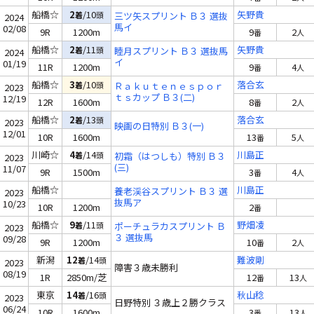
船橋☆
2
/10
矢野貴
着
頭
三ツ矢スプリント Ｂ３ 選抜
2024
馬イ
02/08
9R
1200m
9
2
番
人
船橋☆
2
/11
矢野貴
着
頭
睦月スプリント Ｂ３ 選抜馬
2024
イ
01/19
11R
1200m
9
4
番
人
船橋☆
3
/10
落合玄
着
頭
Ｒａｋｕｔｅｎｅｓｐｏｒ
2023
ｔｓカップ Ｂ３(二)
12/19
12R
1600m
8
2
番
人
船橋☆
2
/13
落合玄
着
頭
2023
映画の日特別 Ｂ３(一)
12/01
10R
1600m
13
5
番
人
川崎☆
4
/14
川島正
着
頭
初霜（はつしも）特別 Ｂ３
2023
(三)
11/07
9R
1500m
3
4
番
人
船橋☆
川島正
養老渓谷スプリント Ｂ３ 選
2023
抜馬ア
10/23
10R
1200m
2
番
船橋☆
9
/11
野畑凌
着
頭
ポーチュラカスプリント Ｂ
2023
３ 選抜馬
09/28
9R
1200m
10
2
番
人
新潟
12
/14
難波剛
着
頭
2023
障害３歳未勝利
08/19
1R
2850m/芝
12
13
番
人
東京
14
/16
秋山稔
着
頭
2023
日野特別 ３歳上２勝クラス
06/24
10R
1600m
3
13
番
人