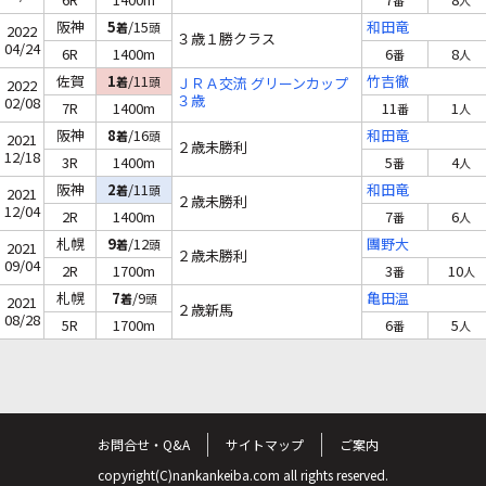
番
人
阪神
5
/15
和田竜
着
頭
2022
３歳１勝クラス
04/24
6R
1400m
6
8
番
人
佐賀
1
/11
竹吉徹
着
頭
ＪＲＡ交流 グリーンカップ
2022
３歳
02/08
7R
1400m
11
1
番
人
阪神
8
/16
和田竜
着
頭
2021
２歳未勝利
12/18
3R
1400m
5
4
番
人
阪神
2
/11
和田竜
着
頭
2021
２歳未勝利
12/04
2R
1400m
7
6
番
人
札幌
9
/12
團野大
着
頭
2021
２歳未勝利
09/04
2R
1700m
3
10
番
人
札幌
7
/9
亀田温
着
頭
2021
２歳新馬
08/28
5R
1700m
6
5
番
人
お問合せ・Q&A
サイトマップ
ご案内
copyright(C)nankankeiba.com all rights reserved.