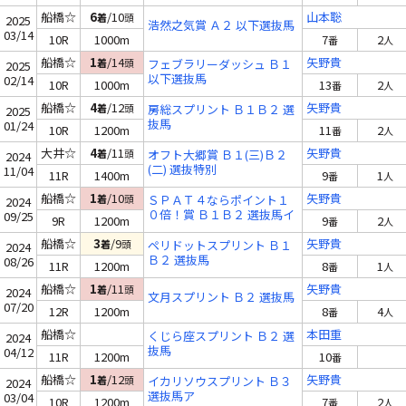
船橋☆
6
/10
山本聡
着
頭
2025
浩然之気賞 Ａ２ 以下選抜馬
03/14
10R
1000m
7
2
番
人
船橋☆
1
/14
矢野貴
着
頭
フェブラリーダッシュ Ｂ１
2025
以下選抜馬
02/14
10R
1000m
13
2
番
人
船橋☆
4
/12
矢野貴
着
頭
房総スプリント Ｂ１Ｂ２ 選
2025
抜馬
01/24
10R
1200m
11
2
番
人
大井☆
4
/11
矢野貴
着
頭
オフト大郷賞 Ｂ１(三)Ｂ２
2024
(二) 選抜特別
11/04
11R
1400m
9
1
番
人
船橋☆
1
/10
矢野貴
着
頭
ＳＰＡＴ４ならポイント１
2024
０倍！賞 Ｂ１Ｂ２ 選抜馬イ
09/25
9R
1200m
9
2
番
人
船橋☆
3
/9
矢野貴
着
頭
ペリドットスプリント Ｂ１
2024
Ｂ２ 選抜馬
08/26
11R
1200m
8
1
番
人
船橋☆
1
/11
矢野貴
着
頭
2024
文月スプリント Ｂ２ 選抜馬
07/20
12R
1200m
8
4
番
人
船橋☆
本田重
くじら座スプリント Ｂ２ 選
2024
抜馬
04/12
11R
1200m
10
番
船橋☆
1
/12
矢野貴
着
頭
イカリソウスプリント Ｂ３
2024
選抜馬ア
03/04
10R
1200m
7
2
番
人