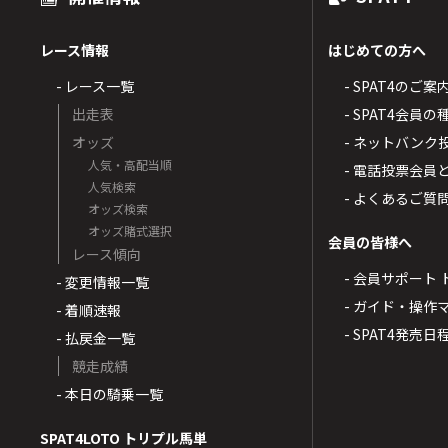
レース情報
はじめての方へ
- レース一覧
- SPAT4のご案
出走表
- SPAT4会員
オッズ
- ネットバンク
人気・高配当順
- 電話投票会員
人気検索
- よくあるご質
オッズ検索
オッズ賭式選択
会員の皆様へ
レース傾向
- 会員サポート 
- 変更情報一覧
- ガイド・操作
- 着順速報
- SPAT4発売日
- 払戻金一覧
競走成績
- 本日の騎乗一覧
SPAT4LOTO トリプル馬単