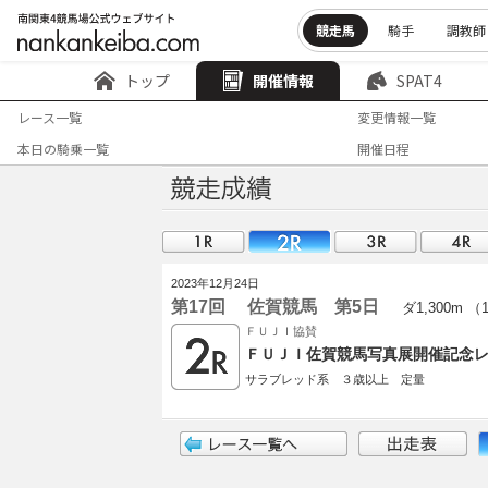
競走馬
騎手
調教師
トップ
開催情報
SPAT4
レース一覧
変更情報一覧
本日の騎乗一覧
開催日程
2023年12月24日
第17回 佐賀競馬 第5日
ダ1,300m （
ＦＵＪＩ協賛
ＦＵＪＩ佐賀競馬写真展開催記念レ
サラブレッド系 ３歳以上 定量