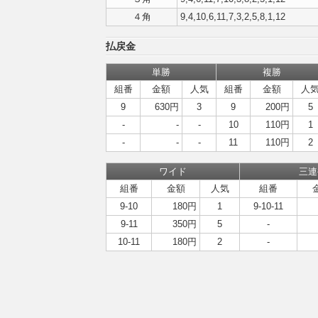
４角
9,4,10,6,11,7,3,2,5,8,1,12
払戻金
単勝
複勝
組番
金額
人気
組番
金額
人
9
630円
3
9
200円
5
-
-
-
10
110円
1
-
-
-
11
110円
2
ワイド
三連
組番
金額
人気
組番
9-10
180円
1
9-10-11
9-11
350円
5
-
10-11
180円
2
-