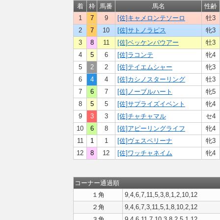
着
枠
馬番
馬名
性齢
1
7
9
[佐]キャメロンテソーロ
牡3
2
7
10
[佐]サトノラピス
牝3
3
8
11
[佐]ベッケンバウアー
牡3
4
5
6
[佐]ラコンテ
牝4
5
2
2
[佐]テイエムシャー
牝3
6
4
4
[佐]カシノスターリング
牡3
7
6
7
[佐]ノーブルハート
牝5
8
5
5
[佐]サプライズイベント
牝4
9
3
3
[佐]チャチャマル
セ4
10
6
8
[佐]アピーリングライフ
牝4
11
1
1
[佐]ヴェスペリーナ
牝3
12
8
12
[佐]ワッチャネイム
牝4
コーナー通過順
１角
9,4,6,7,11,5,3,8,1,2,10,12
２角
9,4,6,7,3,11,5,1,8,10,2,12
３角
9,4,6,11,7,10,3,8,2,5,1,12