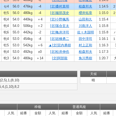
セ4
56.0
476kg
-4
[北]桑村真明
桧森邦夫
1:14.5
２
牡5
56.0
480kg
-4
[北]服部茂史
櫻井拓章
1:15.0
２
牝4
54.0
440kg
＋4
[北]小野楓馬
山田和久
1:15.4
牝4
54.0
506kg
＋2
[北]落合玄太
川島洋人
1:15.8
牝6
55.0
442kg
-2
[北]亀井洋司
佐々木国明
1:15.8
牝4
53.0
454kg
-4
[北]岩橋勇二
田中淳司
1:16.1
１
牡5
53.0
542kg
＋6
▲[北]宮内勇樹
村上正和
1:16.3
牝4
53.0
492kg
±0
[北]松井伸也
桧森邦夫
1:17.3
牝3
54.0
480kg
＋14
[北]阿部龍
角川秀樹
1:20.7
天候
(2,5),1,(8,10)
晴
5,4,(1,10),8,2
枠複
普通馬複
人気
組番
金額
人気
組番
金額
人気
組番