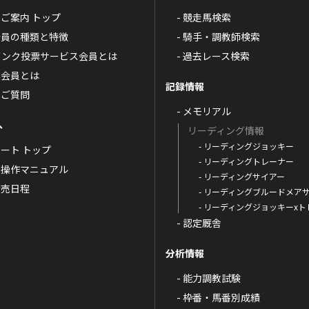
4のご案内 トップ
- 競走馬検索
T4会員の種類と特徴
- 騎手・調教師検索
トバンク投票サービス会員とは
- 過去レース検索
票会員とは
記録情報
るご質問
- メモリアル
へ
リーディング情報
- リーディングジョッキー
ポート トップ
- リーディングトレーナー
・操作マニュアル
- リーディングサイアー
4発売日程
- リーディングブルードメア
- リーディングジョッキーx
- 認定厩舎
分析情報
- 能力調教試験
- 枠番・馬番別成績