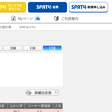
プレミアム
投票
新規申し込み
ポイント
Myページ
ご利用案内
せ数計算
SPAT4LOTO
着差
上がり3F
コーナー通過順
人気
-
38.2
3-2
1