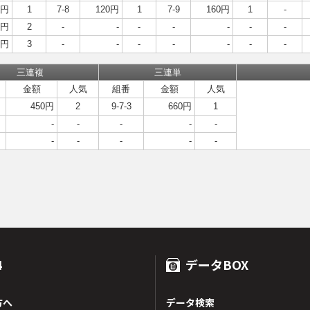
0円
1
7-8
120円
1
7-9
160円
1
-
0円
2
-
-
-
-
-
-
-
0円
3
-
-
-
-
-
-
-
三連複
三連単
金額
人気
組番
金額
人気
450円
2
9-7-3
660円
1
-
-
-
-
-
-
-
-
-
-
4
データBOX
方へ
データ検索