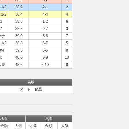
 1/2
38.9
2-1
2
 1/2
38.4
4-4
4
２
39.8
1-2
6
２
38.5
9-7
3
ハナ
39.0
5-6
7
 1/2
38.8
8-7
5
3/4
39.5
6-5
9
５
40.0
9-9
10
大差
43.6
6-10
8
馬場
ダート 稍重
枠単
馬単
金額
人気
組番
金額
人気