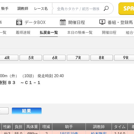
騎手
調教師
レース名
4
データBOX
開催日程
番組・登録馬
一覧
着順速報
払戻金一覧
本日の騎乗一覧
開催日程
組合
00m（外） （10頭）
発走時刻 20:40
特別 Ｂ３ ～Ｃ１－１
性齢
負担
馬体重
増減
騎手
調教師
タイム
牡3
55.0
486kg
-2
[北]石川倭
松本隆宏
1:14.0