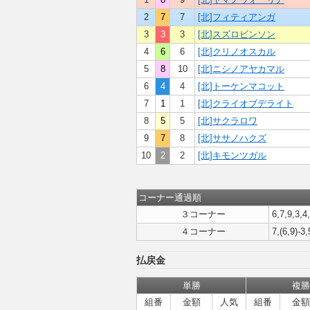
2
7
7
[北]フィティアンガ
3
3
3
[北]スズロビンソン
4
6
6
[北]クリノオスカル
5
8
10
[北]ニシノアヤカマル
6
4
4
[北]トーケンマコット
7
1
1
[北]クライオブデライト
8
5
5
[北]サクラロワ
9
7
8
[北]ササノハクズ
10
2
2
[北]キモンツガル
コーナー通過順
３コーナー
6,7,9,3,4,
４コーナー
7,(6,9)-3,
払戻金
単勝
複勝
組番
金額
人気
組番
金額