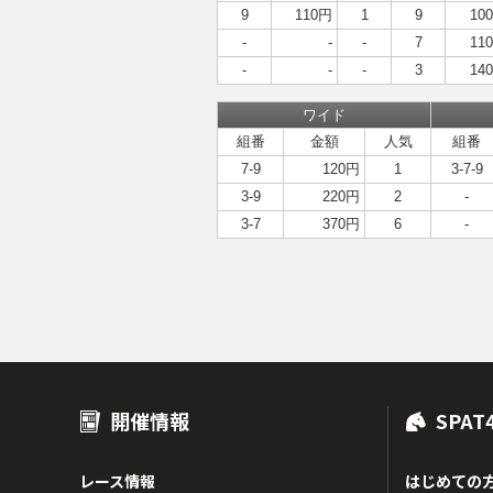
9
110円
1
9
10
-
-
-
7
11
-
-
-
3
14
ワイド
組番
金額
人気
組番
7-9
120円
1
3-7-9
3-9
220円
2
-
3-7
370円
6
-
開催情報
SPAT
レース情報
はじめての