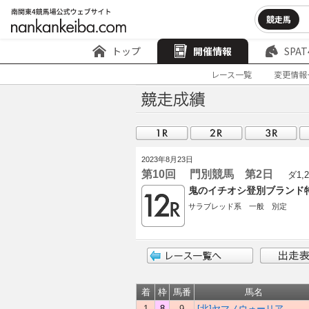
競走馬
トップ
開催情報
SPAT
レース一覧
変更情報
2023年8月23日
第10回 門別競馬 第2日
ダ1,2
鬼のイチオシ登別ブランド
サラブレッド系 一般 別定
着
枠
馬番
馬名
1
8
9
[北]ヤマノウォーリア