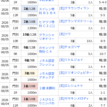
08/06
1R
1600m
2
1
5-4-3
番
人
りんず賞 ２
歳 未勝利
[北]クラウンヴィラン
門別
2
/12
晴/良
着
頭
スイレン特
2026
別 Ｂ３ Ｂ４
08/05
12R
1000m
5
1
5-5
番
人
(一)
[北]グランマズドリーム
門別
2
/10
晴/良
着
頭
ヒマワリ特
2026
別 Ｃ３ (二)
08/05
11R
1200m
9
1
2-1
番
人
Ｃ４(一)
[北]ツワ
門別
10
/12
晴/良
着
頭
グランシャ
2026
リオドリー
08/05
10R
1000m
3
10
8-9
番
人
ム４２ Ｃ４
(二)
[北]チョゴリザ
門別
6
/12
晴/良
着
頭
カセンソウ
2026
特別 Ｃ４
08/05
9R
1000m
8
5
10-7
番
人
(二)
[北]リトルジョイ
門別
6
/9
晴/良
着
頭
ＪＲＡ認定
2026
フレッシュ
08/05
5R
1000m
8
1
4-4
番
人
チャレンジ
２歳 新馬
[北]ミリオンジュピター
門別
3
/8
晴/良
着
頭
ＪＲＡ認定
2026
アタックチ
08/05
3R
1000m
2
4
5-4
番
人
ャレンジ ２
歳 認定未勝
[北]エレシュトゥ
門別
1
/10
晴/良
着
頭
2026
２歳 未勝利
利
08/05
1R
1000m
5
1
1-1
番
人
[北]ササキンメロディ
門別
1
/10
晴/良
着
頭
ＪＡびらと
2026
りニシパの
08/04
11R
1000m
6
2
7-7
番
人
恋人特別 Ｂ