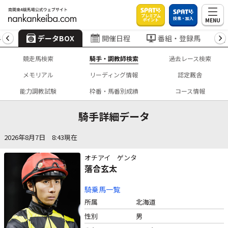
プレミアム
投票・加入
MENU
ポイント
4
データBOX
開催日程
番組・登録馬
競走馬検索
騎手・調教師検索
過去レース検索
メモリアル
リーディング情報
認定厩舎
能力調教試験
枠番・馬番別成績
コース情報
騎手詳細データ
2026年8月7日 8:43現在
オチアイ ゲンタ
落合玄太
騎乗馬一覧
所属
北海道
性別
男