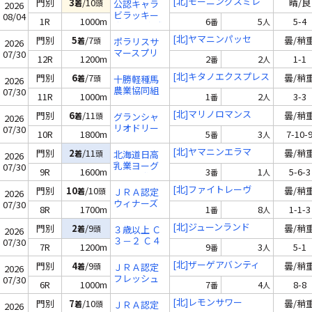
[北]モーニングスミレ
門別
3
/10
晴/良
着
頭
公認キャラ
2026
ビラッキー
08/04
1R
1000m
6
5
5-4
番
人
賞 ２歳 未勝
利
[北]ヤマニンパッセ
門別
5
/7
曇/稍
着
頭
ポラリスサ
2026
マースプリ
07/30
12R
1200m
2
2
1-1
番
人
ント〔Ｈ
３〕（ダノ
[北]キタノエクスプレス
門別
6
/7
曇/稍
着
頭
十勝軽種馬
2026
ンスマッシ
農業協同組
07/30
11R
1000m
1
2
3-3
ュ賞）
番
人
合特別 Ａ１
Ａ２
[北]マリノロマンス
門別
6
/11
曇/稍
着
頭
グランシャ
2026
リオドリー
07/30
10R
1800m
5
3
7-10-
番
人
ム４０ Ｃ３
(二)Ｃ４(一)
[北]ヤマニンエラマ
門別
2
/11
曇/稍
着
頭
北海道日高
2026
乳業ヨーグ
07/30
9R
1600m
3
1
5-6-3
番
人
ルッペ賞 Ｃ
３ (二)Ｃ４
[北]ファイトレーヴ
門別
10
/10
曇/稍
着
頭
ＪＲＡ認定
2026
(一)
ウィナーズ
07/30
8R
1700m
1
8
1-1-3
番
人
チャレンジ
３ ２歳 オー
[北]ジューンランド
門別
2
/9
曇/稍
着
頭
３歳以上 Ｃ
2026
プン
３－２ Ｃ４
07/30
7R
1200m
9
3
5-1
番
人
－１ (二)Ｃ４
(一)
[北]ザーゲアバンティ
門別
4
/9
曇/稍
着
頭
ＪＲＡ認定
2026
フレッシュ
07/30
6R
1000m
7
4
8-8
番
人
チャレンジ
２歳 新馬
[北]レモンサワー
門別
7
/10
曇/稍
着
頭
ＪＲＡ認定
2026