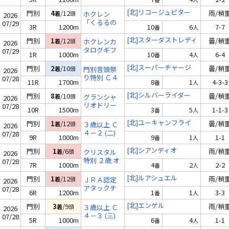
チャレンジ
２歳 新馬
[北]リコージュピター
門別
4
/12
雨/稍
着
頭
ホクレン
2026
「くるるの
07/29
3R
1200m
10
6
7-7
番
人
杜」賞 Ｃ４
(三)
[北]スターダストレディ
門別
1
/12
曇/稍
着
頭
ホクレンカ
2026
タログギフ
07/29
1R
1000m
10
4
6-4
番
人
ト賞 ２歳 未
勝利
[北]スーパーチャージ
門別
2
/10
曇/稍
着
頭
門別音頭祭
2026
り特別 Ｃ４
07/28
11R
1700m
8
1
4-3-3
番
人
(二)
[北]シルバーライダー
門別
8
/10
曇/稍
着
頭
グランシャ
2026
リオドリー
07/28
10R
1500m
3
5
1-1-3
番
人
ム３８ Ｃ４
(二)
[北]ユーキャンフライ
門別
1
/12
曇/稍
着
頭
３歳以上 Ｃ
2026
４－２ (二)
07/28
9R
1000m
9
1
1-1
番
人
[北]シアンディオ
門別
1
/6
雨/稍
着
頭
クリスタル
2026
特別 ２歳 オ
07/28
7R
1000m
4
2
2-2
番
人
ープン
[北]ルアシュエル
門別
1
/12
雨/稍
着
頭
ＪＲＡ認定
2026
アタックチ
07/28
6R
1200m
1
1
3-3
番
人
ャレンジ ２
歳 認定未勝
[北]エンゲル
門別
3
/9
雨/稍
着
頭
３歳以上 Ｃ
2026
利
４－３ (三)
07/28
5R
1000m
6
4
1-1
番
人