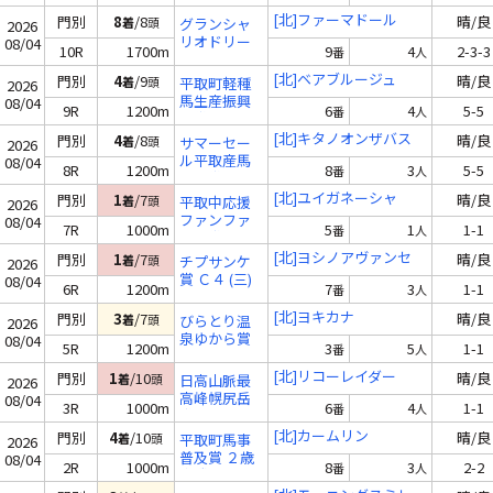
４ (二)～Ｃ３
[北]ファーマドール
門別
8
/8
晴/良
着
頭
グランシャ
2026
(一)
リオドリー
08/04
10R
1700m
9
4
2-3-3
番
人
ム４１ Ｂ１
～Ｂ４(一)
[北]ベアブルージュ
門別
4
/9
晴/良
着
頭
平取町軽種
2026
馬生産振興
08/04
9R
1200m
6
4
5-5
番
人
会賞 Ｃ４
(二)
[北]キタノオンザバス
門別
4
/8
晴/良
着
頭
サマーセー
2026
ル平取産馬
08/04
8R
1200m
8
3
5-5
番
人
応援賞 Ｃ４
(二)
[北]ユイガネーシャ
門別
1
/7
晴/良
着
頭
平取中応援
2026
ファンファ
08/04
7R
1000m
5
1
1-1
番
人
ーレ賞 Ｃ４
(三)
[北]ヨシノアヴァンセ
門別
1
/7
晴/良
着
頭
チプサンケ
2026
賞 Ｃ４ (三)
08/04
6R
1200m
7
3
1-1
番
人
[北]ヨキカナ
門別
3
/7
晴/良
着
頭
びらとり温
2026
泉ゆから賞
08/04
5R
1200m
3
5
1-1
番
人
Ｃ４ (三)
[北]リコーレイダー
門別
1
/10
晴/良
着
頭
日高山脈最
2026
高峰幌尻岳
08/04
3R
1000m
6
4
1-1
番
人
賞 ２歳 牝馬
未勝利
[北]カームリン
門別
4
/10
晴/良
着
頭
平取町馬事
2026
普及賞 ２歳
08/04
2R
1000m
8
3
2-2
番
人
未勝利