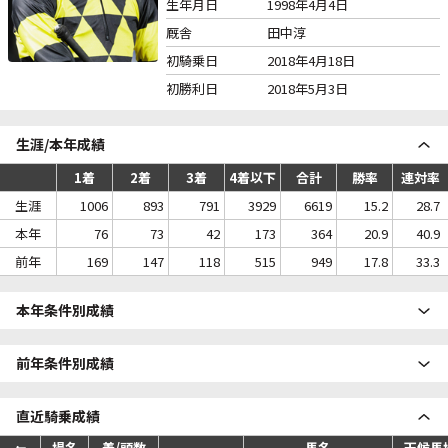
生年月日
1998年4月4日
厩舎
田中淳
初騎乗日
2018年4月18日
初勝利日
2018年5月3日
生涯/本年成績
1着
2着
3着
4着以下
合計
勝率
連対率
生涯
1006
893
791
3929
6619
15.2
28.7
本年
76
73
42
173
364
20.9
40.9
前年
169
147
118
515
949
17.8
33.3
本年条件別成績
前年条件別成績
直近騎乗成績
場名
着/頭数
馬名
天候馬