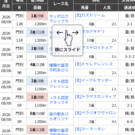
年
レース名
月日
R
距離
馬番
人気
通過
[北]カズドリーム
門別
1
/9
曇/良
着
頭
サッポロク
2026
ラシックカ
08/06
12R
1200m
8
2
2-1
番
人
ップ〔Ｈ
３〕（ミッ
[北]サヨナキドリ
門別
2
/11
曇/良
着
頭
ＮＯＲＴＨ
2026
キーアイル
ＥＲＮ ＢＲ
08/06
11R
1200m
10
2
1-1
賞）
番
人
ＥＷ特別 Ｂ
３ Ｂ４(一)
[北]アステロイドメア
門別
2
/8
曇/良
着
頭
グランシャ
2026
リオドリー
08/06
10R
1600m
6
3
3-3-2
番
人
ム４３ Ｂ４
(二)～Ｃ３
[北]トゥレアレンシス
門別
4
/12
曇/良
着
頭
優駿の里安
2026
(一)
平町あびら
08/06
9R
1200m
9
2
1-1
番
人
川特別 Ｂ４
(二)～Ｃ３
[北]イーアルサンダー
門別
2
/8
曇/良
着
頭
ＪＲＡ認定
2026
(一)
フレッシュ
08/06
6R
1100m
1
1
1-1
番
人
チャレンジ
２歳 新馬
[北]トラデスカンティア
門別
1
/8
晴/良
着
頭
ＪＲＡ認定
2026
アタックチ
08/06
5R
1100m
5
2
2-1
番
人
ャレンジ ２
歳 牝馬認定
[北]ベラジオアヴァロン
門別
8
/10
晴/良
着
頭
道の駅あび
2026
未勝利
らオリジナ
08/06
3R
1200m
3
4
6-6
番
人
ル賞 ２歳 未
勝利
[北]マーラータン
門別
1
/12
晴/良
着
頭
優駿の里安
2026
平町早来か