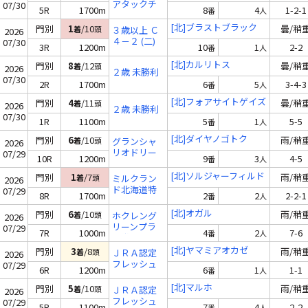
アタックチ
07/30
5R
1700m
8
4
1-2-1
番
人
ャレンジ ２
歳 認定未勝
[北]ブラストブラック
門別
1
/10
曇/稍
着
頭
３歳以上 Ｃ
2026
利
４－２ (二)
07/30
3R
1200m
10
1
2-2
番
人
[北]カルリトス
門別
8
/12
曇/稍
着
頭
2026
２歳 未勝利
07/30
2R
1700m
6
5
3-4-3
番
人
[北]フォアサイトゲイズ
門別
4
/11
曇/稍
着
頭
2026
２歳 未勝利
07/30
1R
1100m
5
1
5-5
番
人
[北]ダイヤノゴトク
門別
6
/10
雨/稍
着
頭
グランシャ
2026
リオドリー
07/29
10R
1200m
9
3
4-5
番
人
ム３９ Ｃ４
(二)
[北]ソルジャーフィルド
門別
1
/7
雨/稍
着
頭
ミルクラン
2026
ド北海道特
07/29
8R
1700m
2
2
2-2-1
番
人
別 Ａ１ ～Ａ
４
[北]オガル
門別
6
/10
雨/稍
着
頭
ホクレング
2026
リーンプラ
07/29
7R
1000m
4
2
7-6
番
人
ス賞 Ｃ３
(二)Ｃ４(一)
[北]ヤマミアオカゼ
門別
3
/8
雨/稍
着
頭
ＪＲＡ認定
2026
フレッシュ
07/29
6R
1200m
6
1
1-1
番
人
チャレンジ
２歳 新馬
[北]マルホ
門別
5
/10
雨/稍
着
頭
ＪＲＡ認定
2026
フレッシュ
07/29
5R
1100m
7
4
2-2
番
人