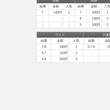
単勝
複勝
組番
金額
人気
組番
金額
人
7
140円
1
7
100円
1
-
-
-
8
130円
3
-
-
-
5
100円
2
ワイド
三連
組番
金額
人気
組番
金
7-8
190円
2
5-7-8
2
5-7
110円
1
-
5-8
200円
3
-