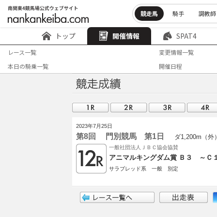
競走馬
騎手
調教師
トップ
開催情報
SPAT4
レース一覧
変更情報一覧
本日の騎乗一覧
開催日程
2023年7月25日
第8回 門別競馬 第1日
ダ1,200m（外
一般社団法人ＪＢＣ協会協賛
アニマルキングダム賞 Ｂ３ ～Ｃ
サラブレッド系 一般 別定