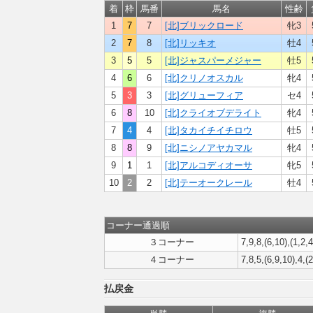
着
枠
馬番
馬名
性齢
1
7
7
[北]ブリックロード
牝3
2
7
8
[北]リッキオ
牡4
3
5
5
[北]ジャスパーメジャー
牡5
4
6
6
[北]クリノオスカル
牝4
5
3
3
[北]グリューフィア
セ4
6
8
10
[北]クライオブデライト
牝4
7
4
4
[北]タカイチイチロウ
牡5
8
8
9
[北]ニシノアヤカマル
牝4
9
1
1
[北]アルコディオーサ
牝5
10
2
2
[北]テーオークレール
牡4
コーナー通過順
３コーナー
7,9,8,(6,10),(1,2,4
４コーナー
7,8,5,(6,9,10),4,(2
払戻金