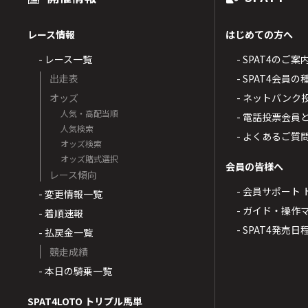
レース情報
はじめての方へ
- レース一覧
- SPAT4のご案
出走表
- SPAT4会員
オッズ
- ネットバンク
人気・高配当順
- 電話投票会員
人気検索
- よくあるご質
オッズ検索
オッズ賭式選択
会員の皆様へ
レース傾向
- 会員サポート 
- 変更情報一覧
- ガイド・操作
- 着順速報
- SPAT4発売日
- 払戻金一覧
競走成績
- 本日の騎乗一覧
SPAT4LOTO トリプル馬単