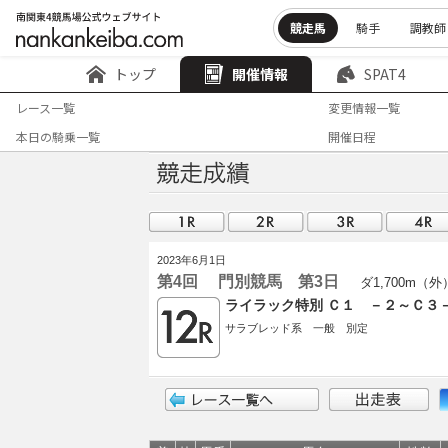
競走馬
騎手
調教師
トップ
開催情報
SPAT4
レース一覧
変更情報一覧
本日の騎乗一覧
開催日程
2023年6月1日
第4回 門別競馬 第3日
ダ1,700m（外
ライラック特別 Ｃ１ －２～Ｃ３
サラブレッド系 一般 別定