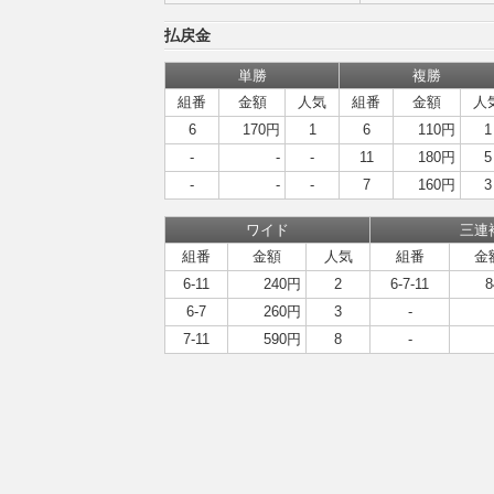
払戻金
単勝
複勝
組番
金額
人気
組番
金額
人
6
170円
1
6
110円
1
-
-
-
11
180円
5
-
-
-
7
160円
3
ワイド
三連
組番
金額
人気
組番
金
6-11
240円
2
6-7-11
6-7
260円
3
-
7-11
590円
8
-