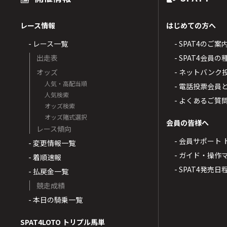
レース情報
はじめての方へ
- レース一覧
- SPAT4のご案
出走表
- SPAT4会員
オッズ
- ネットバンク
人気・高配当順
- 電話投票会員
人気検索
- よくあるご質
オッズ検索
オッズ賭式選択
会員の皆様へ
レース傾向
- 会員サポート 
- 変更情報一覧
- ガイド・操作
- 着順速報
- SPAT4発売日
- 払戻金一覧
競走成績
- 本日の騎乗一覧
SPAT4LOTO トリプル馬単