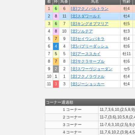
着
枠
馬番
馬名
性齢
1
6
6
[北]フクノバルトラン
牡4
2
8
11
[北]スダワールド
牡4
3
6
7
[北]キングオブマリア
牡5
4
8
10
[北]ソルテア
牡3
5
7
9
[北]セイウンパキラ
牡4
6
4
4
[北]バブリーダッシュ
牡6
7
5
5
[北]アーススカイ
牡11
8
7
8
[北]サクラサーブル
牡6
9
2
2
[北]スワーヴジョーダン
セ5
10
1
1
[北]フクノラヴァル
牡4
11
3
3
[北]ジーショッカー
牡4
コーナー通過順
１コーナー
11,7,3,6,10,(2,5,8,9)
２コーナー
11-7,(3,6),10,5,8,(2,
３コーナー
11-7,6,3,10,(2,5),9,(
４コーナー
11,7,6,10,2,(3,9),4,5