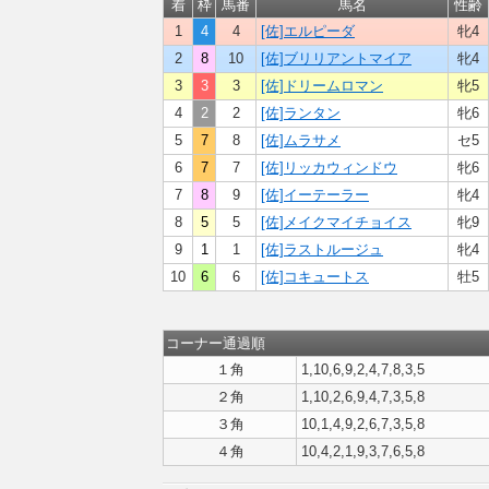
着
枠
馬番
馬名
性齢
1
4
4
[佐]エルピーダ
牝4
2
8
10
[佐]ブリリアントマイア
牝4
3
3
3
[佐]ドリームロマン
牝5
4
2
2
[佐]ランタン
牝6
5
7
8
[佐]ムラサメ
セ5
6
7
7
[佐]リッカウィンドウ
牝6
7
8
9
[佐]イーテーラー
牝4
8
5
5
[佐]メイクマイチョイス
牝9
9
1
1
[佐]ラストルージュ
牝4
10
6
6
[佐]コキュートス
牡5
コーナー通過順
１角
1,10,6,9,2,4,7,8,3,5
２角
1,10,2,6,9,4,7,3,5,8
３角
10,1,4,9,2,6,7,3,5,8
４角
10,4,2,1,9,3,7,6,5,8