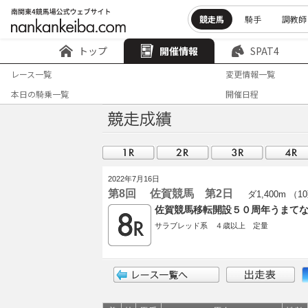
競走馬
騎手
調教師
トップ
開催情報
SPAT4
レース一覧
変更情報一覧
本日の騎乗一覧
開催日程
2022年7月16日
第8回 佐賀競馬 第2日
ダ1,400m （1
佐賀競馬移転開設５０周年うまてな
サラブレッド系 ４歳以上 定量