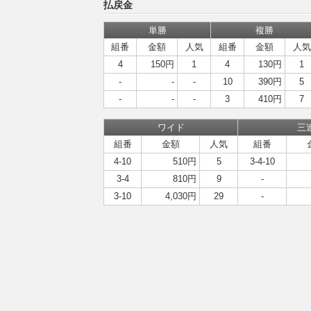
払戻金
単勝
複勝
組番
金額
人気
組番
金額
人気
4
150円
1
4
130円
1
-
-
-
10
390円
5
-
-
-
3
410円
7
ワイド
三
組番
金額
人気
組番
4-10
510円
5
3-4-10
3-4
810円
9
-
3-10
4,030円
29
-