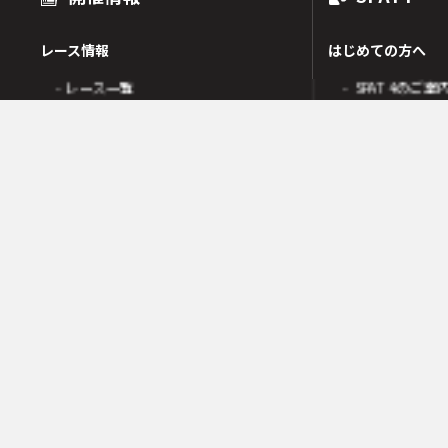
レース情報
はじめての方へ
- レース一覧
- SPAT4のご案
出走表
- SPAT4会員
オッズ
- ネットバンク
人気・高配当順
- 電話投票会員
人気検索
- よくあるご質
オッズ検索
オッズ賭式選択
会員の皆様へ
レース傾向
- 会員サポート 
- 変更情報一覧
- ガイド・操作
- 着順速報
- SPAT4発売日
- 払戻金一覧
競走成績
- 本日の騎乗一覧
SPAT4LOTO トリプル馬単