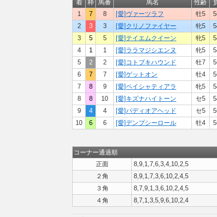
着
枠
馬番
馬名
性齢
1
7
8
[愛]ヴァーツラフ
牡5
5
2
3
3
[愛]クリノファイヤー
牝5
5
3
5
5
[愛]テイエムクイーン
牝5
5
4
1
1
[愛]ララマジシエンヌ
牝5
5
5
2
2
[愛]コトブキハウンド
牡7
5
6
7
7
[愛]ゲットオン
牡4
5
7
8
9
[愛]ペイシャティアラ
牝5
5
8
8
10
[愛]キズナハイトーン
セ5
5
9
4
4
[愛]パディオアヘッド
セ5
5
10
6
6
[愛]デンプシーロール
牡4
5
コーナー通過順
正面
8,9,1,7,6,3,4,10,2,5
２角
8,9,1,7,3,6,10,2,4,5
３角
8,7,9,1,3,6,10,2,4,5
４角
8,7,1,3,5,9,6,10,2,4