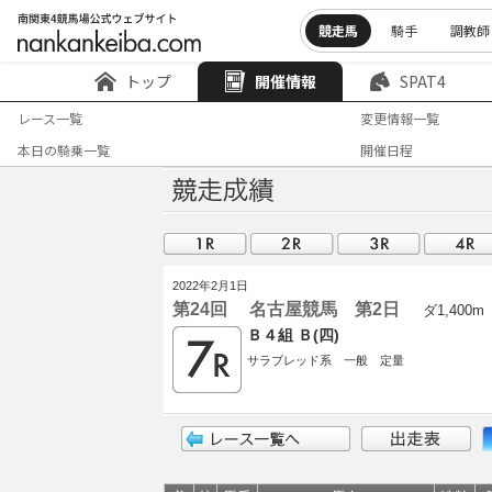
競走馬
騎手
調教師
トップ
開催情報
SPAT4
レース一覧
変更情報一覧
本日の騎乗一覧
開催日程
2022年2月1日
第24回 名古屋競馬 第2日
ダ1,400m
Ｂ４組 Ｂ(四)
サラブレッド系 一般 定量