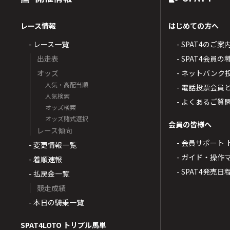
レース情報
はじめての方へ
- レース一覧
- SPAT4のご案
出走表
- SPAT4会員
オッズ
- ネットバンク
人気・高配当順
- 電話投票会員
人気検索
- よくあるご質
オッズ検索
オッズ賭式選択
会員の皆様へ
レース傾向
- 会員サポート 
- 変更情報一覧
- ガイド・操作
- 着順速報
- SPAT4発売日
- 払戻金一覧
競走成績
- 本日の騎乗一覧
SPAT4LOTO トリプル馬単