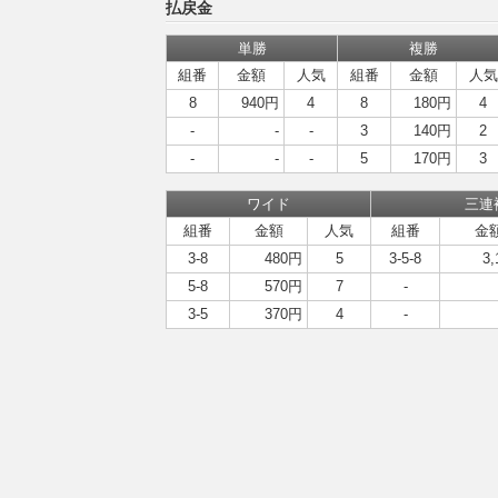
払戻金
単勝
複勝
組番
金額
人気
組番
金額
人気
8
940円
4
8
180円
4
-
-
-
3
140円
2
-
-
-
5
170円
3
ワイド
三連
組番
金額
人気
組番
金
3-8
480円
5
3-5-8
3
5-8
570円
7
-
3-5
370円
4
-