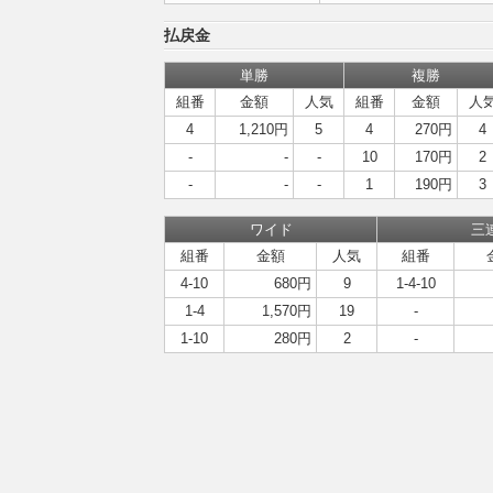
払戻金
単勝
複勝
組番
金額
人気
組番
金額
人
4
1,210円
5
4
270円
4
-
-
-
10
170円
2
-
-
-
1
190円
3
ワイド
三
組番
金額
人気
組番
4-10
680円
9
1-4-10
1-4
1,570円
19
-
1-10
280円
2
-