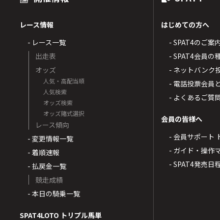
レース情報
はじめての方へ
- レース一覧
- SPAT4のご案
出走表
- SPAT4会員
オッズ
- ネットバンク
人気・高配当順
- 電話投票会員
人気検索
- よくあるご質
オッズ検索
オッズ賭式選択
会員の皆様へ
レース傾向
- 会員サポート 
- 変更情報一覧
- ガイド・操作
- 着順速報
- SPAT4発売日
- 払戻金一覧
競走成績
- 本日の騎乗一覧
SPAT4LOTO トリプル馬単