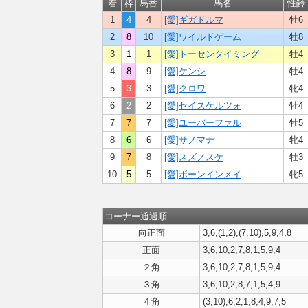
着
枠
馬番
馬名
性齢
1
4
4
[愛]ギガドルマ
牡6
2
8
10
[愛]ワイルドゲーム
牡8
3
1
1
[愛]トーセンタイミング
牡4
4
8
9
[愛]ケンシ
牡4
5
3
3
[愛]クロワ
牝4
6
2
2
[愛]セイスケルツォ
牡4
7
7
7
[愛]ユーバーファル
牡5
8
6
6
[愛]サノマナ
牝4
9
7
8
[愛]スズノスケ
牡3
10
5
5
[愛]ボーンインメイ
牝5
コーナー通過順
向正面
3,6,(1,2),(7,10),5,9,4,8
正面
3,6,10,2,7,8,1,5,9,4
２角
3,6,10,2,7,8,1,5,9,4
３角
3,6,10,2,8,7,1,5,4,9
４角
(3,10),6,2,1,8,4,9,7,5