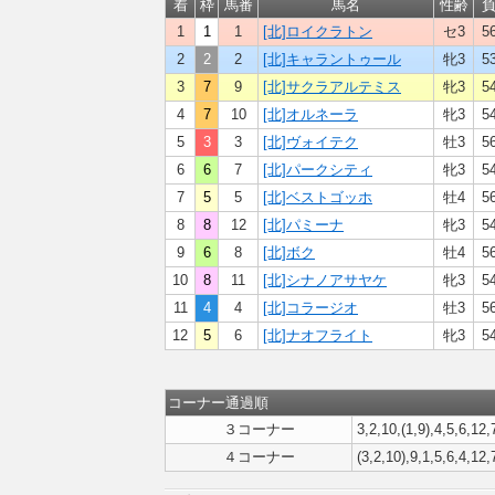
着
枠
馬番
馬名
性齢
1
1
1
[北]ロイクラトン
セ3
5
2
2
2
[北]キャラントゥール
牝3
5
3
7
9
[北]サクラアルテミス
牝3
5
4
7
10
[北]オルネーラ
牝3
5
5
3
3
[北]ヴォイテク
牡3
5
6
6
7
[北]パークシティ
牝3
5
7
5
5
[北]ベストゴッホ
牡4
5
8
8
12
[北]パミーナ
牝3
5
9
6
8
[北]ボク
牡4
5
10
8
11
[北]シナノアサヤケ
牝3
5
11
4
4
[北]コラージオ
牡3
5
12
5
6
[北]ナオフライト
牝3
5
コーナー通過順
３コーナー
3,2,10,(1,9),4,5,6,12,
４コーナー
(3,2,10),9,1,5,6,4,12,