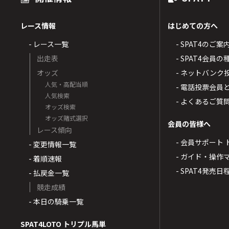
レース情報
はじめての方へ
- レース一覧
- SPAT4のご案
出走表
- SPAT4会員
オッズ
- ネットバンク
人気・高配当順
- 電話投票会員
人気検索
- よくあるご質
オッズ検索
オッズ賭式選択
会員の皆様へ
レース傾向
- 会員サポート 
- 変更情報一覧
- ガイド・操作
- 着順速報
- SPAT4発売日
- 払戻金一覧
競走成績
- 本日の騎乗一覧
SPAT4LOTO トリプル馬単