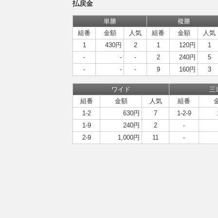
払戻金
単勝
複勝
組番
金額
人気
組番
金額
人気
1
430円
2
1
120円
1
-
-
-
2
240円
5
-
-
-
9
160円
3
ワイド
三
組番
金額
人気
組番
1-2
630円
7
1-2-9
1-9
240円
2
-
2-9
1,000円
11
-