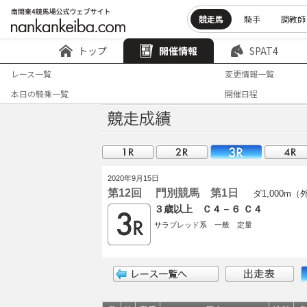
競走馬
騎手
調教師
トップ
開催情報
SPAT4
レース一覧
変更情報一覧
本日の騎乗一覧
開催日程
2020年9月15日
第12回 門別競馬 第1日
ダ1,000m（
３歳以上 Ｃ４－６ Ｃ４
サラブレッド系 一般 定量