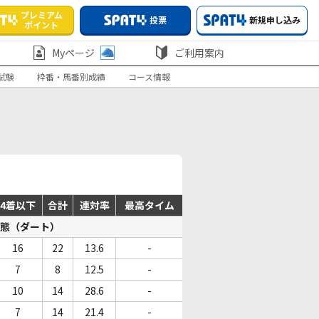
プレミアム
投票
新規申し込み
ポイント
Myページ
ご利用案内
試験
枠番・馬番別成績
コース情報
4着以下
合計
連対率
最高タイム
態（ダート）
16
22
13.6
-
7
8
12.5
-
10
14
28.6
-
7
14
21.4
-