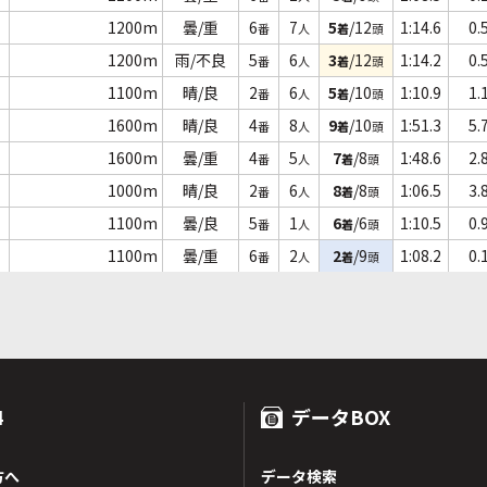
1200m
曇/重
6
7
5
/12
1:14.6
0.
番
人
着
頭
1200m
雨/不良
5
6
3
/12
1:14.2
0.
番
人
着
頭
1100m
晴/良
2
6
5
/10
1:10.9
1.
番
人
着
頭
1600m
晴/良
4
8
9
/10
1:51.3
5.
番
人
着
頭
1600m
曇/重
4
5
7
/8
1:48.6
2.
番
人
着
頭
1000m
晴/良
2
6
8
/8
1:06.5
3.
番
人
着
頭
1100m
曇/良
5
1
6
/6
1:10.5
0.
番
人
着
頭
1100m
曇/重
6
2
2
/9
1:08.2
0.
番
人
着
頭
4
データBOX
方へ
データ検索