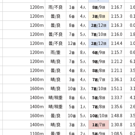
1200m
雨/不良
1
4
8
/9
1:16.7
1.
番
人
着
頭
1200m
曇/良
6
4
3
/8
1:15.3
0.
番
人
着
頭
1200m
曇/良
8
4
2
/12
1:16.3
0.
番
人
着
頭
1200m
曇/不良
7
5
7
/10
1:16.0
1.
番
人
着
頭
1200m
曇/不良
12
4
2
/12
1:14.4
1.
番
人
着
頭
1200m
雨/重
2
8
6
/9
1:15.7
0.
番
人
着
頭
1200m
晴/良
7
5
9
/9
1:21.2
6.
番
人
着
頭
1200m
曇/良
4
8
8
/8
1:21.1
3.
番
人
着
頭
1400m
晴/良
3
4
7
/7
1:36.1
3.
番
人
着
頭
1600m
晴/良
10
3
7
/10
1:51.1
3.
番
人
着
頭
1400m
晴/稍重
8
6
5
/8
1:33.7
4.
番
人
着
頭
1400m
晴/稍重
5
1
7
/8
1:35.6
2.
番
人
着
頭
1600m
曇/良
10
5
10
/10
1:48.8
3.
番
人
着
頭
1400m
晴/良
3
3
1
/7
1:30.8
1.
番
人
着
頭
1100m
曇/重
6
2
5
/9
1:08.5
0.
番
人
着
頭