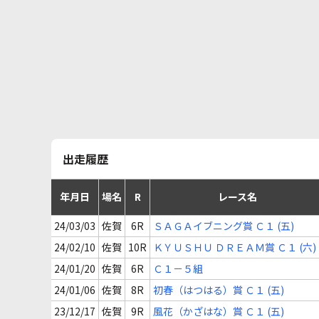
出走履歴
年月日
場名
R
レース名
24/03/03
佐賀
6R
ＳＡＧＡイブニング賞 Ｃ１ (五)
24/02/10
佐賀
10R
ＫＹＵＳＨＵ ＤＲＥＡＭ賞 Ｃ１ (六)
24/01/20
佐賀
6R
Ｃ１－５組
24/01/06
佐賀
8R
初春（はつはる）賞 Ｃ１ (五)
23/12/17
佐賀
9R
風花（かざはな）賞 Ｃ１ (五)