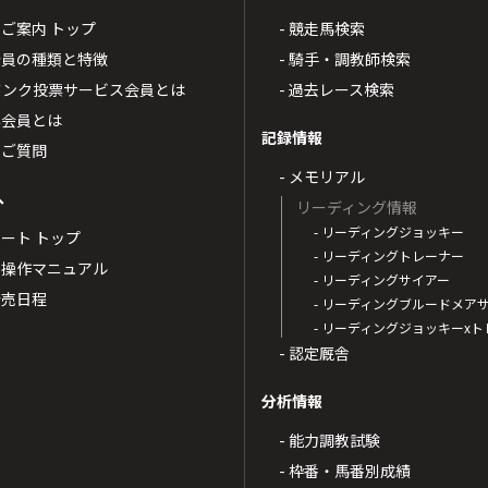
4のご案内 トップ
- 競走馬検索
T4会員の種類と特徴
- 騎手・調教師検索
トバンク投票サービス会員とは
- 過去レース検索
票会員とは
記録情報
るご質問
- メモリアル
へ
リーディング情報
- リーディングジョッキー
ポート トップ
- リーディングトレーナー
・操作マニュアル
- リーディングサイアー
4発売日程
- リーディングブルードメア
- リーディングジョッキーx
- 認定厩舎
分析情報
- 能力調教試験
- 枠番・馬番別成績