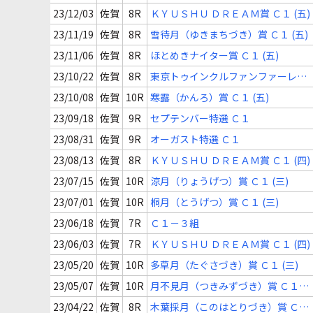
23/12/03
佐賀
8R
ＫＹＵＳＨＵ ＤＲＥＡＭ賞 Ｃ１ (五)
23/11/19
佐賀
8R
雪待月（ゆきまちづき）賞 Ｃ１ (五)
23/11/06
佐賀
8R
ほとめきナイター賞 Ｃ１ (五)
23/10/22
佐賀
8R
東京トゥインクルファンファーレ賞
Ｃ１ (四)
23/10/08
佐賀
10R
寒露（かんろ）賞 Ｃ１ (五)
23/09/18
佐賀
9R
セプテンバー特選 Ｃ１
23/08/31
佐賀
9R
オーガスト特選 Ｃ１
23/08/13
佐賀
8R
ＫＹＵＳＨＵ ＤＲＥＡＭ賞 Ｃ１ (四)
23/07/15
佐賀
10R
涼月（りょうげつ）賞 Ｃ１ (三)
23/07/01
佐賀
10R
桐月（とうげつ）賞 Ｃ１ (三)
23/06/18
佐賀
7R
Ｃ１－３組
23/06/03
佐賀
7R
ＫＹＵＳＨＵ ＤＲＥＡＭ賞 Ｃ１ (四)
23/05/20
佐賀
10R
多草月（たぐさづき）賞 Ｃ１ (三)
23/05/07
佐賀
10R
月不見月（つきみずづき）賞 Ｃ１
(五)
23/04/22
佐賀
8R
木葉採月（このはとりづき）賞 Ｃ１