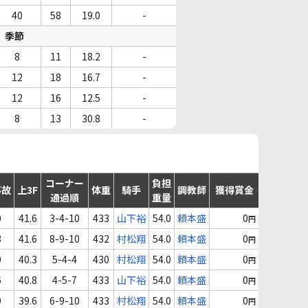
40
58
19.0
-
季節
8
11
18.2
-
12
18
16.7
-
12
16
12.5
-
8
13
30.8
-
コーナー
負担
事故
上3F
体重
騎手
調教師
獲得賞金
通過順
重量
0
41.6
3-4-10
433
山下裕
54.0
頼本盛
0
円
3
41.6
8-9-10
432
村松翔
54.0
頼本盛
0
円
0
40.3
5-4-4
430
村松翔
54.0
頼本盛
0
円
6
40.8
4-5-7
433
山下裕
54.0
頼本盛
0
円
9
39.6
6-9-10
433
村松翔
54.0
頼本盛
0
円