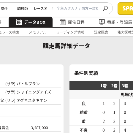
騎手
調教師
レース名
4
データBOX
開催日程
番組・登録馬
去レース検索
メモリアル
リーディング情報
認定厩舎
能力調教
競走馬詳細データ
条件別実績
父
(サラ)
バトルプラン
1着
2着
3着
母
(サラ)
シャイニングアイズ
馬場状
母父
(サラ)
アグネスタキオン
良
1
2
3
稍重
0
1
0
重
2
2
0
得賞金
3,487,000
不良
0
3
4