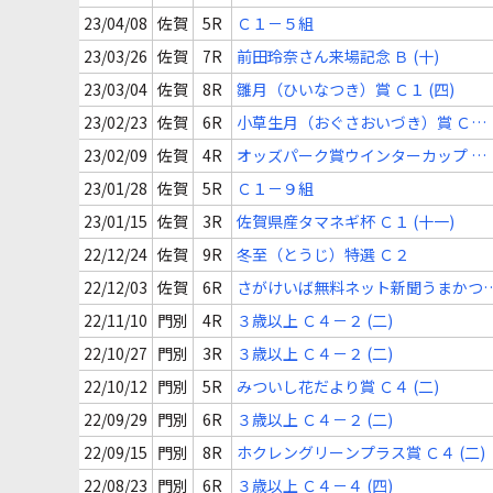
(五)
23/04/08
佐賀
5R
Ｃ１－５組
23/03/26
佐賀
7R
前田玲奈さん来場記念 Ｂ (十)
23/03/04
佐賀
8R
雛月（ひいなつき）賞 Ｃ１ (四)
23/02/23
佐賀
6R
小草生月（おぐさおいづき）賞 Ｃ１
(七)
23/02/09
佐賀
4R
オッズパーク賞ウインターカップ Ｃ
１ (八)
23/01/28
佐賀
5R
Ｃ１－９組
23/01/15
佐賀
3R
佐賀県産タマネギ杯 Ｃ１ (十一)
22/12/24
佐賀
9R
冬至（とうじ）特選 Ｃ２
22/12/03
佐賀
6R
さがけいば無料ネット新聞うまかつ
ｎｅｔ賞 Ｃ２ (三)
22/11/10
門別
4R
３歳以上 Ｃ４－２ (二)
22/10/27
門別
3R
３歳以上 Ｃ４－２ (二)
22/10/12
門別
5R
みついし花だより賞 Ｃ４ (二)
22/09/29
門別
6R
３歳以上 Ｃ４－２ (二)
22/09/15
門別
8R
ホクレングリーンプラス賞 Ｃ４ (二)
22/08/23
門別
6R
３歳以上 Ｃ４－４ (四)