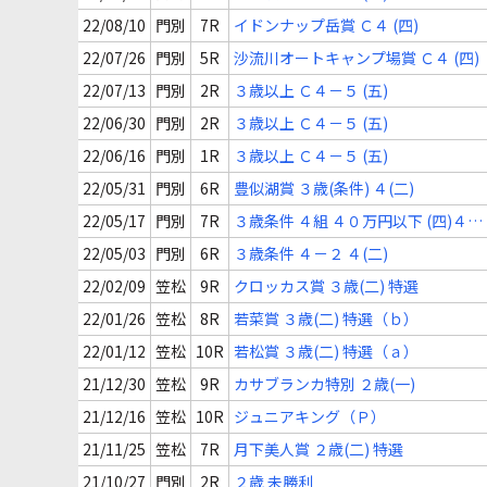
22/08/10
門別
7R
イドンナップ岳賞 Ｃ４ (四)
22/07/26
門別
5R
沙流川オートキャンプ場賞 Ｃ４ (四)
22/07/13
門別
2R
３歳以上 Ｃ４－５ (五)
22/06/30
門別
2R
３歳以上 Ｃ４－５ (五)
22/06/16
門別
1R
３歳以上 Ｃ４－５ (五)
22/05/31
門別
6R
豊似湖賞 ３歳(条件) ４(二)
22/05/17
門別
7R
３歳条件 ４組 ４０万円以下 (四)４０
万円以下
22/05/03
門別
6R
３歳条件 ４－２ ４(二)
22/02/09
笠松
9R
クロッカス賞 ３歳(二) 特選
22/01/26
笠松
8R
若菜賞 ３歳(二) 特選（ｂ）
22/01/12
笠松
10R
若松賞 ３歳(二) 特選（ａ）
21/12/30
笠松
9R
カサブランカ特別 ２歳(一)
21/12/16
笠松
10R
ジュニアキング（Ｐ）
21/11/25
笠松
7R
月下美人賞 ２歳(二) 特選
21/10/27
門別
2R
２歳 未勝利