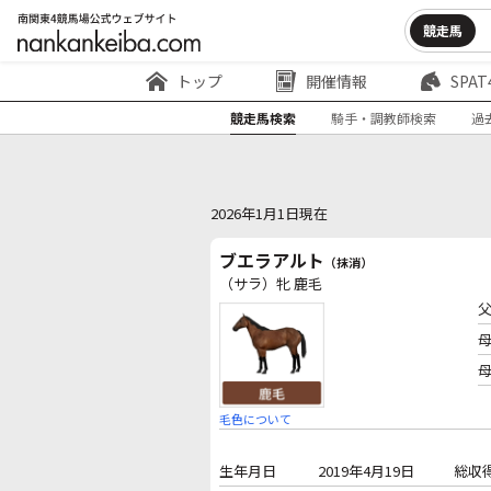
競走馬
トップ
開催情報
SPAT
競走馬検索
騎手・調教師検索
過
2026年1月1日現在
ブエラアルト
（抹消）
（サラ）牝 鹿毛
毛色について
生年月日
2019年4月19日
総収