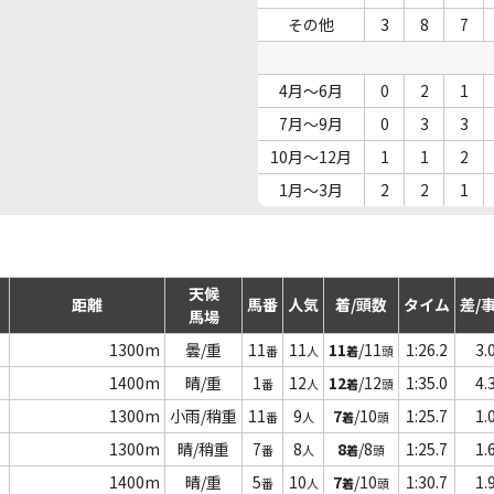
その他
3
8
7
4月～6月
0
2
1
7月～9月
0
3
3
10月～12月
1
1
2
1月～3月
2
2
1
天候
距離
馬番
人気
着/頭数
タイム
差/
馬場
1300m
曇/重
11
11
11
/11
1:26.2
3.
番
人
着
頭
1400m
晴/重
1
12
12
/12
1:35.0
4.
番
人
着
頭
1300m
小雨/稍重
11
9
7
/10
1:25.7
1.
番
人
着
頭
1300m
晴/稍重
7
8
8
/8
1:25.7
1.
番
人
着
頭
1400m
晴/重
5
10
7
/10
1:30.7
1.
番
人
着
頭