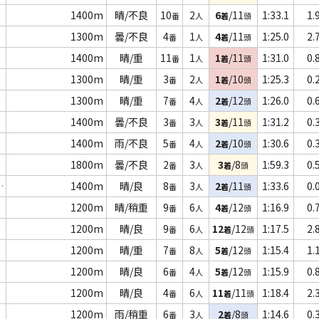
1400m
晴/不良
10
2
6
/11
1:33.1
1.
番
人
着
頭
1300m
曇/不良
4
1
4
/11
1:25.0
2.
番
人
着
頭
1400m
晴/重
11
1
1
/11
1:31.0
0.
番
人
着
頭
1300m
晴/重
3
2
1
/10
1:25.3
0.
番
人
着
頭
1300m
晴/重
7
4
2
/12
1:26.0
0.
番
人
着
頭
1400m
曇/不良
3
3
3
/11
1:31.2
0.
番
人
着
頭
1400m
雨/不良
5
4
2
/10
1:30.6
0.
番
人
着
頭
1800m
曇/不良
2
3
3
/8
1:59.3
0.
番
人
着
頭
．
1400m
晴/良
8
3
2
/11
1:33.6
0.
番
人
着
頭
1200m
晴/稍重
9
6
4
/12
1:16.9
0.
番
人
着
頭
1200m
晴/良
9
6
12
/12
1:17.5
2.
番
人
着
頭
1200m
晴/重
7
8
5
/12
1:15.4
1.
番
人
着
頭
1200m
晴/良
6
4
5
/12
1:15.9
0.
番
人
着
頭
1200m
晴/良
4
6
11
/11
1:18.4
2.
番
人
着
頭
1200m
雨/稍重
6
3
2
/8
1:14.6
0.
番
人
着
頭