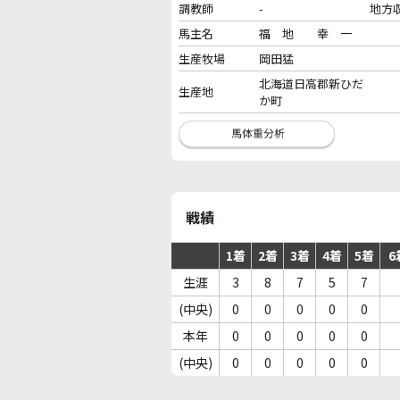
調教師
-
地方
馬主名
福 地 幸 一
生産牧場
岡田猛
北海道日高郡新ひだ
生産地
か町
戦績
1着
2着
3着
4着
5着
6
生涯
3
8
7
5
7
(中央)
0
0
0
0
0
本年
0
0
0
0
0
(中央)
0
0
0
0
0