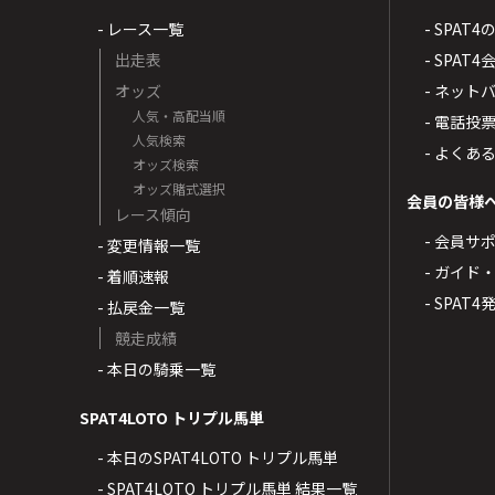
- レース一覧
- SPAT
出走表
- SPA
オッズ
- ネッ
人気・高配当順
- 電話投
人気検索
- よくあ
オッズ検索
オッズ賭式選択
会員の皆様
レース傾向
- 会員サ
- 変更情報一覧
- ガイド
- 着順速報
- SPAT
- 払戻金一覧
競走成績
- 本日の騎乗一覧
SPAT4LOTO トリプル馬単
- 本日のSPAT4LOTO トリプル馬単
- SPAT4LOTO トリプル馬単 結果一覧