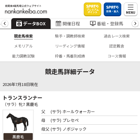
プレミアム
投票・加入
MENU
ポイント
4
データBOX
開催日程
番組・登録馬
競走馬検索
騎手・調教師検索
過去レース検索
メモリアル
リーディング情報
認定厩舎
能力調教試験
枠番・馬番別成績
コース情報
競走馬詳細データ
2026年7月18日現在
トランスランナー
（サラ）牝7 黒鹿毛
父
(サラ)
ホールウォーカー
母
(サラ)
プレセペ
母父
(サラ)
ノボジャック