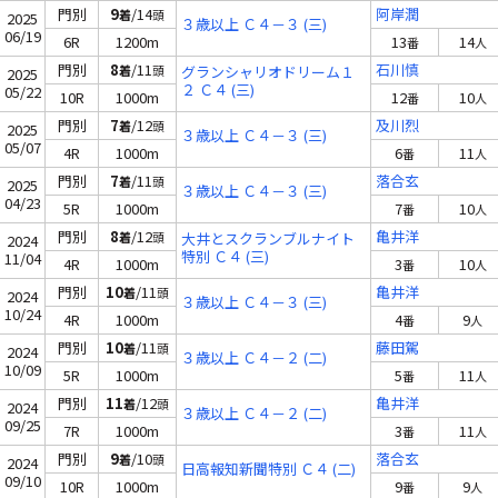
門別
9
/14
阿岸潤
着
頭
2025
３歳以上 Ｃ４－３ (三)
06/19
6R
1200m
13
14
番
人
門別
8
/11
石川慎
着
頭
グランシャリオドリーム１
2025
２ Ｃ４ (三)
05/22
10R
1000m
12
10
番
人
門別
7
/12
及川烈
着
頭
2025
３歳以上 Ｃ４－３ (三)
05/07
4R
1000m
6
11
番
人
門別
7
/11
落合玄
着
頭
2025
３歳以上 Ｃ４－３ (三)
04/23
5R
1000m
7
10
番
人
門別
8
/12
亀井洋
着
頭
大井とスクランブルナイト
2024
特別 Ｃ４ (三)
11/04
4R
1000m
3
10
番
人
門別
10
/11
亀井洋
着
頭
2024
３歳以上 Ｃ４－３ (三)
10/24
4R
1000m
4
9
番
人
門別
10
/11
藤田駕
着
頭
2024
３歳以上 Ｃ４－２ (二)
10/09
5R
1000m
5
11
番
人
門別
11
/12
亀井洋
着
頭
2024
３歳以上 Ｃ４－２ (二)
09/25
7R
1000m
3
11
番
人
門別
9
/10
落合玄
着
頭
2024
日高報知新聞特別 Ｃ４ (二)
09/10
10R
1000m
9
9
番
人