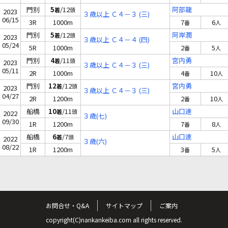
門別
5
/12
阿部龍
着
頭
2023
３歳以上 Ｃ４－３ (三)
06/15
3R
1000m
7
6
番
人
門別
5
/12
阿岸潤
着
頭
2023
３歳以上 Ｃ４－４ (四)
05/24
5R
1000m
2
5
番
人
門別
4
/11
宮内勇
着
頭
2023
３歳以上 Ｃ４－３ (三)
05/11
2R
1000m
4
10
番
人
門別
12
/12
宮内勇
着
頭
2023
３歳以上 Ｃ４－３ (三)
04/27
2R
1200m
2
10
番
人
船橋
10
/11
山口達
着
頭
2022
３歳(七)
09/30
1R
1200m
7
8
番
人
船橋
6
/7
山口達
着
頭
2022
３歳(六)
08/22
1R
1200m
3
5
番
人
お問合せ・Q&A
サイトマップ
ご案内
copyright(C)nankankeiba.com all rights reserved.