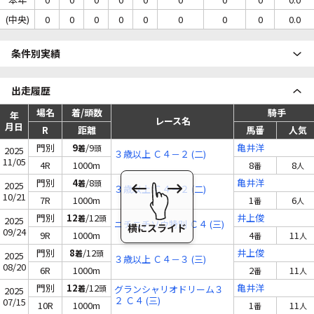
(中央)
0
0
0
0
0
0
0
0
0.0
条件別実績
出走履歴
場名
着/頭数
騎手
年
レース名
月日
R
距離
馬番
人気
門別
9
/9
亀井洋
着
頭
2025
３歳以上 Ｃ４－２ (二)
11/05
4R
1000m
8
8
番
人
門別
4
/8
亀井洋
着
頭
2025
３歳以上 Ｃ４－２ (二)
10/21
7R
1000m
1
6
番
人
門別
12
/12
井上俊
着
頭
2025
ニチニチソウ特別 Ｃ４ (三)
09/24
9R
1000m
4
11
番
人
門別
8
/12
井上俊
着
頭
2025
３歳以上 Ｃ４－３ (三)
08/20
6R
1000m
2
11
番
人
門別
12
/12
亀井洋
着
頭
グランシャリオドリーム３
2025
２ Ｃ４ (三)
07/15
10R
1000m
1
11
番
人