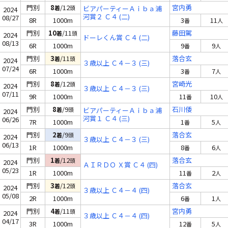
門別
8
/12
宮内勇
着
頭
ビアパーティーＡｉｂａ浦
2024
河賞２ Ｃ４ (二)
08/27
8R
1000m
3
11
番
人
門別
10
/11
藤田駕
着
頭
2024
ドーレくん賞 Ｃ４ (二)
08/13
6R
1000m
9
9
番
人
門別
3
/11
落合玄
着
頭
2024
３歳以上 Ｃ４－３ (三)
07/24
6R
1000m
3
7
番
人
門別
8
/12
宮崎光
着
頭
2024
３歳以上 Ｃ４－３ (三)
07/11
9R
1000m
11
10
番
人
門別
8
/9
石川倭
着
頭
ビアパーティーＡｉｂａ浦
2024
河賞１ Ｃ４ (三)
06/26
7R
1000m
1
5
番
人
門別
2
/9
落合玄
着
頭
2024
３歳以上 Ｃ４－３ (三)
06/13
1R
1000m
8
6
番
人
門別
1
/12
落合玄
着
頭
2024
ＡＩＲＤＯ Ｘ賞 Ｃ４ (四)
05/23
1R
1000m
11
2
番
人
門別
3
/12
落合玄
着
頭
2024
３歳以上 Ｃ４－４ (四)
05/08
2R
1000m
6
1
番
人
門別
4
/11
宮内勇
着
頭
2024
３歳以上 Ｃ４－４ (四)
04/17
3R
1000m
12
5
番
人