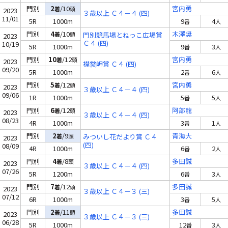
門別
2
/10
宮内勇
着
頭
2023
３歳以上 Ｃ４－４ (四)
11/01
5R
1000m
9
4
番
人
門別
4
/10
木澤奨
着
頭
門別競馬場とねっこ広場賞
2023
Ｃ４ (四)
10/19
5R
1000m
9
3
番
人
門別
10
/12
宮内勇
着
頭
2023
襟裳岬賞 Ｃ４ (四)
09/20
5R
1000m
2
6
番
人
門別
5
/12
宮内勇
着
頭
2023
３歳以上 Ｃ４－４ (四)
09/06
1R
1000m
5
5
番
人
門別
6
/12
阿部龍
着
頭
2023
３歳以上 Ｃ４－４ (四)
08/23
4R
1000m
3
1
番
人
門別
2
/9
青海大
着
頭
みついし花だより賞 Ｃ４
2023
(四)
08/09
4R
1000m
6
2
番
人
門別
4
/8
多田誠
着
頭
2023
３歳以上 Ｃ４－４ (四)
07/26
5R
1200m
6
3
番
人
門別
7
/12
多田誠
着
頭
2023
３歳以上 Ｃ４－３ (三)
07/12
6R
1000m
3
5
番
人
門別
2
/11
多田誠
着
頭
2023
３歳以上 Ｃ４－３ (三)
06/28
5R
1000m
12
3
番
人