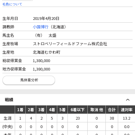
毛色について
生年月日
2019年4月20日
調教師
小国博行
（北海道）
馬主名
（有） 太盛
生産牧場
ストロベリーフィールドファーム株式会社
生産地
北海道むかわ町
総収得賞金
1,380,000
地方収得賞金
1,380,000
戦績
1着
2着
3着
4着
5着
6着以下
取消 他
合計
連対率
生涯
1
4
2
5
3
23
0
38
13.2
(中央)
0
0
0
0
0
0
0
0
0.0
本年
0
0
0
0
0
0
0
0
0.0