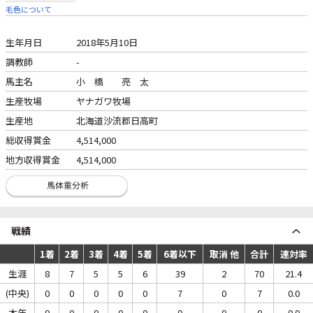
毛色について
生年月日
2018年5月10日
調教師
-
馬主名
小 橋 亮 太
生産牧場
ヤナガワ牧場
生産地
北海道沙流郡日高町
総収得賞金
4,514,000
地方収得賞金
4,514,000
戦績
1着
2着
3着
4着
5着
6着以下
取消 他
合計
連対率
生涯
8
7
5
5
6
39
2
70
21.4
(中央)
0
0
0
0
0
7
0
7
0.0
本年
0
0
0
0
0
0
0
0
0.0