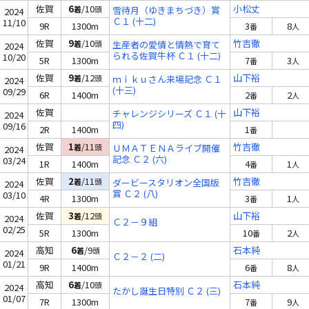
佐賀
6
/10
小松丈
着
頭
雪待月（ゆきまちづき）賞
2024
Ｃ１ (十二)
11/10
9R
1300m
3
8
番
人
佐賀
9
/10
竹吉徹
着
頭
生産者の愛情と情熱で育て
2024
られる佐賀牛杯 Ｃ１ (十二)
10/20
5R
1300m
7
3
番
人
佐賀
9
/12
山下裕
着
頭
ｍｉｋｕさん来場記念 Ｃ１
2024
(十三)
09/29
6R
1400m
2
2
番
人
佐賀
山下裕
チャレンジシリーズ Ｃ１ (十
2024
四)
09/16
2R
1400m
1
番
佐賀
1
/11
竹吉徹
着
頭
ＵＭＡＴＥＮＡライブ開催
2024
記念 Ｃ２ (六)
03/24
1R
1400m
4
1
番
人
佐賀
2
/11
竹吉徹
着
頭
ダービースタリオン全国版
2024
賞 Ｃ２ (八)
03/10
4R
1300m
3
1
番
人
佐賀
3
/12
山下裕
着
頭
2024
Ｃ２－９組
02/25
5R
1300m
10
2
番
人
高知
6
/9
石本純
着
頭
2024
Ｃ２－２ (二)
01/21
9R
1400m
6
8
番
人
高知
6
/10
石本純
着
頭
2024
たかし誕生日特別 Ｃ２ (三)
01/07
7R
1300m
7
9
番
人