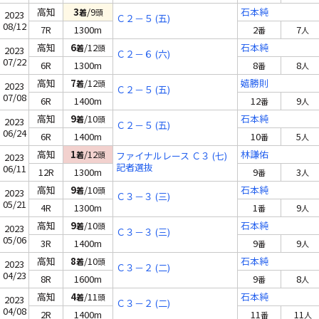
高知
3
/9
石本純
着
頭
2023
Ｃ２－５ (五)
08/12
7R
1300m
2
7
番
人
高知
6
/12
石本純
着
頭
2023
Ｃ２－６ (六)
07/22
6R
1300m
8
8
番
人
高知
7
/12
嬉勝則
着
頭
2023
Ｃ２－５ (五)
07/08
6R
1400m
12
9
番
人
高知
9
/10
石本純
着
頭
2023
Ｃ２－５ (五)
06/24
6R
1400m
10
5
番
人
高知
1
/12
林謙佑
着
頭
ファイナルレース Ｃ３ (七)
2023
記者選抜
06/11
12R
1300m
9
3
番
人
高知
9
/10
石本純
着
頭
2023
Ｃ３－３ (三)
05/21
4R
1300m
1
9
番
人
高知
9
/10
石本純
着
頭
2023
Ｃ３－３ (三)
05/06
3R
1400m
9
9
番
人
高知
8
/10
石本純
着
頭
2023
Ｃ３－２ (二)
04/23
8R
1600m
9
8
番
人
高知
4
/11
石本純
着
頭
2023
Ｃ３－２ (二)
04/08
2R
1400m
11
11
番
人