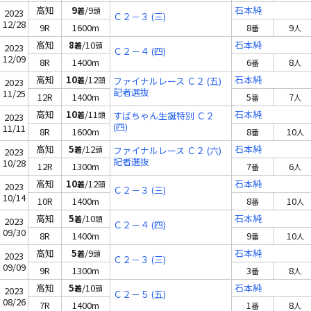
高知
9
/9
石本純
着
頭
2023
Ｃ２－３ (三)
12/28
9R
1600m
8
9
番
人
高知
8
/10
石本純
着
頭
2023
Ｃ２－４ (四)
12/09
8R
1400m
6
8
番
人
高知
10
/12
石本純
着
頭
ファイナルレース Ｃ２ (五)
2023
記者選抜
11/25
12R
1400m
5
7
番
人
高知
10
/11
石本純
着
頭
すばちゃん生誕特別 Ｃ２
2023
(四)
11/11
8R
1600m
8
10
番
人
高知
5
/12
石本純
着
頭
ファイナルレース Ｃ２ (六)
2023
記者選抜
10/28
12R
1300m
7
6
番
人
高知
10
/12
石本純
着
頭
2023
Ｃ２－３ (三)
10/14
10R
1400m
8
10
番
人
高知
5
/10
石本純
着
頭
2023
Ｃ２－４ (四)
09/30
8R
1400m
9
10
番
人
高知
5
/9
石本純
着
頭
2023
Ｃ２－３ (三)
09/09
9R
1300m
3
8
番
人
高知
5
/10
石本純
着
頭
2023
Ｃ２－５ (五)
08/26
7R
1400m
1
8
番
人