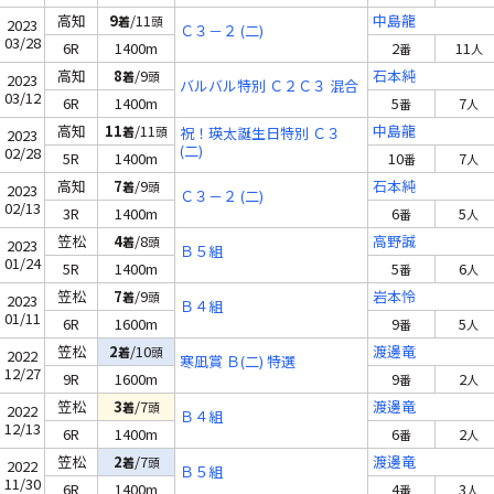
高知
9
/11
中島龍
着
頭
2023
Ｃ３－２ (二)
03/28
6R
1400m
2
11
番
人
高知
8
/9
石本純
着
頭
2023
バルバル特別 Ｃ２Ｃ３ 混合
03/12
6R
1400m
5
7
番
人
高知
11
/11
中島龍
着
頭
祝！瑛太誕生日特別 Ｃ３
2023
(二)
02/28
5R
1400m
10
7
番
人
高知
7
/9
石本純
着
頭
2023
Ｃ３－２ (二)
02/13
3R
1400m
6
5
番
人
笠松
4
/8
高野誠
着
頭
2023
Ｂ５組
01/24
5R
1400m
5
6
番
人
笠松
7
/9
岩本怜
着
頭
2023
Ｂ４組
01/11
6R
1600m
9
5
番
人
笠松
2
/10
渡邊竜
着
頭
2022
寒凪賞 Ｂ(二) 特選
12/27
9R
1600m
9
2
番
人
笠松
3
/7
渡邊竜
着
頭
2022
Ｂ４組
12/13
6R
1400m
6
2
番
人
笠松
2
/7
渡邊竜
着
頭
2022
Ｂ５組
11/30
6R
1400m
4
3
番
人