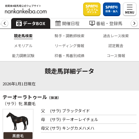
プレミアム
投票・加入
MENU
ポイント
4
データBOX
開催日程
番組・登録馬
競走馬検索
騎手・調教師検索
過去レース検索
メモリアル
リーディング情報
認定厩舎
能力調教試験
枠番・馬番別成績
コース情報
競走馬詳細データ
2026年1月1日現在
テーオーラトゥール
（抹消）
（サラ）牝 黒鹿毛
父
(サラ)
ブラックタイド
母
(サラ)
テーオーレイチェル
母父
(サラ)
キングカメハメハ