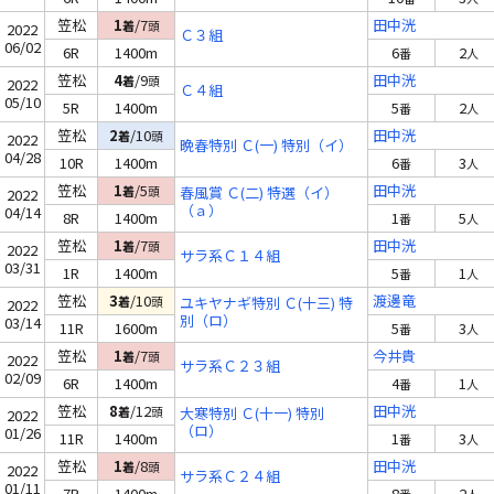
笠松
1
/7
田中洸
着
頭
2022
Ｃ３組
06/02
6R
1400m
6
2
番
人
笠松
4
/9
田中洸
着
頭
2022
Ｃ４組
05/10
5R
1400m
5
2
番
人
笠松
2
/10
田中洸
着
頭
2022
晩春特別 Ｃ(一) 特別（イ）
04/28
10R
1400m
6
3
番
人
笠松
1
/5
田中洸
着
頭
春風賞 Ｃ(二) 特選（イ）
2022
（ａ）
04/14
8R
1400m
1
5
番
人
笠松
1
/7
田中洸
着
頭
2022
サラ系Ｃ１４組
03/31
1R
1400m
5
1
番
人
笠松
3
/10
渡邊竜
着
頭
ユキヤナギ特別 Ｃ(十三) 特
2022
別（ロ）
03/14
11R
1600m
5
3
番
人
笠松
1
/7
今井貴
着
頭
2022
サラ系Ｃ２３組
02/09
6R
1400m
4
1
番
人
笠松
8
/12
田中洸
着
頭
大寒特別 Ｃ(十一) 特別
2022
（ロ）
01/26
11R
1400m
1
3
番
人
笠松
1
/8
田中洸
着
頭
2022
サラ系Ｃ２４組
01/11
7R
1400m
8
2