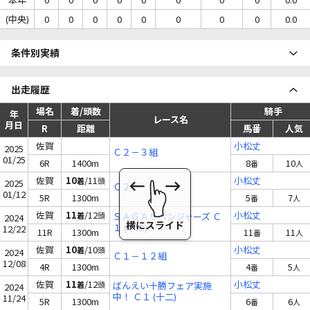
(中央)
0
0
0
0
0
0
0
0
0.0
条件別実績
出走履歴
場名
着/頭数
騎手
年
レース名
月日
R
距離
馬番
人気
佐賀
小松丈
2025
Ｃ２－３組
01/25
6R
1400m
8
10
番
人
佐賀
10
/11
小松丈
着
頭
2025
Ｃ２
01/12
5R
1300m
5
7
番
人
佐賀
11
/12
小松丈
着
頭
ＳＡＧＡリベンジャーズ Ｃ
2024
１ (十二)
12/22
11R
1300m
11
11
番
人
佐賀
10
/10
小松丈
着
頭
2024
Ｃ１－１２組
12/08
4R
1300m
4
5
番
人
佐賀
11
/12
小松丈
着
頭
ばんえい十勝フェア実施
2024
中！ Ｃ１ (十二)
11/24
5R
1300m
6
6
番
人