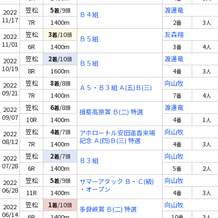
笠松
5
/9
渡邊竜
着
頭
2022
Ｂ４組
11/17
7R
1400m
2
3
番
人
笠松
3
/10
友森翔
着
頭
2022
Ｂ５組
11/01
6R
1400m
3
4
番
人
笠松
2
/10
渡邊竜
着
頭
2022
Ｂ５組
10/19
8R
1600m
4
3
番
人
笠松
8
/8
向山牧
着
頭
2022
Ａ５・Ｂ３組 Ａ(五)Ｂ(三)
09/21
7R
1400m
7
4
番
人
笠松
6
/8
渡邊竜
着
頭
2022
揖斐高原賞 Ｂ(二) 特選
09/07
10R
1400m
4
1
番
人
笠松
4
/7
向山牧
着
頭
アホロートル安田遥香来場
2022
記念 Ａ(四)Ｂ(三) 特選
08/12
7R
1400m
4
3
番
人
笠松
2
/7
向山牧
着
頭
2022
Ｂ３組
07/28
6R
1400m
5
2
番
人
笠松
5
/9
向山牧
着
頭
サマーアタック Ｂ・Ｃ(級)
2022
・オープン
06/28
11R
1400m
4
3
番
人
笠松
1
/10
向山牧
着
頭
2022
多良峡賞 Ｂ(二) 特選
06/14
6R
1400m
10
3
番
人