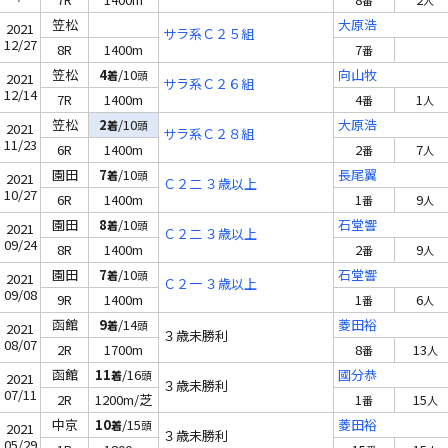
番
人
笠松
大原浩
2021
サラ系Ｃ２５組
12/27
8R
1400m
7
番
笠松
4
/10
向山牧
着
頭
2021
サラ系Ｃ２６組
12/14
7R
1400m
4
1
番
人
笠松
2
/10
大原浩
着
頭
2021
サラ系Ｃ２８組
11/23
6R
1400m
2
7
番
人
園田
7
/10
長尾翼
着
頭
2021
Ｃ２二 ３歳以上
10/27
6R
1400m
1
9
番
人
園田
8
/10
石堂響
着
頭
2021
Ｃ２二 ３歳以上
09/24
8R
1400m
2
9
番
人
園田
7
/10
石堂響
着
頭
2021
Ｃ２一 ３歳以上
09/08
9R
1400m
1
6
番
人
函館
9
/14
菱田裕
着
頭
2021
３歳未勝利
08/07
2R
1700m
8
13
番
人
函館
11
/16
國分恭
着
頭
2021
３歳未勝利
07/11
2R
1200m/芝
1
15
番
人
中京
10
/15
菱田裕
着
頭
2021
３歳未勝利
05/29