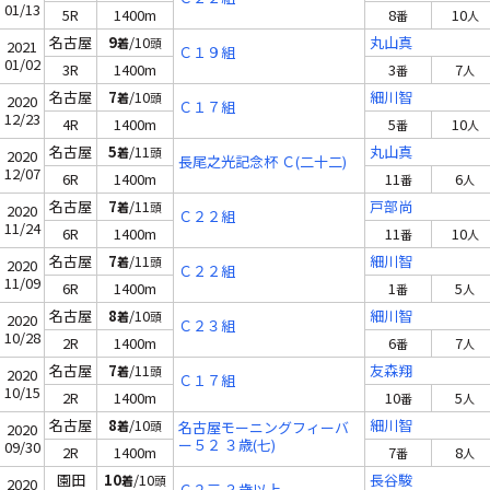
01/13
5R
1400m
8
10
番
人
名古屋
9
/10
丸山真
着
頭
2021
Ｃ１９組
01/02
3R
1400m
3
7
番
人
名古屋
7
/10
細川智
着
頭
2020
Ｃ１７組
12/23
4R
1400m
5
10
番
人
名古屋
5
/11
丸山真
着
頭
2020
長尾之光記念杯 Ｃ(二十二)
12/07
6R
1400m
11
6
番
人
名古屋
7
/11
戸部尚
着
頭
2020
Ｃ２２組
11/24
6R
1400m
11
10
番
人
名古屋
7
/11
細川智
着
頭
2020
Ｃ２２組
11/09
6R
1400m
1
5
番
人
名古屋
8
/10
細川智
着
頭
2020
Ｃ２３組
10/28
2R
1400m
6
7
番
人
名古屋
7
/11
友森翔
着
頭
2020
Ｃ１７組
10/15
2R
1400m
10
5
番
人
名古屋
8
/10
細川智
着
頭
名古屋モーニングフィーバ
2020
ー５２ ３歳(七)
09/30
2R
1400m
7
8
番
人
園田
10
/10
長谷駿
着
頭
2020
Ｃ２三 ３歳以上