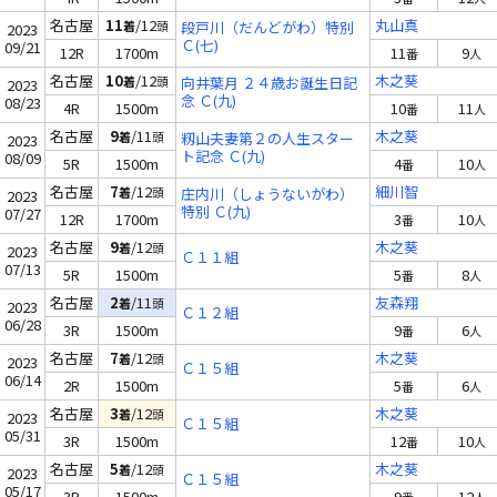
名古屋
11
/12
丸山真
着
頭
段戸川（だんどがわ）特別
2023
Ｃ(七)
09/21
12R
1700m
11
9
番
人
名古屋
10
/12
木之葵
着
頭
向井葉月 ２４歳お誕生日記
2023
念 Ｃ(九)
08/23
4R
1500m
10
11
番
人
名古屋
9
/11
木之葵
着
頭
籾山夫妻第２の人生スター
2023
ト記念 Ｃ(九)
08/09
5R
1500m
4
10
番
人
名古屋
7
/12
細川智
着
頭
庄内川（しょうないがわ）
2023
特別 Ｃ(九)
07/27
12R
1700m
3
10
番
人
名古屋
9
/12
木之葵
着
頭
2023
Ｃ１１組
07/13
5R
1500m
5
8
番
人
名古屋
2
/11
友森翔
着
頭
2023
Ｃ１２組
06/28
3R
1500m
9
6
番
人
名古屋
7
/12
木之葵
着
頭
2023
Ｃ１５組
06/14
2R
1500m
5
6
番
人
名古屋
3
/12
木之葵
着
頭
2023
Ｃ１５組
05/31
3R
1500m
12
10
番
人
名古屋
5
/12
木之葵
着
頭
2023
Ｃ１５組
05/17
3R
1500m
9
12