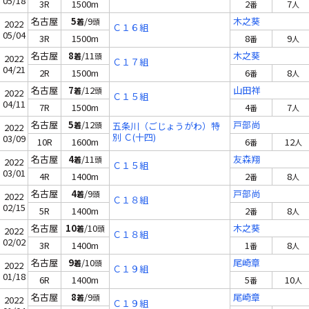
05/18
3R
1500m
2
7
番
人
名古屋
5
/9
木之葵
着
頭
2022
Ｃ１６組
05/04
3R
1500m
8
9
番
人
名古屋
8
/11
木之葵
着
頭
2022
Ｃ１７組
04/21
2R
1500m
6
8
番
人
名古屋
7
/12
山田祥
着
頭
2022
Ｃ１５組
04/11
7R
1500m
4
7
番
人
名古屋
5
/12
戸部尚
着
頭
五条川（ごじょうがわ）特
2022
別 Ｃ(十四)
03/09
10R
1600m
6
12
番
人
名古屋
4
/11
友森翔
着
頭
2022
Ｃ１５組
03/01
4R
1400m
2
8
番
人
名古屋
4
/9
戸部尚
着
頭
2022
Ｃ１８組
02/15
5R
1400m
2
8
番
人
名古屋
10
/10
木之葵
着
頭
2022
Ｃ１８組
02/02
3R
1400m
1
8
番
人
名古屋
9
/10
尾崎章
着
頭
2022
Ｃ１９組
01/18
6R
1400m
5
10
番
人
名古屋
8
/9
尾崎章
着
頭
2022
Ｃ１９組