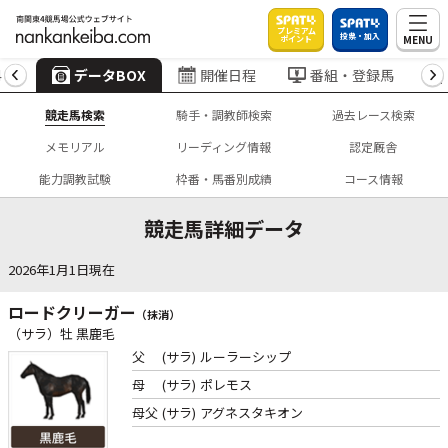
プレミアム
投票・加入
MENU
ポイント
4
データBOX
開催日程
番組・登録馬
競走馬検索
騎手・調教師検索
過去レース検索
メモリアル
リーディング情報
認定厩舎
能力調教試験
枠番・馬番別成績
コース情報
競走馬詳細データ
2026年1月1日現在
ロードクリーガー
（抹消）
（サラ）牡 黒鹿毛
父
(サラ)
ルーラーシップ
母
(サラ)
ポレモス
母父
(サラ)
アグネスタキオン