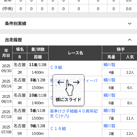
(中央)
0
0
0
0
0
0
0
0
0.0
条件別実績
出走履歴
場名
着/頭数
騎手
年
レース名
月日
R
距離
馬番
人気
名古屋
11
/12
細川智
着
頭
2025
Ｃ９組
09/30
2R
1400m
4
12
番
人
名古屋
8
/12
細川智
着
頭
名古屋モーニングフィーバ
2025
ー４０ Ｃ(十一)
09/16
2R
1500m
6
6
番
人
名古屋
10
/11
細川智
着
頭
2025
Ｃ１５組
08/19
4R
1400m
6
8
番
人
名古屋
5
/11
細川智
着
頭
高季けさ子結婚４０周年記
2025
念 Ｃ(十八)
07/18
6R
1500m
7
11
番
人
名古屋
9
/12
細川智
着
頭
2025
Ｃ１８組
07/08
5R
1500m
2
12
番
人