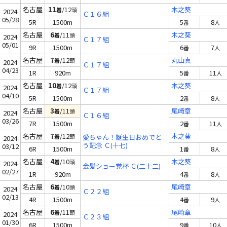
名古屋
11
/12
木之葵
着
頭
2024
Ｃ１６組
05/28
5R
1500m
5
8
番
人
名古屋
6
/11
木之葵
着
頭
2024
Ｃ１７組
05/01
9R
1500m
6
7
番
人
名古屋
7
/12
丸山真
着
頭
2024
Ｃ１７組
04/23
1R
920m
5
11
番
人
名古屋
10
/12
木之葵
着
頭
2024
Ｃ１７組
04/10
5R
1500m
2
8
番
人
名古屋
3
/11
尾崎章
着
頭
2024
Ｃ１６組
03/26
7R
1500m
2
11
番
人
名古屋
7
/12
木之葵
着
頭
愛ちゃん！誕生日おめでと
2024
う記念 Ｃ(十七)
03/12
6R
1500m
1
8
番
人
名古屋
4
/10
木之葵
着
頭
2024
金髪ショー党杯 Ｃ(二十二)
02/27
1R
920m
4
8
番
人
名古屋
6
/10
尾崎章
着
頭
2024
Ｃ２２組
02/13
4R
1500m
4
9
番
人
名古屋
6
/11
尾崎章
着
頭
2024
Ｃ２３組
01/30
6R
1500m
9
10
番
人