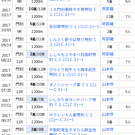
8R
1200m
5
6
番
人
門別
10
/12
阿部龍
着
頭
ＪＡ門別美味ネギ君特別 Ｃ
2017
１ (二)Ｃ２(一)
10/17
9R
1200m
12
7
番
人
門別
5
/11
阿部龍
着
頭
2017
百日草特別 Ｃ１ (三)Ｃ２(一)
10/03
9R
1200m
2
5
番
人
門別
4
/11
阿部龍
着
頭
しんとく新そば祭り特別 Ｃ
2017
１ (三)Ｃ２(一)
09/19
9R
1200m
2
4
番
人
門別
2
/10
阿部龍
着
頭
ししゃもとやまべ日高町特
2017
別 Ｃ１ (三)Ｃ２(一)
08/22
11R
1200m
1
7
番
人
門別
10
/12
山本咲
着
頭
びらとり和牛５５周年記念
2017
特別 Ｃ１ (三)Ｃ２(一)
08/08
10R
1200m
5
7
番
人
門別
4
/10
山本咲
着
頭
ダノンシャーク賞 Ｃ１ (三)
2017
～Ｃ３(一)
07/25
11R
1200m
8
5
番
人
門別
2
/7
山本咲
着
頭
いしかり浜サンドパーク特
2017
別 Ｃ２ (二)Ｃ３(一)
07/11
10R
1200m
1
4
番
人
門別
7
/10
山本咲
着
頭
ホクレンえん麦特別 Ｃ１
2017
(三)～Ｃ３(一)
06/27
11R
1200m
6
5
番
人
門別
2
/8
山本咲
着
頭
平取町芽生すずらん群生地
2017
特別 Ｃ２ (二)Ｃ３(一)