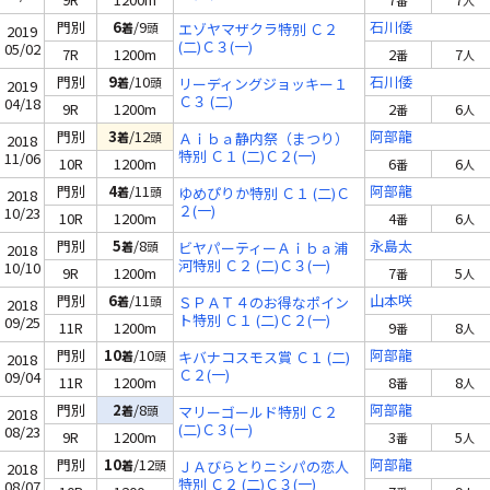
番
人
門別
6
/9
石川倭
着
頭
エゾヤマザクラ特別 Ｃ２
2019
(二)Ｃ３(一)
05/02
7R
1200m
2
7
番
人
門別
9
/10
石川倭
着
頭
リーディングジョッキー１
2019
Ｃ３ (二)
04/18
9R
1200m
2
6
番
人
門別
3
/12
阿部龍
着
頭
Ａｉｂａ静内祭（まつり）
2018
特別 Ｃ１ (二)Ｃ２(一)
11/06
10R
1200m
6
6
番
人
門別
4
/11
阿部龍
着
頭
ゆめぴりか特別 Ｃ１ (二)Ｃ
2018
２(一)
10/23
10R
1200m
4
6
番
人
門別
5
/8
永島太
着
頭
ビヤパーティーＡｉｂａ浦
2018
河特別 Ｃ２ (二)Ｃ３(一)
10/10
9R
1200m
7
5
番
人
門別
6
/11
山本咲
着
頭
ＳＰＡＴ４のお得なポイン
2018
ト特別 Ｃ１ (二)Ｃ２(一)
09/25
11R
1200m
9
8
番
人
門別
10
/10
阿部龍
着
頭
キバナコスモス賞 Ｃ１ (二)
2018
Ｃ２(一)
09/04
11R
1200m
8
8
番
人
門別
2
/8
阿部龍
着
頭
マリーゴールド特別 Ｃ２
2018
(二)Ｃ３(一)
08/23
9R
1200m
3
5
番
人
門別
10
/12
阿部龍
着
頭
ＪＡびらとりニシパの恋人
2018
特別 Ｃ２ (二)Ｃ３(一)
08/07