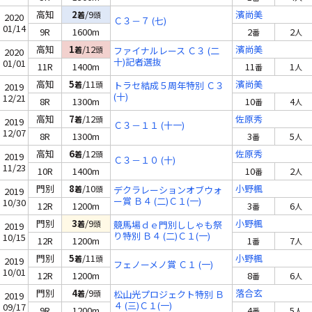
高知
2
/9
濱尚美
着
頭
2020
Ｃ３－７ (七)
01/14
9R
1600m
2
2
番
人
高知
1
/12
濱尚美
着
頭
ファイナルレース Ｃ３ (二
2020
十)記者選抜
01/01
11R
1400m
11
1
番
人
高知
5
/11
濱尚美
着
頭
トラセ結成５周年特別 Ｃ３
2019
(十)
12/21
8R
1300m
10
4
番
人
高知
7
/12
佐原秀
着
頭
2019
Ｃ３－１１ (十一)
12/07
8R
1300m
3
5
番
人
高知
6
/12
佐原秀
着
頭
2019
Ｃ３－１０ (十)
11/23
10R
1400m
10
2
番
人
門別
8
/10
小野楓
着
頭
デクラレーションオブウォ
2019
ー賞 Ｂ４ (二)Ｃ１(一)
10/30
12R
1200m
3
6
番
人
門別
3
/9
小野楓
着
頭
競馬場ｄｅ門別ししゃも祭
2019
り特別 Ｂ４ (二)Ｃ１(一)
10/15
12R
1200m
1
7
番
人
門別
5
/11
小野楓
着
頭
2019
フェノーメノ賞 Ｃ１ (一)
10/01
12R
1200m
8
6
番
人
門別
4
/9
落合玄
着
頭
松山光プロジェクト特別 Ｂ
2019
４ (三)Ｃ１(一)
09/17
9R
1200m
4
5
番
人