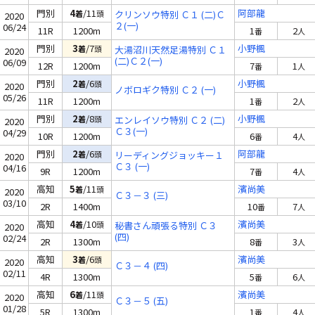
門別
4
/11
阿部龍
着
頭
クリンソウ特別 Ｃ１ (二)Ｃ
2020
２(一)
06/24
11R
1200m
1
2
番
人
門別
3
/7
小野楓
着
頭
大湯沼川天然足湯特別 Ｃ１
2020
(二)Ｃ２(一)
06/09
12R
1200m
7
1
番
人
門別
2
/6
小野楓
着
頭
2020
ノボロギク特別 Ｃ２ (一)
05/26
11R
1200m
1
2
番
人
門別
2
/8
小野楓
着
頭
エンレイソウ特別 Ｃ２ (二)
2020
Ｃ３(一)
04/29
10R
1200m
6
4
番
人
門別
2
/6
阿部龍
着
頭
リーディングジョッキー１
2020
Ｃ３ (一)
04/16
9R
1200m
7
4
番
人
高知
5
/11
濱尚美
着
頭
2020
Ｃ３－３ (三)
03/10
2R
1400m
10
7
番
人
高知
4
/10
濱尚美
着
頭
秘書さん頑張る特別 Ｃ３
2020
(四)
02/24
2R
1300m
8
3
番
人
高知
3
/6
濱尚美
着
頭
2020
Ｃ３－４ (四)
02/11
4R
1300m
5
6
番
人
高知
6
/11
濱尚美
着
頭
2020
Ｃ３－５ (五)
01/28
5R
1300m
1
4
番
人