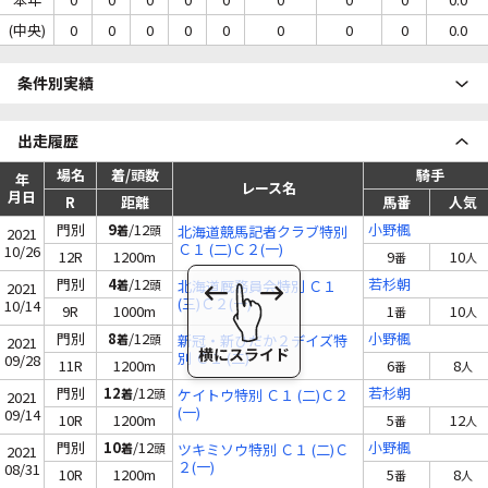
(中央)
0
0
0
0
0
0
0
0
0.0
条件別実績
出走履歴
場名
着/頭数
騎手
年
レース名
月日
R
距離
馬番
人気
門別
9
/12
小野楓
着
頭
北海道競馬記者クラブ特別
2021
Ｃ１ (二)Ｃ２(一)
10/26
12R
1200m
9
10
番
人
門別
4
/12
若杉朝
着
頭
北海道厩務員会特別 Ｃ１
2021
(三)Ｃ２(一)
10/14
9R
1000m
1
10
番
人
門別
8
/12
小野楓
着
頭
新冠・新ひだか２デイズ特
2021
別 Ｃ１ (二)
09/28
11R
1200m
6
8
番
人
門別
12
/12
若杉朝
着
頭
ケイトウ特別 Ｃ１ (二)Ｃ２
2021
(一)
09/14
10R
1200m
5
12
番
人
門別
10
/12
小野楓
着
頭
ツキミソウ特別 Ｃ１ (二)Ｃ
2021
２(一)
08/31
10R
1200m
5
8
番
人