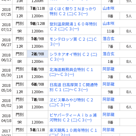
10R
1200m
7
9
番
人
門別
7
/11
山本咲
着
頭
ほくほく祭りＩＮまっかり
2018
特別 Ｃ２ (二)Ｃ３(一)
07/25
12R
1200m
8
5
番
人
門別
9
/12
山本咲
着
頭
登別温泉開湯１６０年特別
2018
Ｃ２ (二)Ｃ３(一)
07/12
9R
1200m
11
8
番
人
門別
5
/9
落合玄
着
頭
モンテロッソ賞 Ｃ２ (二)Ｃ
2018
３(一)
06/27
12R
1200m
7
6
番
人
門別
2
/9
落合玄
着
頭
シラネアオイ特別 Ｃ２ (二)
2018
Ｃ３(一)
06/12
8R
1200m
1
8
番
人
門別
8
/9
阿部龍
着
頭
北海道厩務員会特別 Ｃ１
2018
(二)～Ｃ３(一)
05/30
11R
1200m
3
6
番
人
門別
6
/9
阿部龍
着
頭
日高道 日高厚賀ＩＣ開通特
2018
別 Ｃ１ (二)～Ｃ３(一)
05/16
12R
1200m
9
8
番
人
門別
7
/8
阿部龍
着
頭
ヱビス華みやび特別 Ｃ２
2018
(二)Ｃ３(一)
05/02
10R
1200m
8
6
番
人
門別
阿部龍
ビヤパーティーＡｉｂａ浦
2018
河特別 Ｃ２ (二)Ｃ３(一)
04/18
9R
1200m
8
番
門別
5
/11
阿部龍
着
頭
楽天競馬１０周年特別 Ｃ１
2017
(二)Ｃ２(一)
10/31