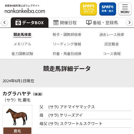
プレミアム
投票・加入
MENU
ポイント
4
データBOX
開催日程
番組・登録馬
競走馬検索
騎手・調教師検索
過去レース検索
メモリアル
リーディング情報
認定厩舎
能力調教試験
枠番・馬番別成績
コース情報
競走馬詳細データ
2024年6月1日現在
カグラハヤテ
（抹消）
（サラ）牝 鹿毛
父
(サラ)
アドマイヤマックス
母
(サラ)
ケリーズアイ
母父
(サラ)
スクワートルスクワート