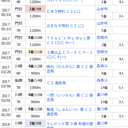
06/01
4R
1200m
1
4
番
人
門別
1
/9
山本咲
着
頭
2017
ビオラ特別 Ｃ３ (二)
05/18
9R
1200m
5
3
番
人
門別
山本咲
2017
はまなす特別 Ｃ３ (二)
05/10
7R
1200m
5
番
門別
8
/10
宮崎光
着
頭
Ｔｈａｔ’ｓ Ｍｙ Ｗａｙ賞
2017
Ｃ３ (三)Ｃ４(一)
05/03
7R
1200m
2
3
番
人
門別
3
/11
宮崎光
着
頭
３歳以上 Ｃ３－３ Ｃ４－１
2017
(三)Ｃ４(一)
04/18
6R
1200m
11
4
番
人
川崎
4
/12
森泰斗
着
頭
弾丸（だんがん）賞 Ｃ２ 選
2017
定馬
02/28
6R
900m
6
4
番
人
船橋
5
/14
森泰斗
着
頭
2017
Ｃ２ 選抜馬
02/06
7R
1000m
14
5
番
人
川崎
6
/12
瀧川寿
着
頭
一閃（いっせん）賞 Ｃ２ 選
2017
定馬
02/01
7R
900m
10
3
番
人
川崎
5
/12
瀧川寿
着
頭
駿逸（しゅんいつ）賞 Ｃ２
2017
選定馬
01/03
6R
900m
5
3
番
人
川崎
2
/8
瀧川寿
着
頭
トレビット賞 ３歳 未格付選
2016