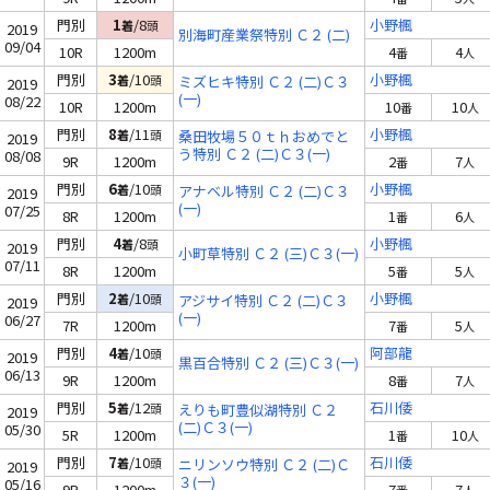
門別
1
/8
小野楓
着
頭
2019
別海町産業祭特別 Ｃ２ (二)
09/04
10R
1200m
4
4
番
人
門別
3
/10
小野楓
着
頭
ミズヒキ特別 Ｃ２ (二)Ｃ３
2019
(一)
08/22
10R
1200m
10
10
番
人
門別
8
/11
小野楓
着
頭
桑田牧場５０ｔｈおめでと
2019
う特別 Ｃ２ (二)Ｃ３(一)
08/08
9R
1200m
2
7
番
人
門別
6
/10
小野楓
着
頭
アナベル特別 Ｃ２ (二)Ｃ３
2019
(一)
07/25
8R
1200m
1
6
番
人
門別
4
/8
小野楓
着
頭
2019
小町草特別 Ｃ２ (三)Ｃ３(一)
07/11
8R
1200m
5
5
番
人
門別
2
/10
小野楓
着
頭
アジサイ特別 Ｃ２ (二)Ｃ３
2019
(一)
06/27
7R
1200m
7
5
番
人
門別
4
/10
阿部龍
着
頭
2019
黒百合特別 Ｃ２ (三)Ｃ３(一)
06/13
9R
1200m
8
7
番
人
門別
5
/12
石川倭
着
頭
えりも町豊似湖特別 Ｃ２
2019
(二)Ｃ３(一)
05/30
5R
1200m
1
10
番
人
門別
7
/10
石川倭
着
頭
ニリンソウ特別 Ｃ２ (二)Ｃ
2019
３(一)
05/16
9R
1200m
7
7