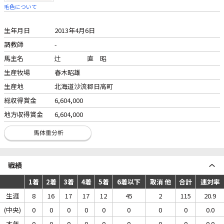
毛色について
生年月日
2013年4月6日
調教師
-
馬主名
辻 直 昭
生産牧場
春木昭雄
生産地
北海道沙流郡日高町
総収得賞金
6,604,000
地方収得賞金
6,604,000
戦績
1着
2着
3着
4着
5着
6着以下
取消 他
合計
連対率
生涯
8
16
17
17
12
45
2
115
20.9
(中央)
0
0
0
0
0
0
0
0
0.0
本年
0
0
0
0
0
0
0
0
0.0