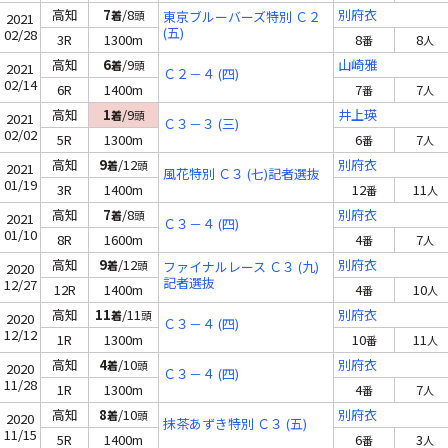
高知
7
/8
別府衣
着
頭
東京ブルーバーズ特別 Ｃ２
2021
(五)
02/28
3R
1300m
8
8
番
人
高知
6
/9
山崎雅
着
頭
2021
Ｃ２－４ (四)
02/14
6R
1400m
7
7
番
人
高知
1
/9
井上瑛
着
頭
2021
Ｃ３－３ (三)
02/02
5R
1300m
6
7
番
人
高知
9
/12
別府衣
着
頭
2021
風花特別 Ｃ３ (七)記者選抜
01/19
3R
1400m
12
11
番
人
高知
7
/8
別府衣
着
頭
2021
Ｃ３－４ (四)
01/10
8R
1600m
4
7
番
人
高知
9
/12
別府衣
着
頭
ファイナルレース Ｃ３ (九)
2020
記者選抜
12/27
12R
1400m
4
10
番
人
高知
11
/11
別府衣
着
頭
2020
Ｃ３－４ (四)
12/12
1R
1300m
10
11
番
人
高知
4
/10
別府衣
着
頭
2020
Ｃ３－４ (四)
11/28
1R
1300m
4
7
番
人
高知
8
/10
別府衣
着
頭
2020
抹茶あずき特別 Ｃ３ (五)
11/15
5R
1400m
6
3
番
人