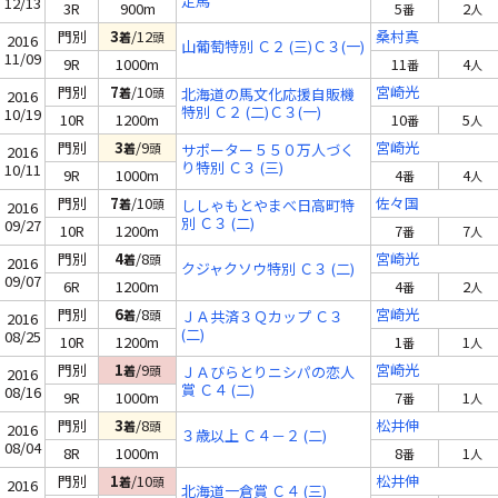
定馬
12/13
3R
900m
5
2
番
人
門別
3
/12
桑村真
着
頭
2016
山葡萄特別 Ｃ２ (三)Ｃ３(一)
11/09
9R
1000m
11
4
番
人
門別
7
/10
宮崎光
着
頭
北海道の馬文化応援自販機
2016
特別 Ｃ２ (二)Ｃ３(一)
10/19
10R
1200m
10
5
番
人
門別
3
/9
宮崎光
着
頭
サポーター５５０万人づく
2016
り特別 Ｃ３ (三)
10/11
9R
1000m
4
4
番
人
門別
7
/10
佐々国
着
頭
ししゃもとやまべ日高町特
2016
別 Ｃ３ (二)
09/27
10R
1200m
7
7
番
人
門別
4
/8
宮崎光
着
頭
2016
クジャクソウ特別 Ｃ３ (二)
09/07
6R
1200m
4
2
番
人
門別
6
/8
宮崎光
着
頭
ＪＡ共済３Ｑカップ Ｃ３
2016
(二)
08/25
10R
1200m
1
1
番
人
門別
1
/9
宮崎光
着
頭
ＪＡびらとりニシパの恋人
2016
賞 Ｃ４ (二)
08/16
9R
1000m
7
1
番
人
門別
3
/8
松井伸
着
頭
2016
３歳以上 Ｃ４－２ (二)
08/04
8R
1000m
8
1
番
人
門別
1
/10
松井伸
着
頭
2016
北海道一倉賞 Ｃ４ (三)