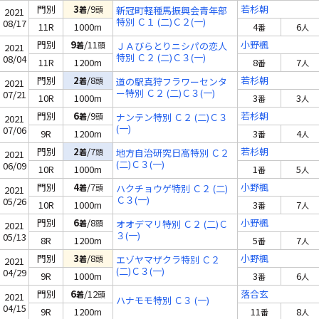
門別
3
/9
若杉朝
着
頭
新冠町軽種馬振興会青年部
2021
特別 Ｃ１ (二)Ｃ２(一)
08/17
11R
1000m
4
6
番
人
門別
9
/11
小野楓
着
頭
ＪＡびらとりニシパの恋人
2021
特別 Ｃ２ (二)Ｃ３(一)
08/04
11R
1200m
8
7
番
人
門別
2
/8
若杉朝
着
頭
道の駅真狩フラワーセンタ
2021
ー特別 Ｃ２ (二)Ｃ３(一)
07/21
10R
1000m
3
3
番
人
門別
6
/9
若杉朝
着
頭
ナンテン特別 Ｃ２ (二)Ｃ３
2021
(一)
07/06
9R
1200m
3
4
番
人
門別
2
/7
若杉朝
着
頭
地方自治研究日高特別 Ｃ２
2021
(二)Ｃ３(一)
06/09
10R
1000m
1
5
番
人
門別
4
/7
小野楓
着
頭
ハクチョウゲ特別 Ｃ２ (二)
2021
Ｃ３(一)
05/26
10R
1000m
3
7
番
人
門別
6
/8
小野楓
着
頭
オオデマリ特別 Ｃ２ (二)Ｃ
2021
３(一)
05/13
8R
1200m
5
7
番
人
門別
3
/8
小野楓
着
頭
エゾヤマザクラ特別 Ｃ２
2021
(二)Ｃ３(一)
04/29
9R
1000m
3
6
番
人
門別
6
/12
落合玄
着
頭
2021
ハナモモ特別 Ｃ３ (一)
04/15
9R
1200m
11
8
番
人