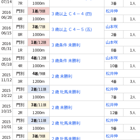
07/14
7R
1000m
3
1
番
人
門別
1
/9
松井伸
着
頭
2016
３歳以上 Ｃ４－４ (四)
06/28
6R
1000m
1
1
番
人
門別
3
/7
山本咲
着
頭
2016
３歳以上 Ｃ４－５ (五)
06/15
8R
1000m
2
1
番
人
門別
1
/12
山本咲
着
頭
2016
３歳条件 未勝利
05/31
1R
1000m
8
1
番
人
門別
4
/12
山本咲
着
頭
2016
３歳条件 未勝利
05/18
4R
1000m
10
1
番
人
門別
4
/9
松井伸
着
頭
2015
２歳 未勝利
11/12
3R
1200m
4
3
番
人
門別
2
/11
松井伸
着
頭
2015
２歳 牝馬未勝利
10/22
1R
1000m
7
2
番
人
門別
3
/11
松井伸
着
頭
2015
２歳 未勝利
10/15
2R
1200m
12
5
番
人
門別
2
/11
松井伸
着
頭
2015
２歳 牝馬未勝利
10/01
5R
1000m
9
3
番
人
門別
3
/9
松井伸
着
頭
2015
２歳 牝馬未勝利