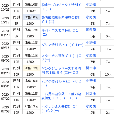
門別
5
/10
小野楓
着
頭
松山光プロジェクト特別 Ｃ
2020
１ (一)
10/27
10R
1200m
4
5
番
人
門別
2
/10
小野楓
着
頭
静内軽種馬生産振興会特別
2020
Ｃ１ (二)
10/13
9R
1200m
8
7
番
人
門別
7
/12
阿部龍
着
頭
キバナコスモス特別 Ｃ１
2020
(二)
09/29
8R
1200m
1
9
番
人
門別
8
/11
小野楓
着
頭
2020
ダリア特別 Ｂ４ (二)Ｃ１(一)
09/15
9R
1200m
2
11
番
人
門別
8
/11
小野楓
着
頭
スターチス特別 Ｃ１ (二)Ｃ
2020
２(一)
09/02
10R
1200m
7
7
番
人
門別
3
/12
関本玲
着
頭
ヤングジョッキーズＴＲ門
2020
別 第１戦 Ｂ４ (二)～Ｃ２
08/20
10R
1200m
6
10
番
人
(一)
門別
4
/10
小野楓
着
頭
ムクゲ特別 Ｂ４ (二)～Ｃ２
2020
(一)
08/04
10R
1200m
3
3
番
人
門別
5
/11
阿部龍
着
頭
三石昆布温泉蔵三・静内温
2020
泉特別 Ｃ２ (二)Ｃ３(一)
07/22
11R
1200m
7
7
番
人
門別
6
/12
小野楓
着
頭
ホクレンえん麦特別 Ｃ１
2020
(二)Ｃ２(一)
07/08
10R
1200m
2
2
番
人