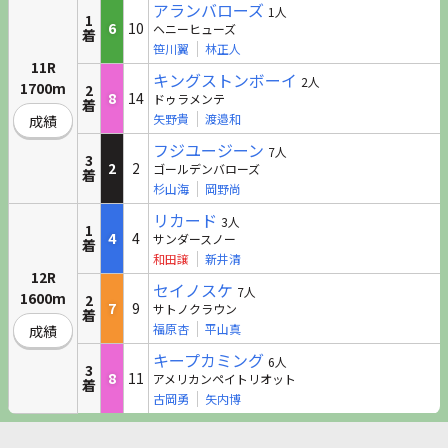
アランバローズ
1人
1
6
10
ヘニーヒューズ
着
笹川翼
林正人
11R
キングストンボーイ
2人
1700m
2
8
14
ドゥラメンテ
着
矢野貴
渡邉和
成績
フジユージーン
7人
3
2
2
ゴールデンバローズ
着
杉山海
岡野尚
リカード
3人
1
4
4
サンダースノー
着
和田譲
新井清
12R
セイノスケ
7人
1600m
2
7
9
サトノクラウン
着
福原杏
平山真
成績
キープカミング
6人
3
8
11
アメリカンペイトリオット
着
古岡勇
矢内博