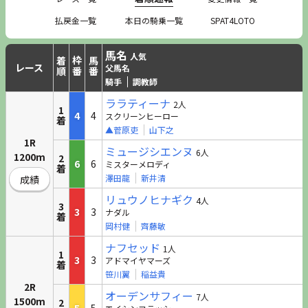
払戻金一覧
本日の騎乗一覧
SPAT4LOTO
馬名
人気
着順
枠番
馬番
レース
父馬名
騎手
調教師
ララティーナ
2人
1
4
4
スクリーンヒーロー
着
▲菅原吏
山下之
1R
ミュージシエンヌ
6人
1200m
2
6
6
ミスターメロディ
着
澤田龍
新井清
成績
リュウノヒナギク
4人
3
3
3
ナダル
着
岡村健
齊藤敏
ナフセッド
1人
1
3
3
アドマイヤマーズ
着
笹川翼
稲益貴
2R
オーデンサフィー
7人
1500m
2