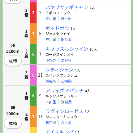
ハヤブサアポチャン
2人
3
3
3
アポロソニック
着
笹川翼
茂木浩
ポッドボウ
1人
1
7
8
ジャスタウェイ
着
笹川翼
稲益貴
5R
キャッスルシャイン
10人
1200m
2
6
7
ロージズインメイ
着
小杉亮
渋谷博
成績
レディジャン
4人
3
8
11
エイシンフラッシュ
着
篠谷葵
石崎駿
アライグマパンチ
4人
1
6
9
ルックスザットキル
着
本田重
箕輪武
6R
ラヴィンローゼス
9人
1000m
2
7
11
シニスターミニスター
着
藤江渉
八木喜
成績
アイスキング
1人