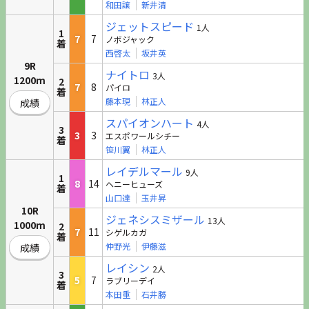
和田譲
新井清
ジェットスピード
1人
1
7
7
ノボジャック
着
西啓太
坂井英
9R
ナイトロ
3人
1200m
2
7
8
パイロ
着
藤本現
林正人
成績
スパイオンハート
4人
3
3
3
エスポワールシチー
着
笹川翼
林正人
レイデルマール
9人
1
8
14
ヘニーヒューズ
着
山口達
玉井昇
10R
ジェネシスミザール
13人
1000m
2
7
11
シゲルカガ
着
仲野光
伊藤滋
成績
レイシン
2人
3
5
7
ラブリーデイ
着
本田重
石井勝