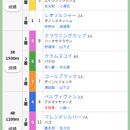
5
5
エイシンフラッシュ
着
秋元耕
小澤宏
成績
レオソルジャー
2人
3
1
1
ダノンスマッシュ
着
仲野光
渡邊貴
クラウニングカップ
3人
1
8
8
リーチザクラウン
着
野畑凌
山下之
3R
クラムスコイ
4人
1500m
2
6
6
パイロ
着
笹川翼
米谷康
成績
コールブラック
1人
3
7
7
ダノンレジェンド
着
澤田龍
山下之
ベルヴィヴァン
1人
1
4
4
アドマイヤマーズ
着
矢野貴
川島一
4R
フレンドシルバー
7人
1200m
2
8
11
バゴ
着
藤本現
佐々功
成績