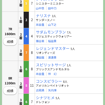
3
5
7
シニスターミニスター
着
山中悠
田中力
ナリスナ
3人
1
2
2
サンダースノー
着
本田重
山下之
7R
サダムモンブラン
7人
1600m
2
4
4
マジェスティックウォリアー
着
篠谷葵
稲益貴
成績
レジェンドマスター
5人
3
7
8
リオンディーズ
着
澤田龍
渡邊貴
スピリットサージ
1人
1
6
8
ブリックスアンドモルタル
着
本田重
林 幻
8R
コンスピラシー
8人
1200m
2
8
11
アメリカンペイトリオット
着
古岡勇
矢内博
成績
シナツヒメ
5人
3
6
7
ドレフォン
着