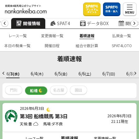
プレミアム
投票・加入
MENU
ポイント
プ
開催情報
SPAT4
データBOX
開催日
レース一覧
変更情報一覧
着順速報
払戻金一覧
本日の騎乗一覧
開催日程
組合せ数計算
SPAT4LOTO
着順速報
6/3
6/4
6/5
6/6
6/7
6/8
(水)
(木)
(金)
(土)
(日)
(月)
門別
名古屋
園田
船橋
2026年6月3日
第3回 船橋競馬 第3日
2026年6月3日
21:11現在
天候:曇
馬場:ダ不良
着順速報
レース一覧
変更情報一覧