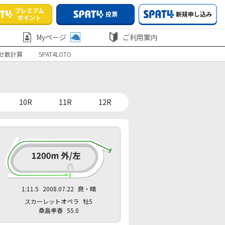
プレミアム
投票
新規申し込み
ポイント
Myページ
ご利用案内
せ数計算
SPAT4LOTO
10R
11R
12R
1:11.5
2008.07.22
良・晴
スカーレットオペラ
牡5
桑島孝春
55.0