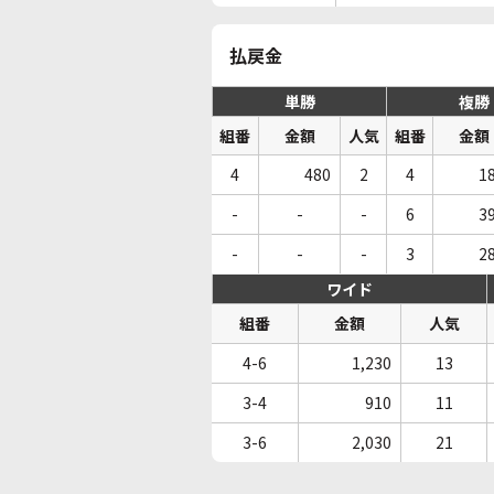
払戻金
単勝
複勝
組番
金額
人気
組番
金額
4
480
2
4
1
-
-
-
6
3
-
-
-
3
2
ワイド
組番
金額
人気
4-6
1,230
13
3-4
910
11
3-6
2,030
21