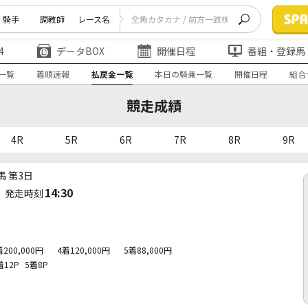
騎手
調教師
レース名
4
データBOX
開催日程
番組・登録馬
一覧
着順速報
払戻金一覧
本日の騎乗一覧
開催日程
組合
競走成績
4R
5R
6R
7R
8R
9R
馬 第3日
14:30
発走時刻
着200,000円
4着120,000円
5着88,000円
着12P
5着8P