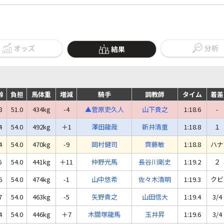
オッズ
分析
結果
齢
負担
馬体重
増減
騎手
調教師
タイム
着差
8
51.0
434kg
-4
▲菅原吏久人
山下貴之
1:18.6
-
4
54.0
492kg
＋1
澤田龍哉
新井清重
1:18.8
１
4
54.0
470kg
-9
岡村健司
齊藤敏
1:18.8
ハナ
5
54.0
441kg
＋11
仲野光馬
長谷川剛史
1:19.2
２
6
54.0
474kg
-1
山中悠希
佐々木清明
1:19.3
クビ
7
54.0
463kg
-5
矢野貴之
山田信大
1:19.4
3/4
4
54.0
446kg
＋7
木間塚龍馬
玉井昇
1:19.6
3/4