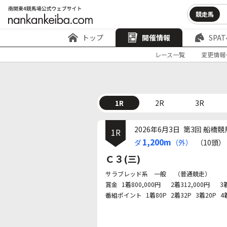
競走馬
トップ
開催情報
SPAT
レース一覧
変更情報
1R
2R
3R
2026年6月3日
第3回 船橋競
1R
1,200m
ダ
（外）
（10頭）
Ｃ３(三)
サラブレッド系 一般
（普通競走）
賞金
1着800,000円
2着312,000円
3
番組ポイント
1着80P
2着32P
3着20P
4