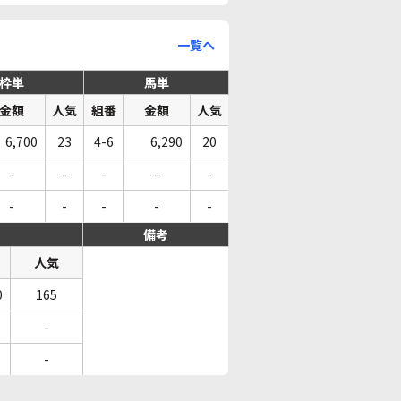
一覧へ
枠単
馬単
金額
人気
組番
金額
人気
6,700
23
4-6
6,290
20
-
-
-
-
-
-
-
-
-
-
備考
人気
0
165
-
-