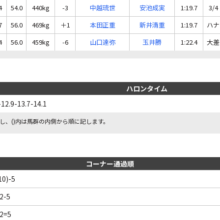
4
54.0
440kg
-3
中越琉世
安池成実
1:19.7
3/4
7
56.0
469kg
＋1
本田正重
新井清重
1:19.7
ハナ
4
56.0
459kg
-6
山口達弥
玉井勝
1:22.4
大差
ハロンタイム
-12.9-13.7-14.1
し、()内は馬群の内側から順に記します。
コーナー通過順
,10)-5
,2-5
,2=5