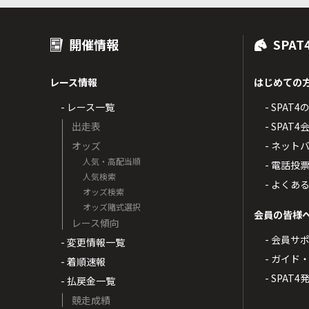
開催情報
SPAT
レース情報
はじめての
- レース一覧
- SPAT
出走表
- SPA
オッズ
- ネッ
人気・高配当順
- 電話投
人気検索
- よくあ
オッズ検索
オッズ賭式選択
会員の皆様
レース傾向
- 会員サ
- 変更情報一覧
- ガイド
- 着順速報
- SPAT
- 払戻金一覧
競走成績