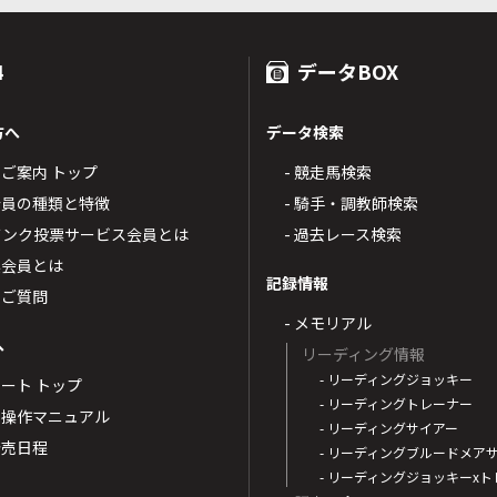
4
データBOX
方へ
データ検索
4のご案内 トップ
- 競走馬検索
T4会員の種類と特徴
- 騎手・調教師検索
トバンク投票サービス会員とは
- 過去レース検索
票会員とは
記録情報
るご質問
- メモリアル
へ
リーディング情報
- リーディングジョッキー
ポート トップ
- リーディングトレーナー
・操作マニュアル
- リーディングサイアー
4発売日程
- リーディングブルードメア
- リーディングジョッキーx