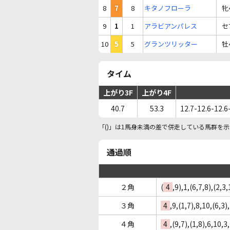
8
7
8
キタノフローラ
牝
9
1
1
アラビアンパレス
セ
10
5
5
グランツリッター
牡
タイム
上がり3F
上がり4F
40.7
53.3
12.7-12.6-12.6
「()」は1馬身未満の差で併走している馬群を示
通過順
２角
(
4
,9),1,(6,7,8),(2,3
３角
4
,9,(1,7),8,10,(6,3)
４角
4
,(9,7),(1,8),6,10,3