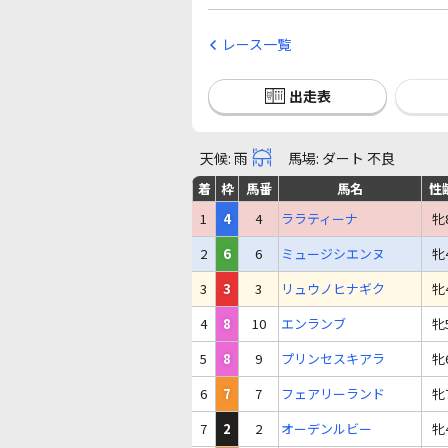
レース一覧
出走表
天候: 雨
馬場: ダート 不良
着
枠
馬番
馬名
性
1
4
4
ララティーナ
牝
2
6
6
ミュージシエンヌ
牝
3
3
3
リュウノヒナギク
牝
4
8
10
エンランブ
牝
5
8
9
プリンセスキアラ
牝
6
7
7
フェアリーランド
牝
7
2
2
オーデンルビー
牝