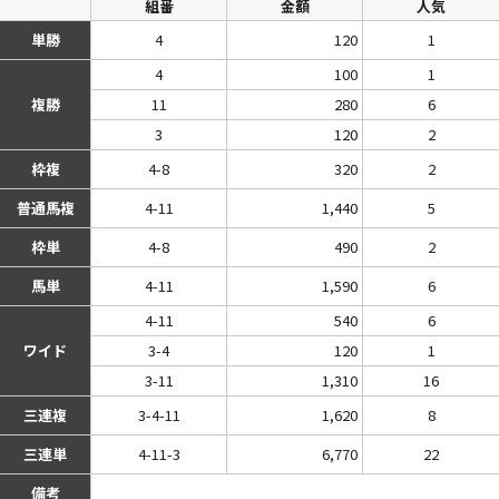
組番
金額
人気
単勝
4
120
1
4
100
1
複勝
11
280
6
3
120
2
枠複
4-8
320
2
普通馬複
4-11
1,440
5
枠単
4-8
490
2
馬単
4-11
1,590
6
4-11
540
6
ワイド
3-4
120
1
3-11
1,310
16
三連複
3-4-11
1,620
8
三連単
4-11-3
6,770
22
備考