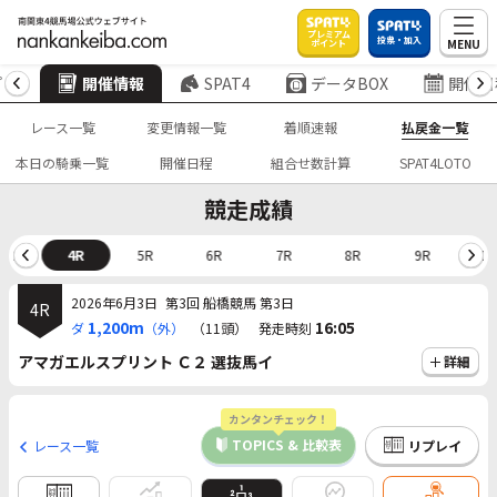
プレミアム
投票・加入
MENU
ポイント
プ
開催情報
SPAT4
データBOX
開催日
レース一覧
変更情報一覧
着順速報
払戻金一覧
本日の騎乗一覧
開催日程
組合せ数計算
SPAT4LOTO
競走成績
3R
4R
5R
6R
7R
8R
9R
10
2026年6月3日
第3回 船橋競馬 第3日
4R
1,200m
16:05
ダ
（外）
（11頭）
発走時刻
アマガエルスプリント Ｃ２ 選抜馬イ
詳細
カンタンチェック！
TOPICS & 比較表
レース一覧
リプレイ