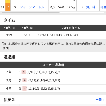
11
7
9
クイーンマートル
牝5
54.0
527kg
＋2
實川純一
稲
タイム
上がり3F
上がり4F
ハロンタイム
39.9
51.7
12.3-11.7-11.8-12.5-13.1-14.3
「()」は1馬身未満の差で併走している馬群を示し、()内は馬群の内側から順に記し
ます。
通過順
コーナー通過順
２角
3,
4
,(1,9),(8,11),(6,10),(5,7),2
３角
(3,
4
),(9,11),(1,10)-6,(5,2,8,7)
４角
(3,
4
),11,10,(1,9),(2,6),(5,8,7)
払戻金
一覧へ