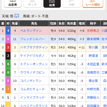
出走表
オッズ
分析
レース傾向
結果
天候: 雨
馬場: ダート 不良
着
枠
馬番
馬名
性齢
負担
馬体重
増減
騎手
調
1
4
4
ベルヴィヴァン
牝4
54.0
521kg
＋8
矢野貴之
川
2
8
11
フレンドシルバー
牝4
54.0
465kg
＋3
藤本現暉
佐
3
3
3
ハヤブサアポチャン
牝5
54.0
495kg
＋11
笹川翼
茂
4
2
2
ケイアイワカポノ
セ4
56.0
462kg
-3
野畑凌
田
5
6
6
トクシーオーディン
牡5
56.0
525kg
-3
本田正重
新
6
6
7
ウワサノデコピン
牡4
56.0
434kg
-6
高橋哲也
工
7
8
10
コパノディラン
牡4
56.0
499kg
-5
篠谷葵
森
8
7
8
コムダビチュード
牝5
54.0
489kg
-1
仲野光馬
玉
9
1
1
インマイブラッド
牝4
54.0
439kg
-3
伊藤裕人
古
10
5
5
シベリアンポラリス
牡5
56.0
542kg
-2
和田譲治
齊