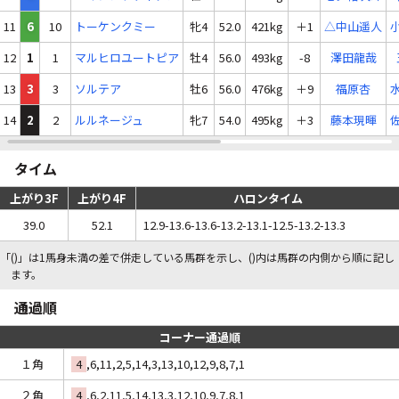
11
6
10
トーケンクミー
牝4
52.0
421kg
＋1
△中山遥人
12
1
1
マルヒロユートピア
牡4
56.0
493kg
-8
澤田龍哉
13
3
3
ソルテア
牡6
56.0
476kg
＋9
福原杏
14
2
2
ルルネージュ
牝7
54.0
495kg
＋3
藤本現暉
タイム
上がり3F
上がり4F
ハロンタイム
39.0
52.1
12.9-13.6-13.6-13.2-13.1-12.5-13.2-13.3
「()」は1馬身未満の差で併走している馬群を示し、()内は馬群の内側から順に記し
ます。
通過順
コーナー通過順
１角
4
,6,11,2,5,14,3,13,10,12,9,8,7,1
２角
4
,6,2,11,5,14,13,3,12,10,9,7,8,1