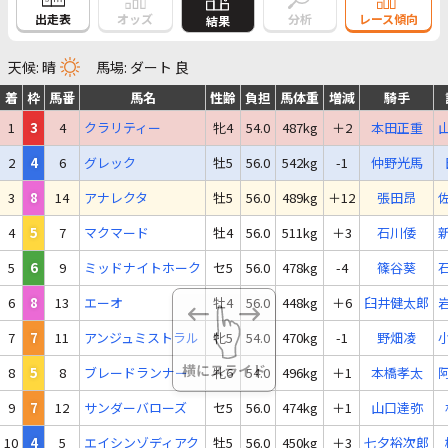
出走表
オッズ
分析
レース傾向
結果
天候: 晴
馬場: ダート 良
着
枠
馬番
馬名
性齢
負担
馬体重
増減
騎手
1
3
4
クラリティー
牝4
54.0
487kg
＋2
本田正重
2
4
6
グレック
牡5
56.0
542kg
-1
仲野光馬
3
8
14
アナレクタ
牡5
56.0
489kg
＋12
張田昂
4
5
7
マクマード
牡4
56.0
511kg
＋3
石川倭
5
6
9
ミッドナイトホーク
セ5
56.0
478kg
-4
篠谷葵
6
8
13
エーオ
牡4
56.0
448kg
＋6
臼井健太郎
7
7
11
アンジュミストラル
牝5
54.0
470kg
-1
野畑凌
8
5
8
ブレードランナー
牝6
54.0
496kg
＋1
本橋孝太
9
7
12
サンダーバローズ
セ5
56.0
474kg
＋1
山口達弥
10
4
5
エイシンゾディアク
牡5
56.0
450kg
＋3
七夕裕次郎