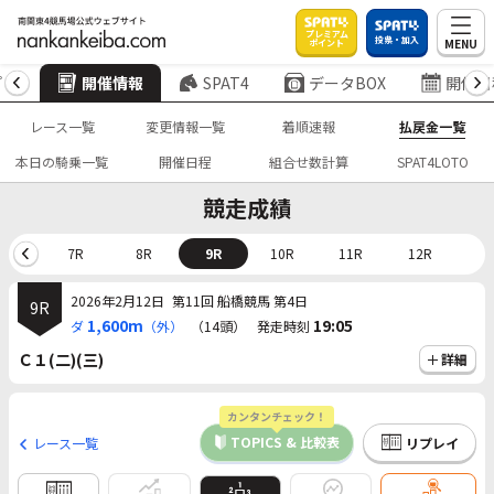
プレミアム
投票・加入
MENU
ポイント
プ
開催情報
SPAT4
データBOX
開催日
レース一覧
変更情報一覧
着順速報
払戻金一覧
本日の騎乗一覧
開催日程
組合せ数計算
SPAT4LOTO
競走成績
6R
7R
8R
9R
10R
11R
12R
2026年2月12日
第11回 船橋競馬 第4日
9R
1,600m
19:05
ダ
（外）
（14頭）
発走時刻
Ｃ１(二)(三)
詳細
カンタンチェック！
TOPICS & 比較表
レース一覧
リプレイ