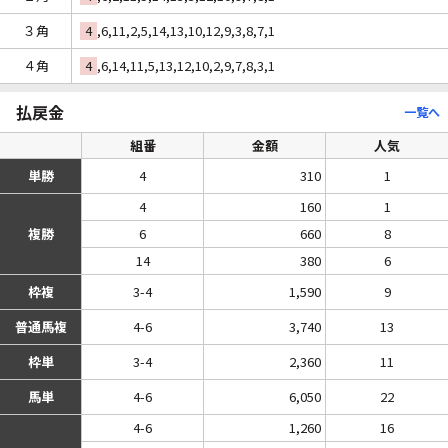
３角
4
,6,11,2,5,14,13,10,12,9,3,8,7,1
４角
4
,6,14,11,5,13,12,10,2,9,7,8,3,1
払戻金
一覧へ
組番
金額
人気
単勝
4
310
1
4
160
1
複勝
6
660
8
14
380
6
枠複
3-4
1,590
9
普通馬複
4-6
3,740
13
枠単
3-4
2,360
11
馬単
4-6
6,050
22
4-6
1,260
16