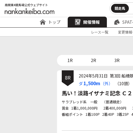
競走馬
トップ
開催情報
SPAT
レース一覧
変更情報
1R
2R
3R
2024年5月31日
第3回 船橋
8R
1,500m
ダ
（外）
（10頭）
馬い！淡路イザナミ記念 Ｃ２(
サラブレッド系 一般
（普通競走）
賞金
1着1,000,000円
2着400,000円
番組ポイント
1着100P
2着40P
3着25P