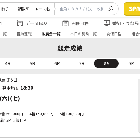
騎手
調教師
レース名
4
データBOX
開催日程
番組・登録馬
一覧
着順速報
払戻金一覧
本日の騎乗一覧
開催日程
組合
競走成績
4R
5R
6R
7R
8R
9R
競馬 第5日
18:30
発走時刻
六)(七)
3着250,000円
4着150,000円
5着100,000円
4着15P
5着10P