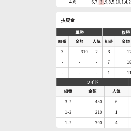
４角
6,7,
3
,9,8,5,10,1,4,2
払戻金
単勝
複勝
組番
金額
人気
組番
金額
3
310
2
3
1
-
-
-
7
1
-
-
-
1
1
ワイド
組番
金額
人気
3-7
450
6
1-3
210
1
1-7
390
4