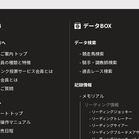
4
データBOX
方へ
データ検索
4のご案内 トップ
- 競走馬検索
T4会員の種類と特徴
- 騎手・調教師検索
トバンク投票サービス会員とは
- 過去レース検索
票会員とは
記録情報
るご質問
- メモリアル
へ
リーディング情報
- リーディングジョッキー
ポート トップ
- リーディングトレーナー
・操作マニュアル
- リーディングサイアー
4発売日程
- リーディングブルードメア
- リーディングジョッキーx