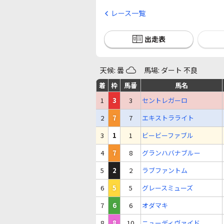
レース一覧
出走表
天候: 曇
馬場: ダート 不良
着
枠
馬番
馬名
1
3
3
セントレガーロ
2
7
7
エキストラライト
3
1
1
ビービーファブル
4
7
8
グランハバナブルー
5
2
2
ラブファントム
6
5
5
グレースミューズ
7
6
6
オダマキ
8
8
10
ニューディヴァイド