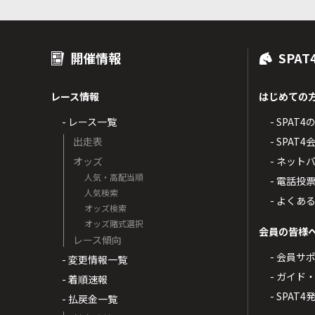
開催情報
SPAT
レース情報
はじめての
- レース一覧
- SPAT
出走表
- SPA
オッズ
- ネッ
人気・高配当順
- 電話投
人気検索
- よくあ
オッズ検索
オッズ賭式選択
会員の皆様
レース傾向
- 会員サ
- 変更情報一覧
- ガイド
- 着順速報
- SPAT
- 払戻金一覧