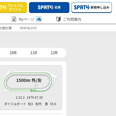
プレミアム
投票
新規申し込み
ポイント
Myページ
ご利用案内
せ数計算
SPAT4LOTO
10R
11R
12R
1:32.2
1979.07.20
ダイジユボーイ
牡3
松代 真
55.0