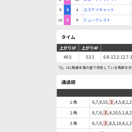
9
4
4
エスケイキャット
10
8
9
ビュークレスト
タイム
上がり3F
上がり4F
40.5
53.3
6.8-12.2-12.7-
「()」は1馬身未満の差で併走している馬群を示
通過順
１角
6,7,9,10,
3
,4,5,8,1,2
２角
6,7,9,
3
,4,10,5,1,8,2
３角
6,7,9,
3
,8,5,10,4,1,2