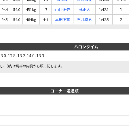
牝4
54.0
451kg
-7
山口達弥
林正人
1:42.1
１
牝5
54.0
484kg
＋1
本田正重
石井勝男
1:42.5
２
ハロンタイム
13.0-12.8-13.2-14.0-13.3
し、()内は馬群の内側から順に記します。
コーナー通過順