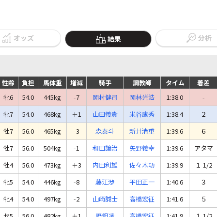
オッズ
分析
結果
性齢
負担
馬体重
増減
騎手
調教師
タイム
着差
牝6
54.0
445kg
-7
岡村健司
岡林光浩
1:38.0
-
牝7
54.0
468kg
＋1
山田義貴
米谷康秀
1:38.4
２
牡7
56.0
465kg
-3
森泰斗
新井清重
1:39.6
６
牡7
56.0
504kg
-1
和田譲治
矢野義幸
1:39.6
アタマ
牡4
56.0
473kg
＋3
内田利雄
佐々木功
1:39.9
１ 1/2
牝5
54.0
446kg
-8
藤江渉
平田正一
1:40.6
３
牝4
54.0
497kg
-2
山崎誠士
高橋宏征
1:41.6
５
セ5
56.0
482kg
＋1
野畑凌
高橋宏征
1:41.9
１ 1/2