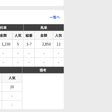
一覧へ
枠単
馬単
金額
人気
組番
金額
人気
1,230
5
3-7
2,850
12
-
-
-
-
-
-
-
-
-
-
備考
人気
20
-
-