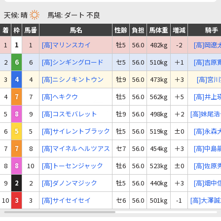
天候: 晴
馬場: ダート 不良
着
枠
馬番
馬名
性齢
負担
馬体重
増減
騎手
1
1
1
[高]マリンスカイ
牡5
56.0
482kg
-2
[高]岡遼
2
6
6
[高]シンギングロード
セ5
56.0
510kg
＋1
[高]吉原
3
4
4
[高]ニシノキントウン
牡9
56.0
473kg
＋3
[高]宮
4
7
7
[高]ヘキクウ
牡5
56.0
562kg
＋5
[高]井上
5
8
9
[高]コスモバレット
牡9
56.0
498kg
＋2
[高]妹尾
6
5
5
[高]サイレントブラック
牡5
56.0
519kg
±0
[高]永森
7
7
8
[高]マイネルヘルツアス
セ7
56.0
454kg
＋3
[高]中島
8
8
10
[高]トーセンジャック
牡6
56.0
523kg
±0
[高]佐原
9
2
2
[高]ダノンマジック
牡5
56.0
440kg
＋3
[高]畑中
10
3
3
[高]サイセイセイ
セ6
56.0
501kg
-1
[高]大澤