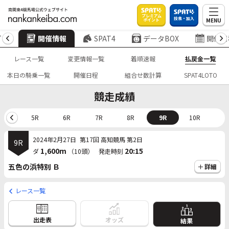
プレミアム
投票・加入
MENU
ポイント
プ
開催情報
SPAT4
データBOX
開催日
レース一覧
変更情報一覧
着順速報
払戻金一覧
本日の騎乗一覧
開催日程
組合せ数計算
SPAT4LOTO
競走成績
4R
5R
6R
7R
8R
9R
10R
2024年2月27日
第17回 高知競馬 第2日
9R
1,600m
20:15
ダ
（10頭）
発走時刻
五色の浜特別 Ｂ
詳細
レース一覧
出走表
オッズ
結果