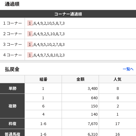
通過順
コーナー通過順
１コーナー
1
,6,4,9,2,10,5,8,7,3
２コーナー
1
,6,4,9,2,5,10,8,7,3
３コーナー
1
,6,4,9,5,10,2,7,8,3
４コーナー
1
,6,4,9,7,5,8,10,2,3
払戻金
一覧へ
組番
金額
人気
単勝
1
3,480
8
1
640
8
複勝
6
150
2
4
140
1
枠複
1-6
7,670
17
普通馬複
1-6
6,310
16