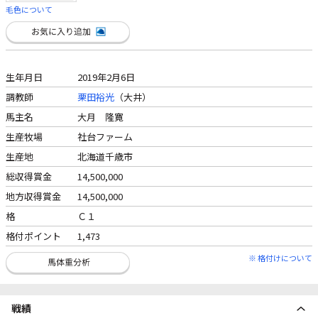
毛色について
生年月日
2019年2月6日
調教師
栗田裕光
（大井）
馬主名
大月 隆寛
生産牧場
社台ファーム
生産地
北海道千歳市
総収得賞金
14,500,000
地方収得賞金
14,500,000
格
Ｃ１
格付ポイント
1,473
※ 格付けについて
戦績