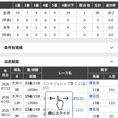
1着
2着
3着
4着
5着
6着以下
取消 他
合計
連対率
生涯
10
7
4
6
4
34
1
65
26.2
(中央)
0
0
0
0
0
3
0
3
0.0
本年
0
0
1
0
0
4
0
5
0.0
(中央)
0
0
0
0
0
0
0
0
0.0
条件別実績
出走履歴
場名
着/頭数
騎手
年
レース名
月日
R
距離
馬番
人気
大井☆
11
/11
鷹見陸
着
頭
ミントジュレップ賞 Ｃ１(五)
2026
(六)
07/22
8R
1600m
11
10
番
人
大井☆
15
/15
鷹見陸
着
頭
2026
タイタン賞 Ｃ１(三)(四)(五)
07/01
12R
1200m
13
12
番
人
大井☆
12
/14
鷹見陸
着
頭
印西市コスモス賞 Ｃ１(三)
2026
(四)(五)
06/12
9R
1200m
11
8
番
人