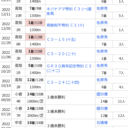
1R
1400m
6
1
番
人
高知
7
/9
佐原秀
着
頭
キバナアマ特別 Ｃ３ (一)選
2022
抜馬
12/11
10R
1300m
5
5
番
人
高知
1
/11
佐原秀
着
頭
2022
鳥取和牛特別 Ｃ３ (十)
12/03
3R
1300m
5
1
番
人
高知
1
/12
佐原秀
着
頭
2022
Ｃ３－１５ (十五)
11/20
6R
1400m
7
2
番
人
高知
1
/10
佐原秀
着
頭
2022
Ｃ３－２０ (二十)
11/06
2R
1300m
1
4
番
人
高知
5
/10
佐原秀
着
頭
ＧＲ３０周年記念特別 Ｃ３
2022
(二十二)
10/23
1R
1400m
7
7
番
人
高知
12
/12
佐原秀
着
頭
2022
Ｃ３－２４ (二十四)
10/10
2R
1300m
6
4
番
人
小倉
14
/16
國分優
着
頭
2022
３歳未勝利
09/03
4R
1800m/芝
14
11
番
人
小倉
14
/18
國分優
着
頭
2022
３歳未勝利
07/23
7R
2000m/芝
12
12
番
人
中京
16
/16
石橋脩
着
頭
2022
３歳未勝利