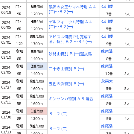
門別
6
/9
石川倭
着
頭
渓流の女王ヤマベ特別 Ａ４
2024
(二)～Ｂ２(一)
06/18
9R
1200m
7
4
番
人
門別
4
/7
石川倭
着
頭
デルフィニウム特別 Ａ４
2024
(二)～Ｂ２(一)
06/05
6R
1200m
5
4
番
人
門別
8
/10
石川倭
着
頭
ヱビスは何度でも完成す
2024
る。特別 Ｂ２ ～Ｂ４(一)
05/01
12R
1700m
9
4
番
人
高知
8
/8
妹尾浩
着
頭
2024
妙見山特別 Ｂ (一)選抜馬
03/19
8R
1400m
8
3
番
人
高知
2
/9
妹尾浩
着
頭
2024
四十寺山特別 Ｂ (一)
03/05
9R
1400m
12
3
番
人
高知
6
/10
永森大
着
頭
2024
五色の浜特別 Ｂ (一)
02/27
9R
1600m
5
5
番
人
高知
6
/10
妹尾浩
着
頭
2024
キンセンカ特別 ＡＢ 混合
02/11
5R
1600m
8
3
番
人
高知
1
/9
妹尾浩
着
頭
2024
Ｂ－２ (二)
01/30
8R
1300m
9
4
番
人
高知
9
/10
妹尾浩
着
頭
2024
Ｂ－２ (二)
01/23
8R
1400m
3
5
番
人