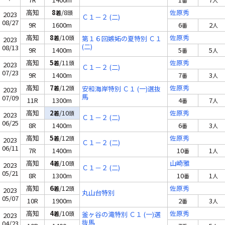
番
人
高知
8
/8
佐原秀
着
頭
2023
Ｃ１－２ (二)
08/27
9R
1600m
6
2
番
人
高知
8
/10
佐原秀
着
頭
第１６回嫉妬の夏特別 Ｃ１
2023
(二)
08/13
9R
1400m
5
5
番
人
高知
5
/11
佐原秀
着
頭
2023
Ｃ１－２ (二)
07/23
9R
1400m
7
3
番
人
高知
7
/12
佐原秀
着
頭
安和海岸特別 Ｃ１ (一)選抜
2023
馬
07/09
11R
1300m
4
7
番
人
高知
2
/10
佐原秀
着
頭
2023
Ｃ１－２ (二)
06/25
8R
1400m
6
3
番
人
高知
5
/12
佐原秀
着
頭
2023
Ｃ１－２ (二)
06/11
7R
1400m
10
1
番
人
高知
4
/10
山崎雅
着
頭
2023
Ｃ１－２ (二)
05/21
8R
1300m
10
1
番
人
高知
6
/12
佐原秀
着
頭
2023
丸山台特別
05/07
10R
1900m
2
3
番
人
高知
4
/10
佐原秀
着
頭
釜ヶ谷の滝特別 Ｃ１ (一)選
2023
抜馬
04/23