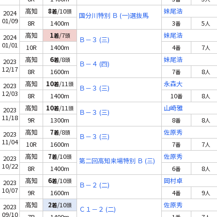
高知
8
/10
妹尾浩
着
頭
2024
国分川特別 Ｂ (一)選抜馬
01/09
8R
1400m
3
5
番
人
高知
1
/7
妹尾浩
着
頭
2024
Ｂ－３ (三)
01/01
10R
1400m
4
7
番
人
高知
6
/8
妹尾浩
着
頭
2023
Ｂ－４ (四)
12/17
8R
1600m
7
8
番
人
高知
10
/11
永森大
着
頭
2023
Ｂ－３ (三)
12/03
8R
1400m
10
8
番
人
高知
10
/11
山崎雅
着
頭
2023
Ｂ－３ (三)
11/18
9R
1300m
8
8
番
人
高知
7
/8
佐原秀
着
頭
2023
Ｂ－３ (三)
11/04
10R
1600m
7
7
番
人
高知
7
/10
佐原秀
着
頭
2023
第二回高知来場特別 Ｂ (三)
10/22
8R
1400m
6
8
番
人
高知
6
/10
岡村卓
着
頭
2023
Ｂ－２ (二)
10/07
9R
1600m
4
9
番
人
高知
2
/10
佐原秀
着
頭
2023
Ｃ１－２ (二)
09/10
7R
1400m
1
7