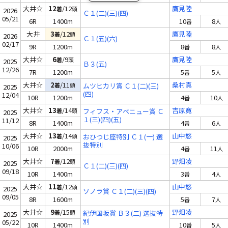
大井☆
12
/12
鷹見陸
着
頭
2026
Ｃ１(二)(三)(四)
05/21
6R
1400m
10
8
番
人
大井
3
/12
鷹見陸
着
頭
2026
Ｃ１(五)(六)
02/17
9R
1200m
8
8
番
人
大井☆
6
/9
鷹見陸
着
頭
2025
Ｂ３(五)
12/26
7R
1200m
5
5
番
人
大井☆
2
/11
桑村真
着
頭
ムツヒカリ賞 Ｃ１(二)(三)
2025
(四)
12/04
10R
1200m
4
10
番
人
大井☆
13
/14
吉原寛
着
頭
フィフス・アベニュー賞 Ｃ
2025
１(三)(四)(五)
11/12
8R
1400m
4
6
番
人
大井☆
13
/14
山中悠
着
頭
おひつじ座特別 Ｃ１(一) 選
2025
抜特別
10/06
10R
2000m
4
11
番
人
大井☆
7
/12
野畑凌
着
頭
2025
Ｃ１(二)(三)(四)
09/18
10R
1400m
3
4
番
人
大井☆
11
/12
山中悠
着
頭
2025
ソノラ賞 Ｃ１(二)(三)(四)
09/05
8R
1600m
5
7
番
人
大井☆
9
/15
野畑凌
着
頭
紀伊国坂賞 Ｂ３(二) 選抜特
2025
別
05/22
10R
1400m
10
5
番
人