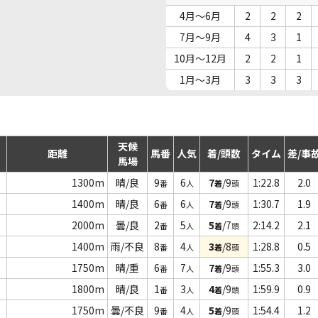
4月～6月
2
2
2
7月～9月
4
3
1
10月～12月
2
2
1
1月～3月
3
3
3
天候
距離
馬番
人気
着/頭数
タイム
差/事
馬場
1300m
晴/良
9
6
7
/9
1:22.8
2.0
番
人
着
頭
1400m
晴/良
6
6
7
/9
1:30.7
1.9
番
人
着
頭
2000m
曇/良
2
5
5
/7
2:14.2
2.1
番
人
着
頭
1400m
雨/不良
8
4
3
/8
1:28.8
0.5
番
人
着
頭
1750m
晴/重
6
7
7
/9
1:55.3
3.0
番
人
着
頭
1800m
晴/良
1
3
4
/9
1:59.9
0.9
番
人
着
頭
1750m
曇/不良
9
4
5
/9
1:54.4
1.2
番
人
着
頭