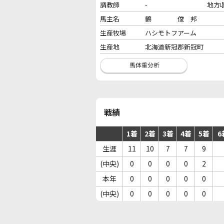
調教師
-
地方
馬主名
鶴 俊 邦
生産牧場
ハシモトフアーム
生産地
北海道新冠郡新冠町
戦績
1着
2着
3着
4着
5着
6
生涯
11
10
7
7
9
(中央)
0
0
0
0
2
本年
0
0
0
0
0
(中央)
0
0
0
0
0