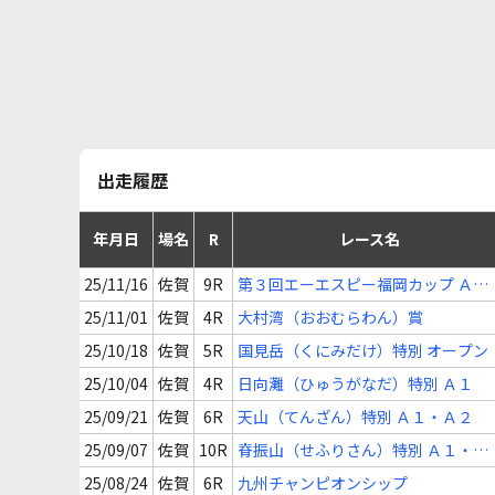
出走履歴
年月日
場名
R
レース名
25/11/16
佐賀
9R
第３回エーエスピー福岡カップ Ａ
１・Ａ２
25/11/01
佐賀
4R
大村湾（おおむらわん）賞
25/10/18
佐賀
5R
国見岳（くにみだけ）特別 オープン
25/10/04
佐賀
4R
日向灘（ひゅうがなだ）特別 Ａ１
25/09/21
佐賀
6R
天山（てんざん）特別 Ａ１・Ａ２
25/09/07
佐賀
10R
脊振山（せふりさん）特別 Ａ１・Ａ
２
25/08/24
佐賀
6R
九州チャンピオンシップ