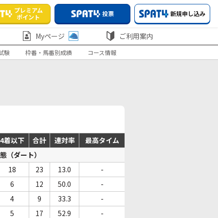
プレミアム
投票
新規申し込み
ポイント
Myページ
ご利用案内
試験
枠番・馬番別成績
コース情報
4着以下
合計
連対率
最高タイム
態（ダート）
18
23
13.0
-
6
12
50.0
-
4
9
33.3
-
5
17
52.9
-