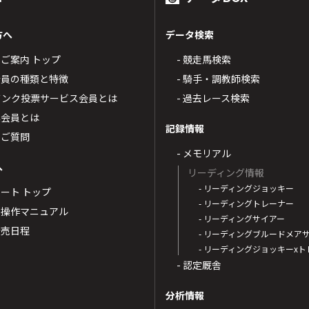
方へ
データ検索
4のご案内 トップ
- 競走馬検索
T4会員の種類と特徴
- 騎手・調教師検索
トバンク投票サービス会員とは
- 過去レース検索
票会員とは
記録情報
るご質問
- メモリアル
へ
リーディング情報
- リーディングジョッキー
ポート トップ
- リーディングトレーナー
・操作マニュアル
- リーディングサイアー
4発売日程
- リーディングブルードメア
- リーディングジョッキーx
- 認定厩舎
分析情報