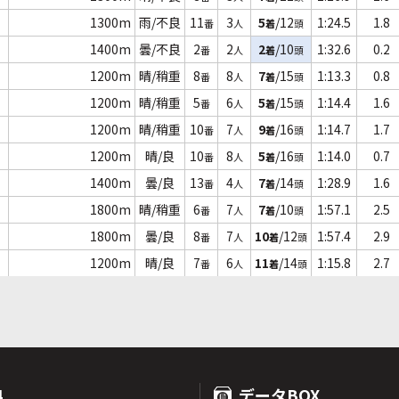
1300m
雨/不良
11
3
5
/12
1:24.5
1.8
番
人
着
頭
1400m
曇/不良
2
2
2
/10
1:32.6
0.2
番
人
着
頭
1200m
晴/稍重
8
8
7
/15
1:13.3
0.8
番
人
着
頭
1200m
晴/稍重
5
6
5
/15
1:14.4
1.6
番
人
着
頭
1200m
晴/稍重
10
7
9
/16
1:14.7
1.7
番
人
着
頭
1200m
晴/良
10
8
5
/16
1:14.0
0.7
番
人
着
頭
1400m
曇/良
13
4
7
/14
1:28.9
1.6
番
人
着
頭
1800m
晴/稍重
6
7
7
/10
1:57.1
2.5
番
人
着
頭
1800m
曇/良
8
7
10
/12
1:57.4
2.9
番
人
着
頭
1200m
晴/良
7
6
11
/14
1:15.8
2.7
番
人
着
頭
4
データBOX