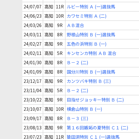
24/07/07
高知
11R
ルビー特別 Ａ (一)選抜馬
24/06/23
高知
10R
カワセミ特別 Ａ (二)
24/03/26
高知
9R
ＡＢ混合
24/03/11
高知
8R
野根山特別 Ｂ (一)選抜馬
24/02/27
高知
9R
五色の浜特別 Ｂ (一)
24/02/11
高知
5R
キンセンカ特別 ＡＢ 混合
24/01/30
高知
8R
Ｂ－２ (二)
24/01/09
高知
8R
国分川特別 Ｂ (一)選抜馬
23/12/17
高知
9R
カンツバキ特別 Ｂ (三)
23/11/04
高知
5R
Ｂ－２ (二)
23/10/22
高知
9R
目指せジョッキー特別 Ｂ (二)
23/10/07
高知
10R
横倉山特別 Ｂ (一)
23/09/17
高知
8R
Ｂ－３ (三)
23/08/13
高知
9R
第１６回嫉妬の夏特別 Ｃ１ (二)
23/07/23
高知
11R
猿田洞特別 Ｃ１ (一)選抜馬