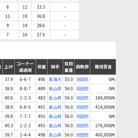
6
12
33.3
-
11
19
36.8
-
9
14
28.6
-
7
16
37.5
-
コーナー
負担
故
上3F
体重
騎手
調教師
獲得賞金
通過順
重量
37.9
6-6-7
490
青海大
55.0
池田忠
0
円
38.9
8-8-7
489
金山昇
56.0
池田忠
0
円
40.6
1-2-3
483
金山昇
56.0
池田忠
184,000
円
38.9
6-6-5
491
金山昇
56.0
池田忠
414,000
円
39.8
7-7-7
491
金山昇
56.0
池田忠
0
円
40.3
1-2-2
491
金山昇
56.0
池田忠
276,000
円
39.7
1-4-4
498
金山昇
56.0
池田忠
400,000
円