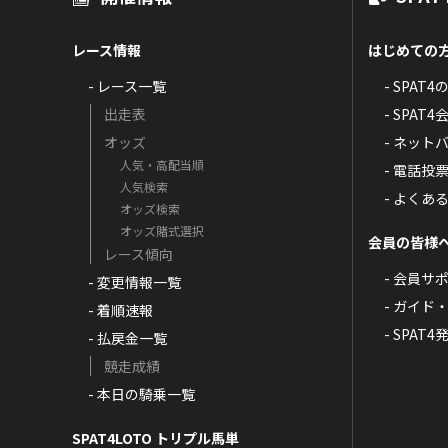
レース情報
はじめての
- レース一覧
- SPAT
出走表
- SPA
オッズ
- ネッ
人気・高配当順
- 電話投
人気検索
- よくあ
オッズ検索
オッズ賭式選択
会員の皆様
レース傾向
- 会員サ
- 変更情報一覧
- ガイド
- 着順速報
- SPAT
- 払戻金一覧
競走成績
- 本日の騎乗一覧
SPAT4LOTO トリプル馬単