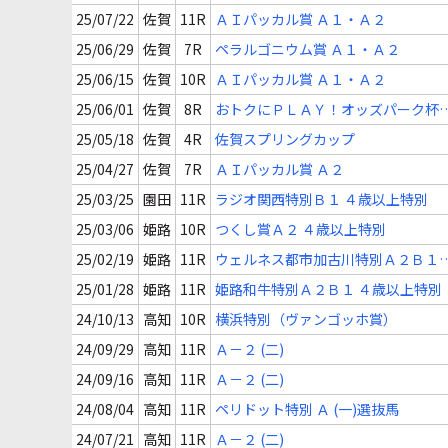
25/07/22
佐賀
11R
ＡＩパッカル賞 Ａ１・Ａ２
25/06/29
佐賀
7R
ペラルゴニウム賞 Ａ１・Ａ２
25/06/15
佐賀
10R
ＡＩパッカル賞 Ａ１・Ａ２
25/06/01
佐賀
8R
おトクにＰＬＡＹ！オッズパーク杯
Ａ１・Ａ２
25/05/18
佐賀
4R
佐賀スプリングカップ
25/04/27
佐賀
7R
ＡＩパッカル賞 Ａ２
25/03/25
園田
11R
ラジオ関西特別Ｂ１ ４歳以上特別
25/03/06
姫路
10R
つくし賞Ａ２ ４歳以上特別
25/02/19
姫路
11R
ウェルネス都市加古川特別Ａ２Ｂ１
４歳以上特別
25/01/28
姫路
11R
姫路和牛特別Ａ２Ｂ１ ４歳以上特別
24/10/13
高知
10R
横浜特別（ヴァンゴッホ賞）
24/09/29
高知
11R
Ａ－２ (二)
24/09/16
高知
11R
Ａ－２ (二)
24/08/04
高知
11R
ペリドット特別 Ａ (一)選抜馬
24/07/21
高知
11R
Ａ－２ (二)