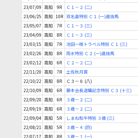
23/07/09
高知
9R
Ｃ１－２ (二)
23/06/25
高知
10R
双名島特別 Ｃ１ (一)選抜馬
23/05/07
高知
7R
Ｃ１－３ (三)
23/04/09
高知
8R
Ｃ１－３ (三)
23/03/15
高知
7R
池田一樹トラベル特別 Ｃ１ (三)
23/02/26
高知
8R
雨水特別 Ｃ２ (一)選抜馬
23/02/12
高知
6R
Ｃ２－２ (二)
22/11/20
高知
7R
土佐秋月賞
22/10/22
高知
8R
Ｃ３－８ (八)
22/10/09
高知
6R
藤本会長退職記念特別 Ｃ３ (十三)
22/09/20
高知
6R
３歳－２ (二)
22/09/19
高知
6R
３歳－２ (二)
22/09/04
高知
5R
しまね和牛特別 ３歳 (三)
22/08/21
高知
5R
３歳－４ (四)
22/07/17
高知
8R
３歳－１ (一)