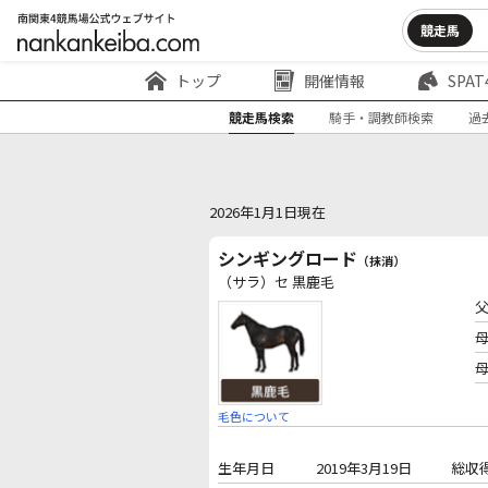
競走馬
トップ
開催情報
SPAT
競走馬検索
騎手・調教師検索
過
2026年1月1日現在
シンギングロード
（抹消）
（サラ）セ 黒鹿毛
毛色について
生年月日
2019年3月19日
総収