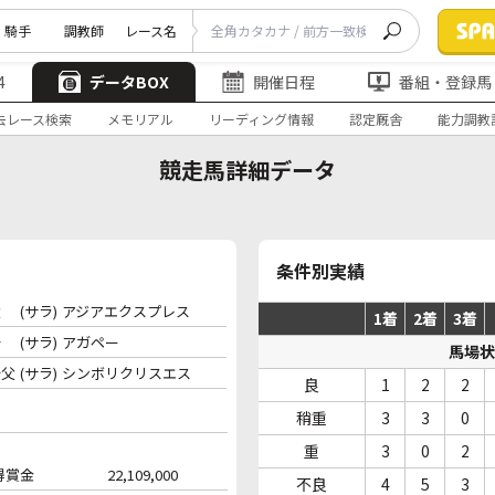
騎手
調教師
レース名
4
データBOX
開催日程
番組・登録馬
去レース検索
メモリアル
リーディング情報
認定厩舎
能力調教
競走馬詳細データ
条件別実績
父
(サラ)
アジアエクスプレス
1着
2着
3着
母
(サラ)
アガペー
馬場状
母父
(サラ)
シンボリクリスエス
良
1
2
2
稍重
3
3
0
重
3
0
2
得賞金
22,109,000
不良
4
5
3