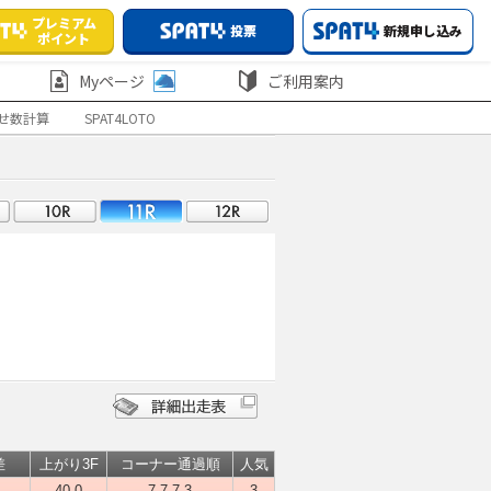
プレミアム
投票
新規申し込み
ポイント
Myページ
ご利用案内
せ数計算
SPAT4LOTO
差
上がり3F
コーナー通過順
人気
40.0
7-7-7-3
3