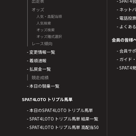
出走表
- SPA
オッズ
- ネッ
人気・高配当順
- 電話投
人気検索
- よくあ
オッズ検索
オッズ賭式選択
会員の皆様
レース傾向
- 会員サ
- 変更情報一覧
- ガイド
- 着順速報
- SPAT
- 払戻金一覧
競走成績
- 本日の騎乗一覧
SPAT4LOTO トリプル馬単
- 本日のSPAT4LOTO トリプル馬単
- SPAT4LOTO トリプル馬単 結果一覧
- SPAT4LOTO トリプル馬単 高配当50