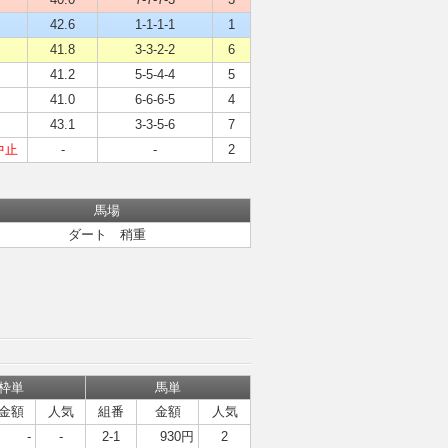
42.6
1-1-1-1
1
41.8
3-3-2-2
6
41.2
5-5-4-4
5
41.0
6-6-6-5
4
43.1
3-3-5-6
7
中止
-
-
2
馬場
ダート 稍重
枠単
馬単
金額
人気
組番
金額
人気
-
-
2-1
930円
2