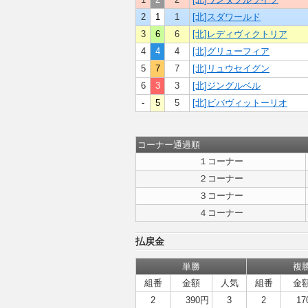
2
1
1
[北]スダワールド
3
6
6
[北]レディヴィクトリア
4
4
4
[北]グリューフィア
5
7
7
[北]リュウセイグン
6
3
3
[北]ジングルベル
-
5
5
[北]ビバヴィットーリオ
コーナー通過順
１コーナー
２コーナー
３コーナー
４コーナー
払戻金
単勝
複
組番
金額
人気
組番
金
2
390円
3
2
17