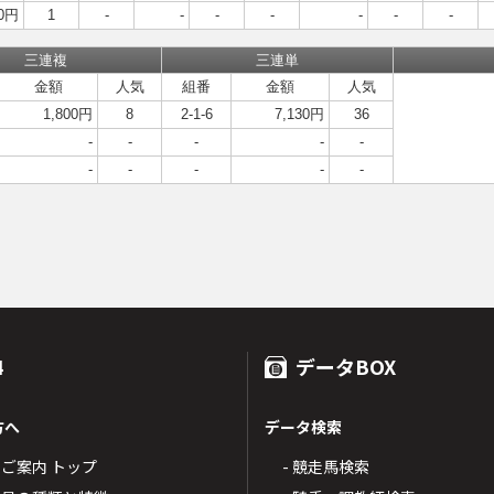
0円
1
-
-
-
-
-
-
-
三連複
三連単
金額
人気
組番
金額
人気
1,800円
8
2-1-6
7,130円
36
-
-
-
-
-
-
-
-
-
-
4
データBOX
方へ
データ検索
4のご案内 トップ
- 競走馬検索