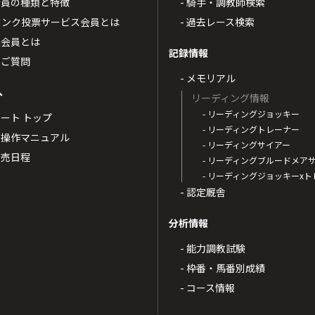
T4会員の種類と特徴
- 騎手・調教師検索
トバンク投票サービス会員とは
- 過去レース検索
票会員とは
記録情報
るご質問
- メモリアル
へ
リーディング情報
- リーディングジョッキー
ポート トップ
- リーディングトレーナー
・操作マニュアル
- リーディングサイアー
4発売日程
- リーディングブルードメア
- リーディングジョッキーx
- 認定厩舎
分析情報
- 能力調教試験
- 枠番・馬番別成績
- コース情報