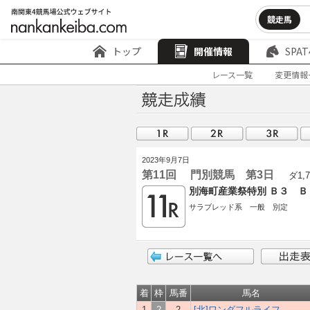
競走馬
トップ
開催情報
SPAT
レース一覧
変更情報
2023年9月7日
第11回 門別競馬 第3日
ダ1,7
別海町産業祭特別 Ｂ３ Ｂ
サラブレッド系 一般 別定
着
枠
馬番
馬名
1
2
2
[北]ワンダフルライフ