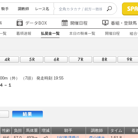
騎手
調教師
レース名
4
データBOX
開催日程
番組・登録馬
一覧
着順速報
払戻金一覧
本日の騎乗一覧
開催日程
組合
00m（外） （7頭）
発走時刻 19:55
４－１
性齢
負担
馬体重
増減
騎手
調教師
タイム
着
牡6
57.0
492kg
±0
[北]黒澤愛斗
森山雄大
1:51.8
-