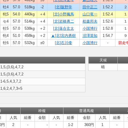
牡4
57.0
518kg
-2
[北]阪野学
田中正二
1:52.2
２
牝5
54.0
440kg
＋4
[北]小野楓馬
山口竜一
1:52.4
１
セ4
57.0
514kg
＋4
[北]岩橋勇二
桧森邦夫
1:52.6
１
牡5
57.0
538kg
＋2
[北]落合玄太
小国博行
1:52.8
１
牝4
51.0
458kg
＋2
▲[北]宮内勇樹
沼澤英知
1:54.7
９
牡6
57.0
532kg
±0
[北]石川倭
小国博行
-
競走
天候
1,5,(3,6),4,7,2
晴
1,5,(3,6),4,7,2
1-6,5,4,3,7,2
1,6,2,4,7,3=5
勝
枠複
普通馬複
額
人気
組番
金額
人気
組番
金額
人気
組番
0円
2
-
-
-
1-2
360円
1
-