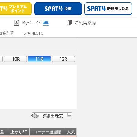
プレミアム
投票
新規申し込み
ポイント
Myページ
ご利用案内
せ数計算
SPAT4LOTO
差
上がり3F
コーナー通過順
人気