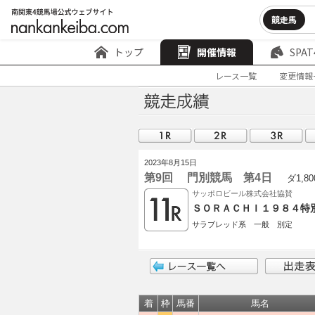
競走馬
トップ
開催情報
SPAT
レース一覧
変更情報
2023年8月15日
第9回 門別競馬 第4日
ダ1,80
サッポロビール株式会社協賛
ＳＯＲＡＣＨＩ１９８４特
サラブレッド系 一般 別定
着
枠
馬番
馬名