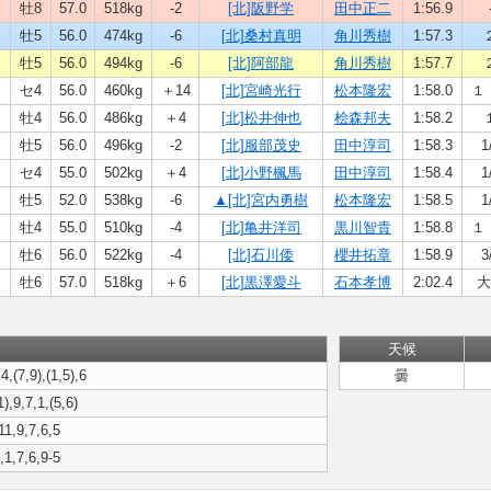
牡8
57.0
518kg
-2
[北]阪野学
田中正二
1:56.9
牡5
56.0
474kg
-6
[北]桑村真明
角川秀樹
1:57.3
牡5
56.0
494kg
-6
[北]阿部龍
角川秀樹
1:57.7
セ4
56.0
460kg
＋14
[北]宮崎光行
松本隆宏
1:58.0
１ 
牡4
56.0
486kg
＋4
[北]松井伸也
桧森邦夫
1:58.2
牡5
56.0
496kg
-2
[北]服部茂史
田中淳司
1:58.3
1
セ4
55.0
502kg
＋4
[北]小野楓馬
田中淳司
1:58.4
1
牡5
52.0
538kg
-6
▲[北]宮内勇樹
松本隆宏
1:58.5
1
牡4
55.0
510kg
-4
[北]亀井洋司
黒川智貴
1:58.8
１ 
牡6
56.0
522kg
-4
[北]石川倭
櫻井拓章
1:58.9
3
牡6
57.0
518kg
＋6
[北]黒澤愛斗
石本孝博
2:02.4
大
天候
4,(7,9),(1,5),6
曇
1),9,7,1,(5,6)
11,9,7,6,5
,1,7,6,9-5