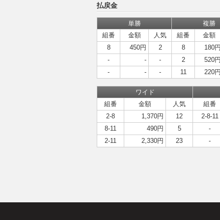
払戻金
単勝
複勝
組番
金額
人気
組番
金額
8
450円
2
8
180
-
-
-
2
520
-
-
-
11
220
ワイド
組番
金額
人気
組番
2-8
1,370円
12
2-8-11
8-11
490円
5
-
2-11
2,330円
23
-