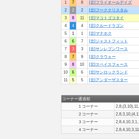
1
7
8
[北]フライオールデイズ
2
2
2
[北]フーククリスタル
3
8
11
[北]マコトゴコタイ
4
4
4
[北]クルードラゴン
5
1
1
[北]マナホク
6
6
7
[北]ジャストフィット
7
3
3
[北]サンレブンワース
8
7
9
[北]クラウォー
9
8
10
[北]スペイスフォース
10
6
6
[北]サンロックランド
11
5
5
[北]アンダーザスター
コーナー通過順
１コーナー
2,8,(3,10),11,
２コーナー
2,8,3,10,(4,1
３コーナー
2,8,4,10,3,1,
４コーナー
2,8,4,10,3,11