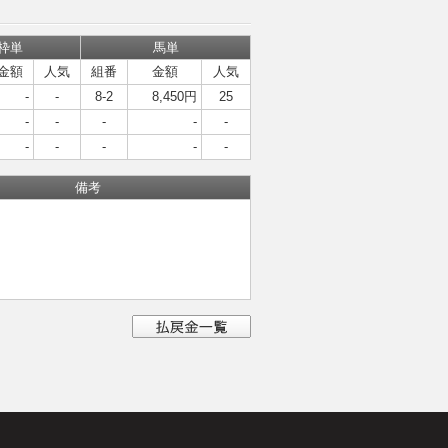
枠単
馬単
金額
人気
組番
金額
人気
-
-
8-2
8,450円
25
-
-
-
-
-
-
-
-
-
-
備考