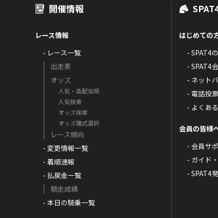
開催情報
SPAT
レース情報
はじめての
- レース一覧
- SPAT
出走表
- SPA
オッズ
- ネッ
人気・高配当順
- 電話投
人気検索
- よくあ
オッズ検索
オッズ賭式選択
会員の皆様
レース傾向
- 会員サ
- 変更情報一覧
- ガイド
- 着順速報
- SPAT
- 払戻金一覧
競走成績
- 本日の騎乗一覧