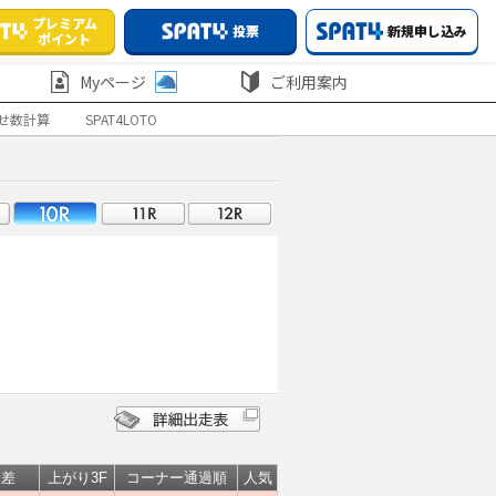
プレミアム
投票
新規申し込み
ポイント
Myページ
ご利用案内
せ数計算
SPAT4LOTO
着差
上がり3F
コーナー通過順
人気