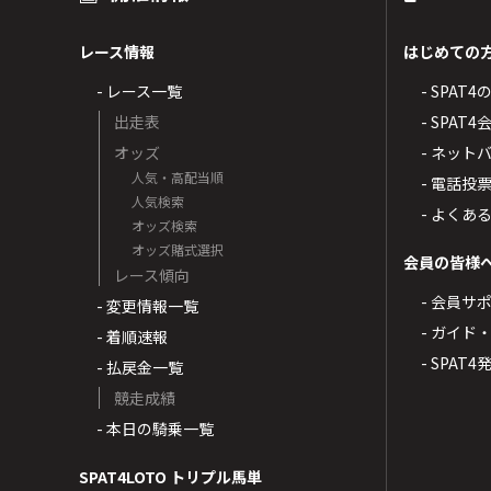
レース情報
はじめての
- レース一覧
- SPAT
出走表
- SPA
オッズ
- ネッ
人気・高配当順
- 電話投
人気検索
- よくあ
オッズ検索
オッズ賭式選択
会員の皆様
レース傾向
- 会員サ
- 変更情報一覧
- ガイド
- 着順速報
- SPAT
- 払戻金一覧
競走成績
- 本日の騎乗一覧
SPAT4LOTO トリプル馬単