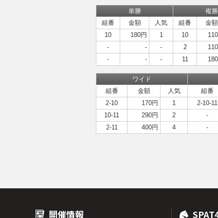
単勝
複勝
組番
金額
人気
組番
金額
10
180円
1
10
11
-
-
-
2
11
-
-
-
11
18
ワイド
組番
金額
人気
組番
2-10
170円
1
2-10-11
10-11
290円
2
-
2-11
400円
4
-
開催情報
SPAT