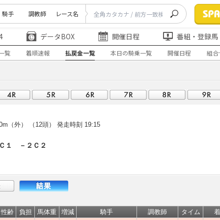
騎手
調教師
レース名
4
データBOX
開催日程
番組・登録馬
一覧
着順速報
払戻金一覧
本日の騎乗一覧
開催日程
組合
0m（外） （12頭）
発走時刻 19:15
 Ｃ１ －２Ｃ２
性齢
負担
馬体重
増減
騎手
調教師
タイム