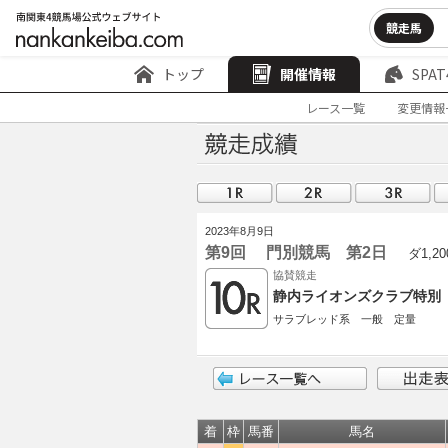
競走馬
トップ
開催情報
SPAT
レース一覧
変更情報
2023年8月9日
第9回 門別競馬 第2日
ダ1,20
協賛競走
静内ライオンズクラブ特別
サラブレッド系 一般 定量
着
枠
馬番
馬名