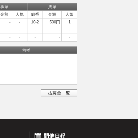
枠単
馬単
金額
人気
組番
金額
人気
-
-
10-2
500円
1
-
-
-
-
-
-
-
-
-
-
備考
開催日程