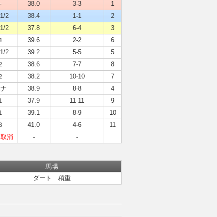
-
38.0
3-3
1
1/2
38.4
1-1
2
1/2
37.8
6-4
3
４
39.6
2-2
6
1/2
39.2
5-5
5
２
38.6
7-7
8
２
38.2
10-10
7
ハナ
38.9
8-8
4
１
37.9
11-11
9
１
39.1
8-9
10
３
41.0
4-6
11
走取消
-
-
馬場
ダート 稍重