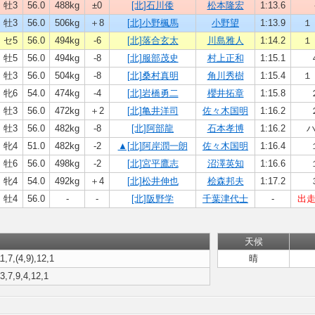
牡3
56.0
488kg
±0
[北]石川倭
松本隆宏
1:13.6
牡3
56.0
506kg
＋8
[北]小野楓馬
小野望
1:13.9
１ 
セ5
56.0
494kg
-6
[北]落合玄太
川島雅人
1:14.2
１ 
牡5
56.0
494kg
-8
[北]服部茂史
村上正和
1:15.1
牡3
56.0
504kg
-8
[北]桑村真明
角川秀樹
1:15.4
１ 
牝6
54.0
474kg
-4
[北]岩橋勇二
櫻井拓章
1:15.8
牡3
56.0
472kg
＋2
[北]亀井洋司
佐々木国明
1:16.2
牡3
56.0
482kg
-8
[北]阿部龍
石本孝博
1:16.2
牝4
51.0
482kg
-2
▲[北]阿岸潤一朗
佐々木国明
1:16.4
牡6
56.0
498kg
-2
[北]宮平鷹志
沼澤英知
1:16.6
牝4
54.0
492kg
＋4
[北]松井伸也
桧森邦夫
1:17.2
牡4
56.0
-
-
[北]阪野学
千葉津代士
-
出
天候
1,7,(4,9),12,1
晴
,3,7,9,4,12,1