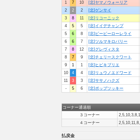
1
7
10
[北]ヤマノウォーリア
2
2
2
[北]ゲンサイ
3
8
11
[北]リコーニック
4
5
5
[北]イイデチャンプ
5
6
8
[北]ビービーローレライ
6
6
7
[北]ツルマキロバリー
7
8
12
[北]グレヴィスタ
8
7
9
[北]チェリースクワート
9
1
1
[北]ヒビキブリエ
10
4
4
[北]リュウノエドワード
11
3
3
[北]ササノハクズ
-
5
6
[北]ポップツッキー
コーナー通過順
３コーナー
2,5,10,3,8,1
４コーナー
2,5,10,11,8
払戻金