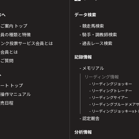
方へ
データ検索
4のご案内 トップ
- 競走馬検索
T4会員の種類と特徴
- 騎手・調教師検索
トバンク投票サービス会員とは
- 過去レース検索
票会員とは
記録情報
るご質問
- メモリアル
へ
リーディング情報
- リーディングジョッキー
ポート トップ
- リーディングトレーナー
・操作マニュアル
- リーディングサイアー
4発売日程
- リーディングブルードメア
- リーディングジョッキーx
- 認定厩舎
分析情報