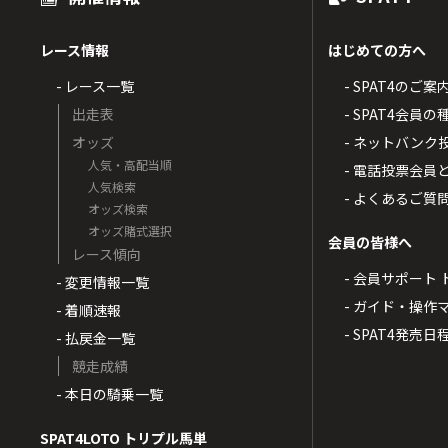
レース情報
はじめての方へ
- レース一覧
- SPAT4のご案
出走表
- SPAT4会員
オッズ
- ネットバンク
人気・高配当順
- 電話投票会員
人気検索
- よくあるご質
オッズ検索
オッズ賭式選択
会員の皆様へ
レース傾向
- 会員サポート 
- 変更情報一覧
- ガイド・操作
- 着順速報
- SPAT4発売日
- 払戻金一覧
競走成績
- 本日の騎乗一覧
SPAT4LOTO トリプル馬単