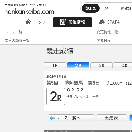
競走馬
騎手
調教師
トップ
開催情報
SPAT4
レース一覧
変更情報一覧
本日の騎乗一覧
開催日程
2023年8月1日
第5回 盛岡競馬 第6日
芝1,000m （1
Ｃ２ Ｃ２
サラブレッド系 一般