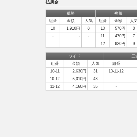
払戻金
単勝
複勝
組番
金額
人気
組番
金額
人
10
1,910円
8
10
570円
8
-
-
-
11
470円
7
-
-
-
12
820円
9
ワイド
三
組番
金額
人気
組番
10-11
2,630円
31
10-11-12
10-12
5,010円
43
-
11-12
4,160円
35
-