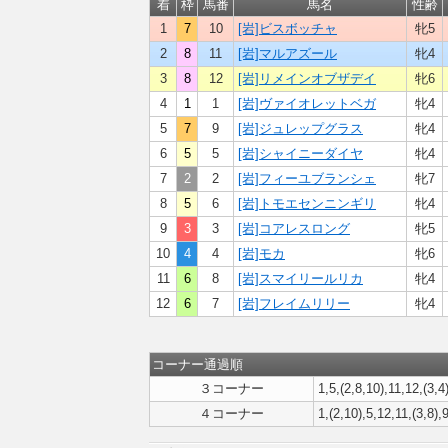
着
枠
馬番
馬名
性齢
1
7
10
[岩]ビスボッチャ
牝5
2
8
11
[岩]マルアズール
牝4
3
8
12
[岩]リメインオブザデイ
牝6
4
1
1
[岩]ヴァイオレットベガ
牝4
5
7
9
[岩]ジュレップグラス
牝4
6
5
5
[岩]シャイニーダイヤ
牝4
7
2
2
[岩]フィーユブランシェ
牝7
8
5
6
[岩]トモエセンニンギリ
牝4
9
3
3
[岩]コアレスロング
牝5
10
4
4
[岩]モカ
牝6
11
6
8
[岩]スマイリールリカ
牝4
12
6
7
[岩]フレイムリリー
牝4
コーナー通過順
３コーナー
1,5,(2,8,10),11,12,(3,4
４コーナー
1,(2,10),5,12,11,(3,8),