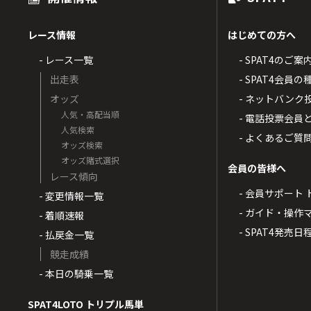
レース情報
はじめての方へ
- レース一覧
- SPAT4のご案
出走表
- SPAT4会員
オッズ
- ネットバンク
人気・高配当順
- 電話投票会員
人気検索
- よくあるご質
オッズ検索
オッズ賭式選択
会員の皆様へ
レース傾向
- 会員サポート 
- 変更情報一覧
- ガイド・操作
- 着順速報
- SPAT4発売日
- 払戻金一覧
競走成績
- 本日の騎乗一覧
SPAT4LOTO トリプル馬単