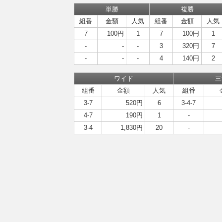
単勝
複勝
組番
金額
人気
組番
金額
人気
7
100円
1
7
100円
1
-
-
-
3
320円
7
-
-
-
4
140円
2
ワイド
三
組番
金額
人気
組番
3-7
520円
6
3-4-7
4-7
190円
1
-
3-4
1,830円
20
-