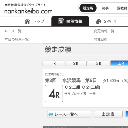
競走馬
騎手
調教師
トップ
開催情報
SPAT4
レース一覧
変更情報一覧
本日の騎乗一覧
開催日程
2023年6月6日
第3回 水沢競馬 第6日
ダ1,400m （
Ｃ２二組 Ｃ２(二組)
サラブレッド系 一般