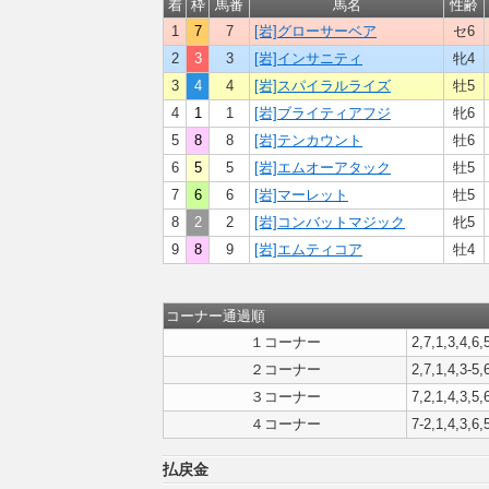
着
枠
馬番
馬名
性齢
1
7
7
[岩]グローサーベア
セ6
2
3
3
[岩]インサニティ
牝4
3
4
4
[岩]スパイラルライズ
牡5
4
1
1
[岩]ブライティアフジ
牝6
5
8
8
[岩]テンカウント
牡6
6
5
5
[岩]エムオーアタック
牡5
7
6
6
[岩]マーレット
牡5
8
2
2
[岩]コンバットマジック
牝5
9
8
9
[岩]エムティコア
牡4
コーナー通過順
１コーナー
2,7,1,3,4,6,
２コーナー
2,7,1,4,3-5,
３コーナー
7,2,1,4,3,5,
４コーナー
7-2,1,4,3,6,
払戻金