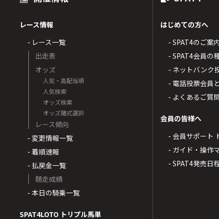
レース情報
はじめての方へ
- レース一覧
- SPAT4のご案
出走表
- SPAT4会員
オッズ
- ネットバンク
人気・高配当順
- 電話投票会員
人気検索
- よくあるご質
オッズ検索
オッズ賭式選択
会員の皆様へ
レース傾向
- 会員サポート 
- 変更情報一覧
- ガイド・操作
- 着順速報
- SPAT4発売日
- 払戻金一覧
競走成績
- 本日の騎乗一覧
SPAT4LOTO トリプル馬単