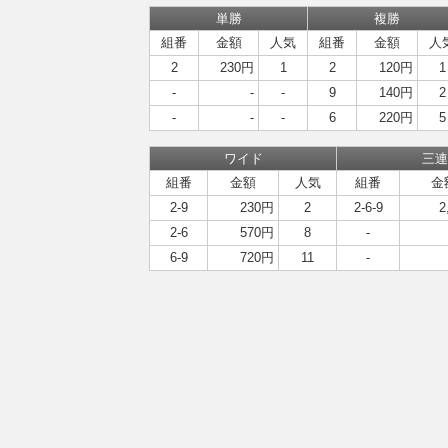
単勝
複勝
組番
金額
人気
組番
金額
人
2
230円
1
2
120円
1
-
-
-
9
140円
2
-
-
-
6
220円
5
ワイド
三連
組番
金額
人気
組番
金
2-9
230円
2
2-6-9
2
2-6
570円
8
-
6-9
720円
11
-