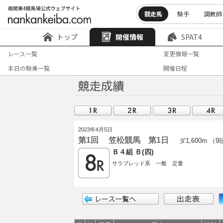
競走馬
騎手
調教師
トップ
開催情報
SPAT4
レース一覧
変更情報一覧
本日の騎乗一覧
開催日程
2023年4月5日
第1回 笠松競馬 第1日
ダ1,600m （
Ｂ４組 Ｂ(四)
サラブレッド系 一般 定量