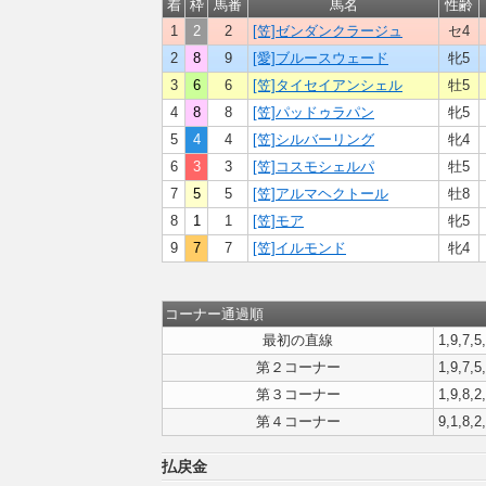
着
枠
馬番
馬名
性齢
1
2
2
[笠]ゼンダンクラージュ
セ4
2
8
9
[愛]ブルースウェード
牝5
3
6
6
[笠]タイセイアンシェル
牡5
4
8
8
[笠]パッドゥラパン
牝5
5
4
4
[笠]シルバーリング
牝4
6
3
3
[笠]コスモシェルパ
牡5
7
5
5
[笠]アルマヘクトール
牡8
8
1
1
[笠]モア
牝5
9
7
7
[笠]イルモンド
牝4
コーナー通過順
最初の直線
1,9,7,5
第２コーナー
1,9,7,5
第３コーナー
1,9,8,2
第４コーナー
9,1,8,2
払戻金