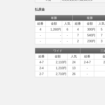
払戻金
単勝
複勝
組番
金額
人気
組番
金額
人気
4
1,260円
6
4
300円
5
-
-
-
7
540円
7
-
-
-
2
230円
3
ワイド
三
組番
金額
人気
組番
4-7
2,110円
24
2-4-7
2-4
1,210円
13
-
2-7
2,710円
26
-