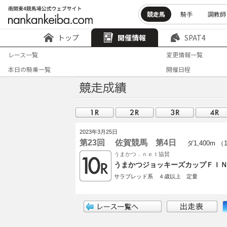
競走馬
騎手
調教師
トップ
開催情報
SPAT4
レース一覧
変更情報一覧
本日の騎乗一覧
開催日程
2023年3月25日
第23回 佐賀競馬 第4日
ダ1,400m （
うまかつ．ｎｅｔ協賛
うまかつジョッキーズカップＦＩＮ
サラブレッド系 ４歳以上 定量