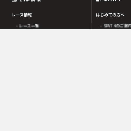
レース情報
はじめての方へ
- レース一覧
- SPAT4のご案
出走表
- SPAT4会員
オッズ
- ネットバンク
人気・高配当順
- 電話投票会員
人気検索
- よくあるご質
オッズ検索
オッズ賭式選択
会員の皆様へ
レース傾向
- 会員サポート 
- 変更情報一覧
- ガイド・操作
- 着順速報
- SPAT4発売日
- 払戻金一覧
競走成績
- 本日の騎乗一覧
SPAT4LOTO トリプル馬単