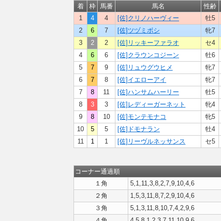
着
枠
馬番
馬名
性齢
1
4
4
[佐]クリノハーヴィー
牡5
2
6
7
[佐]ツヅミボシ
牝7
3
2
2
[佐]リッキーファラオ
セ4
4
6
6
[佐]クラウンコジーン
牡6
5
7
9
[佐]リュウグウヒメ
牝7
6
7
8
[佐]イエローアイ
牝7
7
8
11
[佐]ハンサムハーリー
牡5
8
3
3
[佐]レディーガーネット
牝4
9
8
10
[佐]モンテモナコ
牝5
10
5
5
[佐]ドモナラン
牡4
11
1
1
[佐]リーヴルネッサンス
セ5
コーナー通過順
１角
5,1,11,3,8,2,7,9,10,4,6
２角
1,5,3,11,8,7,2,9,10,4,6
３角
5,1,3,11,8,10,7,4,2,9,6
４角
4,5,8,1,2,3,7,11,10,9,6