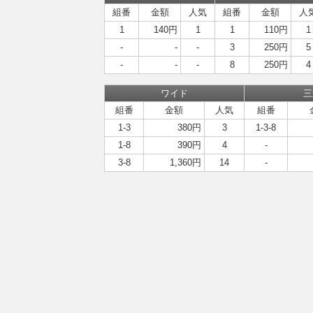
組番
金額
人気
組番
金額
人
1
140円
1
1
110円
1
-
-
-
3
250円
5
-
-
-
8
250円
4
ワイド
三
組番
金額
人気
組番
1-3
380円
3
1-3-8
1-8
390円
4
-
3-8
1,360円
14
-