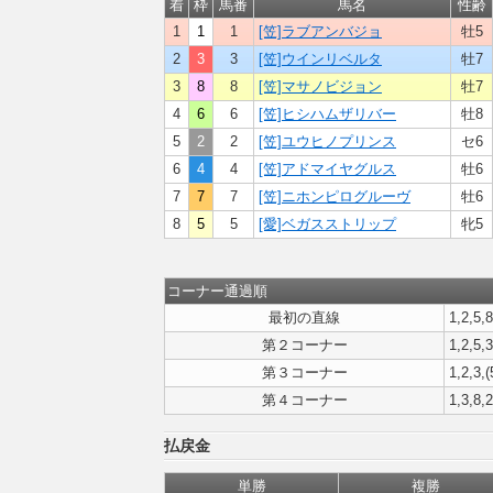
着
枠
馬番
馬名
性齢
1
1
1
[笠]ラブアンバジョ
牡5
2
3
3
[笠]ウインリベルタ
牡7
3
8
8
[笠]マサノビジョン
牡7
4
6
6
[笠]ヒシハムザリバー
牡8
5
2
2
[笠]ユウヒノプリンス
セ6
6
4
4
[笠]アドマイヤグルス
牡6
7
7
7
[笠]ニホンピログルーヴ
牡6
8
5
5
[愛]ベガスストリップ
牝5
コーナー通過順
最初の直線
1,2,5,8
第２コーナー
1,2,5,3
第３コーナー
1,2,3,(
第４コーナー
1,3,8,2
払戻金
単勝
複勝