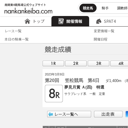
競走馬
騎手
調教師
トップ
開催情報
SPAT4
レース一覧
変更情報一覧
本日の騎乗一覧
開催日程
2023年3月9日
第20回 笠松競馬 第4日
ダ1,400m （
夢見月賞 Ａ(四) 特選
サラブレッド系 一般 定量