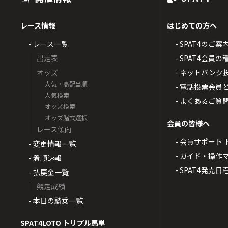
レース情報
はじめての方へ
- レース一覧
- SPAT4のご案
出走表
- SPAT4会員
オッズ
- ネットバンク
人気・高配当順
- 電話投票会員
人気検索
- よくあるご質
オッズ検索
オッズ賭式選択
会員の皆様へ
レース傾向
- 会員サポート 
- 変更情報一覧
- ガイド・操作
- 着順速報
- SPAT4発売日
- 払戻金一覧
競走成績
- 本日の騎乗一覧
SPAT4LOTO トリプル馬単