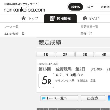
競走馬
騎手
調教師
トップ
開催情報
SPAT4
レース一覧
変更情報一覧
本日の騎乗一覧
開催日程
2022年11月26日
第16回 佐賀競馬 第2日
ダ1,400m （
Ｃ２－１３組 Ｃ２
サラブレッド系 ３歳以上 定量