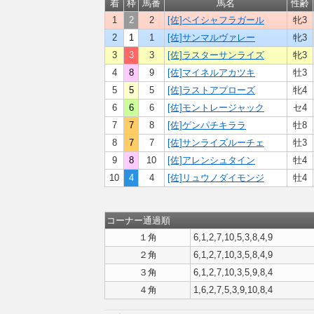
着
枠
馬番
馬名
性齢
1
2
2
[佐]ペイシャフラガール
牝3
2
1
1
[佐]サンマルヴァレー
牝3
3
3
3
[佐]ラスターサンライズ
牝3
4
8
9
[佐]マイネルアカツキ
牡3
5
5
5
[佐]ラストアプローズ
牝4
6
6
6
[佐]モントレージャック
セ4
7
7
8
[佐]ゲンパチキララ
牡8
8
7
7
[佐]サンライズルーチェ
牡3
9
8
10
[佐]アレンシュタイン
牡4
10
4
4
[佐]リュウノダイモンジ
牡4
コーナー通過順
１角
6,1,2,7,10,5,3,8,4,9
２角
6,1,2,7,10,3,5,8,4,9
３角
6,1,2,7,10,3,5,9,8,4
４角
1,6,2,7,5,3,9,10,8,4