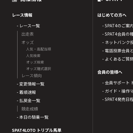
レース情報
はじめての方へ
- レース一覧
- SPAT4のご案
出走表
- SPAT4会員
オッズ
- ネットバンク
人気・高配当順
- 電話投票会員
人気検索
- よくあるご質
オッズ検索
オッズ賭式選択
会員の皆様へ
レース傾向
- 会員サポート 
- 変更情報一覧
- ガイド・操作
- 着順速報
- SPAT4発売日
- 払戻金一覧
競走成績
- 本日の騎乗一覧
SPAT4LOTO トリプル馬単