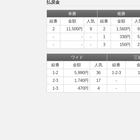
払戻金
単勝
複勝
組番
金額
人気
組番
金額
人
2
11,500円
9
2
1,560円
8
-
-
-
1
330円
5
-
-
-
3
150円
2
ワイド
三
組番
金額
人気
組番
1-2
5,990円
36
1-2-3
2-3
1,740円
17
-
1-3
470円
4
-