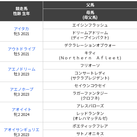
父馬
競走馬
母馬
性齢 生年
(母父馬)
エイシンフラッシュ
アイタカ
ドリームアドリーム
牝5 2021
(ディープインパクト)
デクラレーションオブウォー
アウトドライブ
キティ
牡5 2021
(Ｎｏｒｔｈｅｒｎ Ａｆｌｅｅｔ)
フリオーソ
アエノドリーム
コンサートレディ
牡3 2023
(サクラプレジデント)
セイウンコウセイ
アエノホープ
ラガーファンタジー
牝3 2023
(クロフネ)
アレスバローズ
アオイイト
レッドランタン
牝2 2024
(オレハマッテルゼ)
ポエティックフレア
アオイサンギュリエ
サトノオニキス
牝3 2023