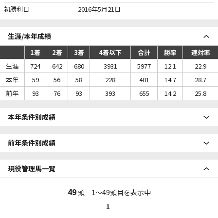
初勝利日
2016年5月21日
生涯/本年成績
1着
2着
3着
4着以下
合計
勝率
連対率
生涯
724
642
680
3931
5977
12.1
22.9
本年
59
56
58
228
401
14.7
28.7
前年
93
76
93
393
655
14.2
25.8
本年条件別成績
前年条件別成績
現役管理馬一覧
49
頭 1～49頭目を表示中
1