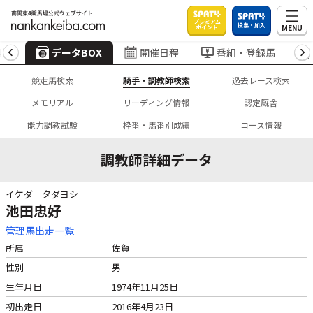
プレミアム
投票・加入
MENU
ポイント
4
データBOX
開催日程
番組・登録馬
競走馬検索
騎手・調教師検索
過去レース検索
メモリアル
リーディング情報
認定厩舎
能力調教試験
枠番・馬番別成績
コース情報
調教師詳細データ
イケダ タダヨシ
池田忠好
管理馬出走一覧
所属
佐賀
性別
男
生年月日
1974年11月25日
初出走日
2016年4月23日