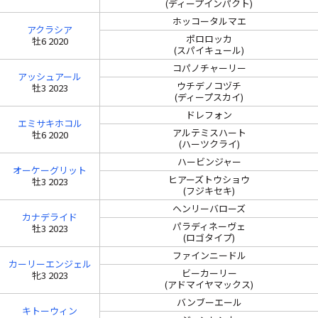
(ディープインパクト)
ホッコータルマエ
アクラシア
ポロロッカ
牡6 2020
(スパイキュール)
コパノチャーリー
アッシュアール
ウチデノコヅチ
牡3 2023
(ディープスカイ)
ドレフォン
エミサキホコル
アルテミスハート
牡6 2020
(ハーツクライ)
ハービンジャー
オーケーグリット
ヒアーズトウショウ
牡3 2023
(フジキセキ)
ヘンリーバローズ
カナデライド
パラディネーヴェ
牡3 2023
(ロゴタイプ)
ファインニードル
カーリーエンジェル
ビーカーリー
牝3 2023
(アドマイヤマックス)
バンブーエール
キトーウィン