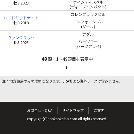
ウィンディスペル
牡3 2023
(ディープインパクト)
カレンブラックヒル
ロードミッドナイト
コンフォータブル
牡8 2018
(ザール)
ナダル
ヴァンクラッセ
ハーツキー
牝3 2023
(ハーツクライ)
49
頭 1～49頭目を表示中
1
注：地方競馬のみの成績になります。JRAおよび海外レースは含みません。
お問合せ・Q&A
サイトマップ
ご案内
copyright(C)nankankeiba.com all rights reserved.