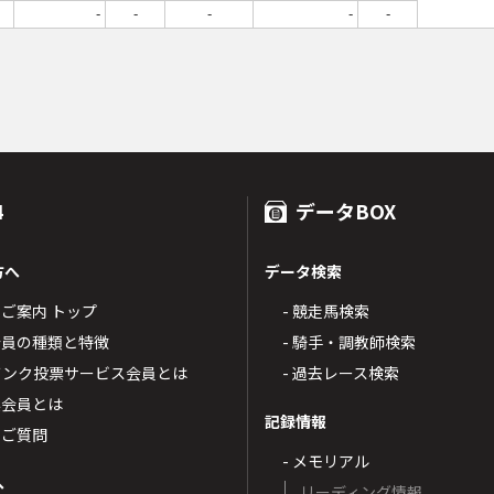
-
-
-
-
-
4
データBOX
方へ
データ検索
4のご案内 トップ
- 競走馬検索
T4会員の種類と特徴
- 騎手・調教師検索
トバンク投票サービス会員とは
- 過去レース検索
票会員とは
記録情報
るご質問
- メモリアル
へ
リーディング情報