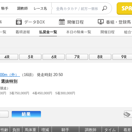
騎手
調教師
レース名
4
データBOX
開催日程
番組・登録馬
一覧
着順速報
払戻金一覧
本日の騎乗一覧
開催日程
組合
400m（外）
（16頭）
発走時刻 20:50
) 選抜特別
別競走）
000円 3着750,000円 4着450,000円 5着300,000円
性齢
負担
馬体重
増減
騎手
調教師
タイム
着差