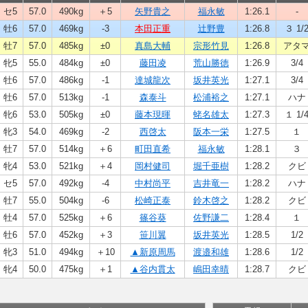
セ5
57.0
490kg
＋5
矢野貴之
福永敏
1:26.1
-
牡6
57.0
469kg
-3
本田正重
辻野豊
1:26.8
３ 1/
牡7
57.0
485kg
±0
真島大輔
宗形竹見
1:26.8
アタ
牝5
55.0
484kg
±0
藤田凌
荒山勝徳
1:26.9
3/4
牡6
57.0
486kg
-1
達城龍次
坂井英光
1:27.1
3/4
牡6
57.0
513kg
-1
森泰斗
松浦裕之
1:27.1
ハナ
牝6
53.0
505kg
±0
藤本現暉
蛯名雄太
1:27.3
１ 1/
牝3
54.0
469kg
-2
西啓太
阪本一栄
1:27.5
１
牡7
57.0
514kg
＋6
町田直希
福永敏
1:28.1
３
牝4
53.0
521kg
＋4
岡村健司
堀千亜樹
1:28.2
クビ
セ5
57.0
492kg
-4
中村尚平
吉井竜一
1:28.2
ハナ
牡7
55.0
504kg
-6
松崎正泰
鈴木啓之
1:28.2
クビ
牡4
57.0
525kg
＋6
篠谷葵
佐野謙二
1:28.4
１
牡6
57.0
452kg
＋3
笹川翼
坂井英光
1:28.5
1/2
牝3
51.0
494kg
＋10
▲新原周馬
渡邉和雄
1:28.6
1/2
牝4
50.0
475kg
＋1
▲谷内貫太
嶋田幸晴
1:28.7
クビ