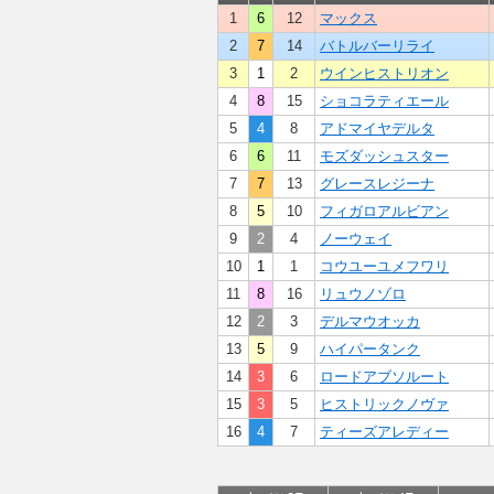
1
6
12
マックス
2
7
14
バトルバーリライ
3
1
2
ウインヒストリオン
4
8
15
ショコラティエール
5
4
8
アドマイヤデルタ
6
6
11
モズダッシュスター
7
7
13
グレースレジーナ
8
5
10
フィガロアルビアン
9
2
4
ノーウェイ
10
1
1
コウユーユメフワリ
11
8
16
リュウノゾロ
12
2
3
デルマウオッカ
13
5
9
ハイパータンク
14
3
6
ロードアブソルート
15
3
5
ヒストリックノヴァ
16
4
7
ティーズアレディー