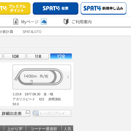
プレミアム
投票
新規申し込み
ポイント
Myページ
ご利用案内
せ数計算
SPAT4LOTO
1:23.8 1977.08.30 良・晴
アガリスピード 牡5 赤間清松
53.0
上がり3F
コーナー通過順
人気