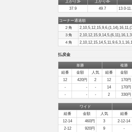
上がり3F
上がり4F
37.9
49.7
13.0-11
コーナー通過順
２角
2,10,5,12,15,9,6,(1,14),16,11,(
３角
2,10,12,15,9,14,5,(6,11),16,1,3
４角
2,10,12,15,14,5,11,9,6,3,1,16,
払戻金
単勝
複勝
組番
金額
人気
組番
金額
12
420円
2
12
170円
-
-
-
14
170円
-
-
-
2
330円
ワイド
組番
金額
人気
組番
12-14
460円
3
2-12-14
2-12
920円
9
-