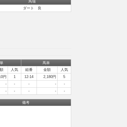
馬場
ダート 良
単
馬単
額
人気
組番
金額
人気
10円
1
12-14
2,180円
5
-
-
-
-
-
-
-
-
-
-
備考