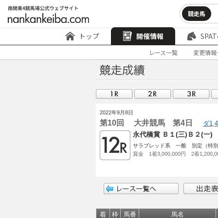
競走馬
トップ
開催情報
SPAT
レース一覧
変更情報
2022年9月8日
第10回 大井競馬 第4日
ダ1,
永代橋賞 Ｂ１(三)Ｂ２(一
サラブレッド系 一般 別定（特
賞金 1着3,000,000円 2着1,200,
着
枠
馬番
馬名