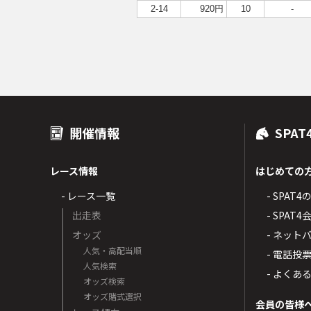
2-14
920円
10
-
開催情報
SPAT
レース情報
はじめての
- レース一覧
- SPAT
出走表
- SPA
オッズ
- ネッ
人気・高配当順
- 電話投
人気検索
- よくあ
オッズ検索
オッズ賭式選択
会員の皆様