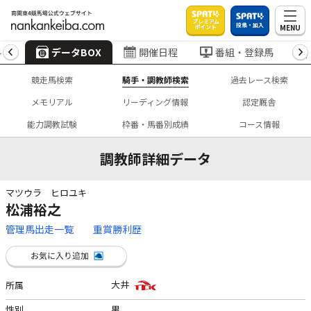
プレミアム
投票・加入
MENU
ポイント
4
データBOX
開催日程
番組・登録馬
競走馬検索
騎手・調教師検索
過去レース検索
メモリアル
リーディング情報
認定厩舎
能力調教試験
枠番・馬番別成績
コース情報
調教師詳細データ
マツウラ ヒロユキ
松浦裕之
管理馬出走一覧
重賞勝利歴
大井
所属
性別
男