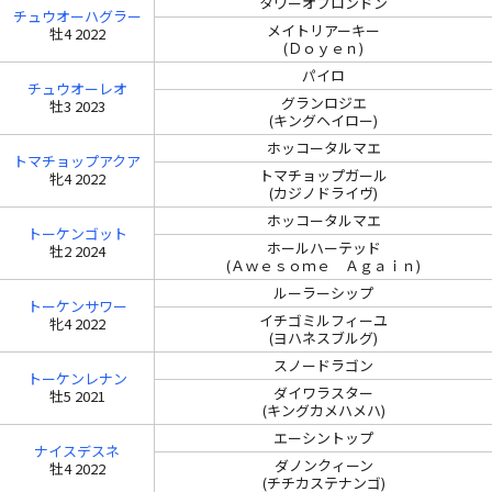
タワーオブロンドン
チュウオーハグラー
メイトリアーキー
牡4 2022
(Ｄｏｙｅｎ)
パイロ
チュウオーレオ
グランロジエ
牡3 2023
(キングヘイロー)
ホッコータルマエ
トマチョップアクア
トマチョップガール
牝4 2022
(カジノドライヴ)
ホッコータルマエ
トーケンゴット
ホールハーテッド
牡2 2024
(Ａｗｅｓｏｍｅ Ａｇａｉｎ)
ルーラーシップ
トーケンサワー
イチゴミルフィーユ
牝4 2022
(ヨハネスブルグ)
スノードラゴン
トーケンレナン
ダイワラスター
牡5 2021
(キングカメハメハ)
エーシントップ
ナイスデスネ
ダノンクィーン
牡4 2022
(チチカステナンゴ)