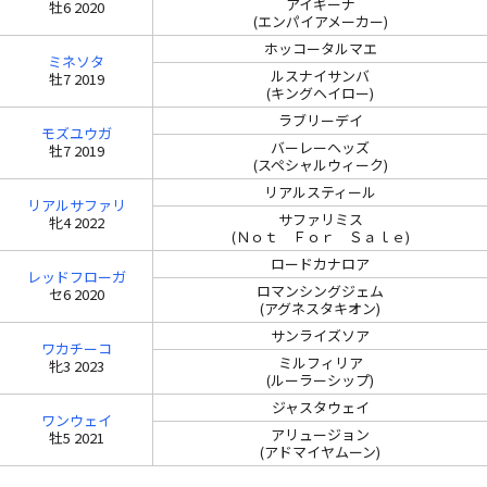
アイギーナ
牡6 2020
(エンパイアメーカー)
ホッコータルマエ
ミネソタ
ルスナイサンバ
牡7 2019
(キングヘイロー)
ラブリーデイ
モズユウガ
バーレーヘッズ
牡7 2019
(スペシャルウィーク)
リアルスティール
リアルサファリ
サファリミス
牝4 2022
(Ｎｏｔ Ｆｏｒ Ｓａｌｅ)
ロードカナロア
レッドフローガ
ロマンシングジェム
セ6 2020
(アグネスタキオン)
サンライズソア
ワカチーコ
ミルフィリア
牝3 2023
(ルーラーシップ)
ジャスタウェイ
ワンウェイ
アリュージョン
牡5 2021
(アドマイヤムーン)