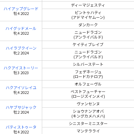
ディーマジェスティ
ハイアップグレード
ピントゥハティ
牡4 2022
(アドマイヤムーン)
ダンカーク
ハイグッドメール
ニュードラゴン
牝4 2022
(アンライバルド)
ケイティブレイブ
ハイラブクイーン
ニュードラゴン
牝2 2024
(アンライバルド)
シルバーステート
ハクアイストーリー
フェデネージュ
牡3 2023
(ロードカナロア)
オルフェーヴル
ハクアイソレイユ
ベストフューチャー
牝4 2022
(ロージズインメイ)
ヴァンセンヌ
ハヤブサジャック
ショウナンアオバ
牡2 2024
(キングカメハメハ)
シニスターミニスター
バティストゥータ
マンテラライ
牡4 2022