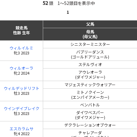
52
頭 1～52頭目を表示中
1
父馬
競走馬
母馬
性齢 生年
(母父馬)
シニスターミニスター
ウィルイルミ
バブリーダンス
牝3 2023
(ゴールドアリュール)
ステルヴィオ
ウィルオーラ
アウレオーラ
牝2 2024
(ダイワメジャー)
マジェスティックウォリアー
ウィルデッドリフト
ミトノクイーン
牡3 2023
(エンパイアメーカー)
ベンバトル
ウインデイブレイク
ダイワベスパー
牡3 2023
(ダイワメジャー)
デクラレーションオブウォー
エスカラムサ
チャレアーダ
牝4 2022