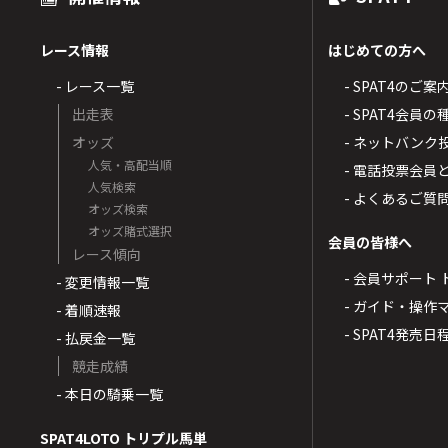
レース情報
はじめての方へ
- レース一覧
- SPAT4のご案
出走表
- SPAT4会員
オッズ
- ネットバンク
人気・高配当順
- 電話投票会員
人気検索
- よくあるご質
オッズ検索
オッズ賭式選択
会員の皆様へ
レース傾向
- 会員サポート 
- 変更情報一覧
- ガイド・操作
- 着順速報
- SPAT4発売日
- 払戻金一覧
競走成績
- 本日の騎乗一覧
SPAT4LOTO トリプル馬単