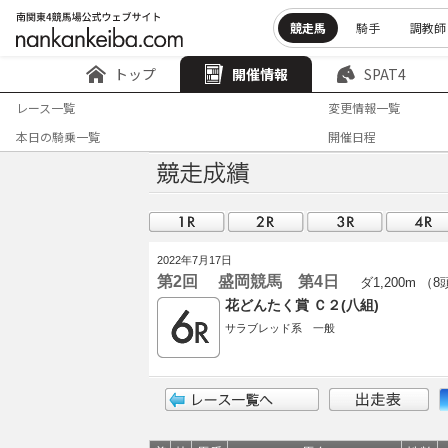
競走馬
騎手
調教師
トップ
開催情報
SPAT4
レース一覧
変更情報一覧
本日の騎乗一覧
開催日程
2022年7月17日
第2回 盛岡競馬 第4日
ダ1,200m （
花どんたく賞 Ｃ２(八組)
サラブレッド系 一般