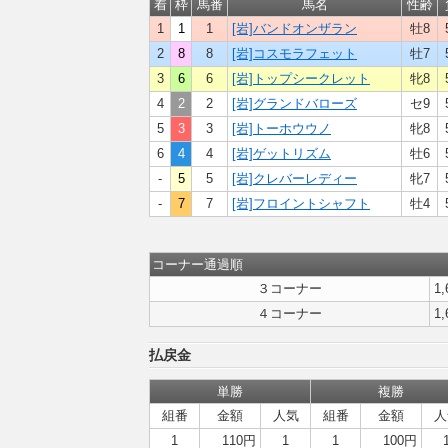
着
枠
馬番
馬名
性齢
1
1
1
[岩]バンドオンザラン
牡8
2
8
8
[岩]コスモラフェット
牡7
3
6
6
[岩]トップシークレット
牝8
4
2
2
[岩]グランドバローズ
セ9
5
3
3
[岩]トーホウウノ
牝8
6
4
4
[岩]ゲットリズム
牡6
-
5
5
[岩]クレバーレディー
牝7
-
7
7
[岩]フロイントシャフト
牡4
コーナー通過順
３コーナー
1,
４コーナー
1,
払戻金
単勝
複勝
組番
金額
人気
組番
金額
人
1
110円
1
1
100円